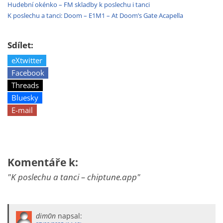
Hudební okénko – FM skladby k poslechu i tanci
K poslechu a tanci: Doom – E1M1 – At Doom’s Gate Acapella
Sdílet:
eXtwitter
Facebook
Threads
Bluesky
E-mail
Komentáře k:
"K poslechu a tanci – chiptune.app"
dim0n
napsal: