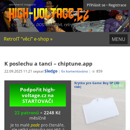
retroherní magazín
Přihlásit se
•
Registrace
staré hry, DOS, 486, 8bit, retrogaming, klasika
RetroIT “věci” e-shop »
MENU
K poslechu a tanci – chiptune.app
Sledge
22.09.2025 11:21 sepsal
6x komentováno
859
Krytka pro Game Boy SP (3D
32 Kč
tisk)
Podpořit high-
voltage.cz na
STARTOVAČI
22 patronů
=
2248 Kč
měsíčně
Je to malé
pade
pro čtenáře,
ale velká vzpruha pro HV! ;)