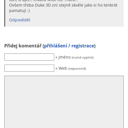
Ovšem třeba Duke 3D zní stejně skvěle jako si ho tenkrát
pamatuji :)
Odpovědět
Přidej komentář (
přihlášení / registrace
)
« Jméno
(nutné vyplnit)
« Web
(nepovinné)