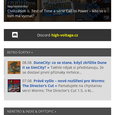
Nepřehlédněte:
Civilization II, Test of Time a série Call to Power – kdo se v
tom má vyznat?
Discord
high-voltage.cz
RETRO-ŠORTKY »
08.08.
DuneCity: co se stane, když zkřížíte Dune
II se SimCity? »
Takhle nějak si představuju, že
se dostaví první příznaky mrtvice…
07.08.
Právě vyšlo – nové rozšíření pro Worms:
The Director’s Cut »
Pamatujete na chystanou
verzi Worms: The Director's Cut 1.5, o kt…
NERETRO & INDIE & OFFTOPIC »