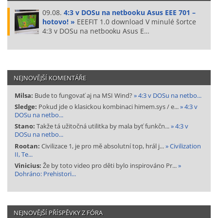
09.08.
4:3 v DOSu na netbooku Asus EEE 701 –
hotovo! »
EEEFIT 1.0 download V minulé šortce
4:3 v DOSu na netbooku Asus E…
NEJNOVĚJŠÍ KOMENTÁŘE
Milsa:
Bude to fungovať aj na MSI Wind?
» 4:3 v DOSu na netbo...
Sledge:
Pokud jde o klasickou kombinaci himem.sys / e...
» 4:3 v
DOSu na netbo...
Stano:
Takže tá užitočná utilitka by mala byť funkčn...
» 4:3 v
DOSu na netbo...
Rootan:
Civilizace 1, je pro mě absolutní top, hrál j...
» Civilization
II, Te...
Vinicius:
Že by toto video pro děti bylo inspirováno Pr...
»
Dohráno: Prehistori...
NEJNOVĚJŠÍ PŘÍSPĚVKY Z FÓRA