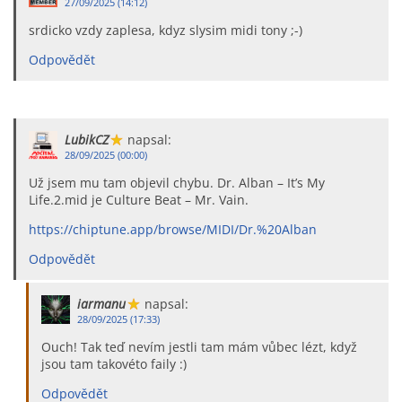
27/09/2025 (14:12)
srdicko vzdy zaplesa, kdyz slysim midi tony ;-)
Odpovědět
LubikCZ
napsal:
28/09/2025 (00:00)
Už jsem mu tam objevil chybu. Dr. Alban – It’s My
Life.2.mid je Culture Beat – Mr. Vain.
https://chiptune.app/browse/MIDI/Dr.%20Alban
Odpovědět
iarmanu
napsal:
28/09/2025 (17:33)
Ouch! Tak teď nevím jestli tam mám vůbec lézt, když
jsou tam takovéto faily :)
Odpovědět