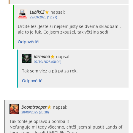
LubikCZ
napsal:
29/09/2025 (12:27)
Určitě lez. Ještě si nejsem jistý se dvěma skladbami,
ale to je fuk. Co jsem zkoušel, tak většina sedí.
Odpovědět
iarmanu
napsal:
07/10/2025 (00:04)
Tak sem vlez a pá pá za rok…
Odpovědět
Doomtrooper
napsal:
28/09/2025 (20:38)
Tak tohle je opravdu bomba !!
Nefunguje mi tedy všechno, chtěl jsem si pustit Lands of
Lore a ups… Invalid MIDI file Track…