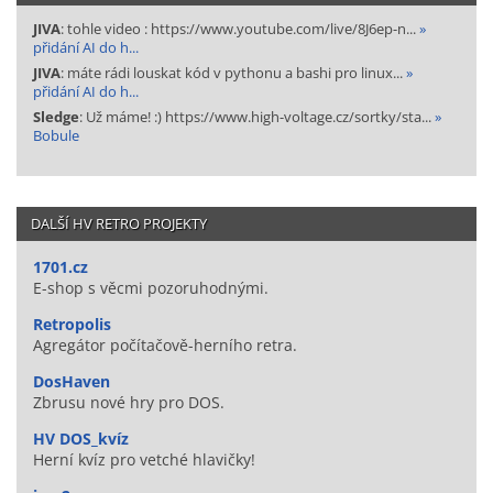
JIVA
: tohle video : https://www.youtube.com/live/8J6ep-n...
»
přidání AI do h...
JIVA
: máte rádi louskat kód v pythonu a bashi pro linux...
»
přidání AI do h...
Sledge
: Už máme! :) https://www.high-voltage.cz/sortky/sta...
»
Bobule
DALŠÍ HV RETRO PROJEKTY
1701.cz
E-shop s věcmi pozoruhodnými.
Retropolis
Agregátor počítačově-herního retra.
DosHaven
Zbrusu nové hry pro DOS.
HV DOS_kvíz
Herní kvíz pro vetché hlavičky!