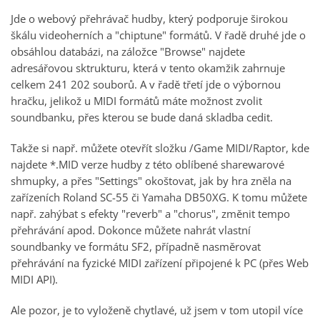
Jde o webový přehrávač hudby, který podporuje širokou
škálu videoherních a "chiptune" formátů. V řadě druhé jde o
obsáhlou databázi, na záložce "Browse" najdete
adresářovou sktrukturu, která v tento okamžik zahrnuje
celkem 241 202 souborů. A v řadě třetí jde o výbornou
hračku, jelikož u MIDI formátů máte možnost zvolit
soundbanku, přes kterou se bude daná skladba cedit.
Takže si např. můžete otevřít složku /Game MIDI/Raptor, kde
najdete *.MID verze hudby z této oblíbené sharewarové
shmupky, a přes "Settings" okoštovat, jak by hra zněla na
zařízeních Roland SC-55 či Yamaha DB50XG. K tomu můžete
např. zahýbat s efekty "reverb" a "chorus", změnit tempo
přehrávání apod. Dokonce můžete nahrát vlastní
soundbanky ve formátu SF2, případně nasměrovat
přehrávání na fyzické MIDI zařízení připojené k PC (přes Web
MIDI API).
Ale pozor, je to vyloženě chytlavé, už jsem v tom utopil více