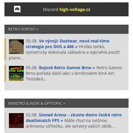
Discord
high-voltage.cz
RETRO-ŠORTKY »
05.08.
Ve vývoji: Dustwar, nová real-time
strategie pro DOS a 486 »
Hrstka tanků,
symetricky dokonalá základna a vyprahlá poušť
plane…
05.08.
Bojové Retro Games Brno »
Retro Games
Brno pořádá další akci v brněnském kině Art.
Tentokrá…
NERETRO & INDIE & OFFTOPIC »
02.08.
Sinned Arena – zkuste demo české retro
deathmatch FPS »
Máte chuť na svižnou
arénovou střílečku, ale servery vašich oblíb…