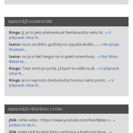
NEJNOVĚJŠÍ KOMENTÁŘE
Ringo:
JJ, je to jako překreslovat Rembrandta nebo M...
» V
přípravě: Ishar R...
lasice:
na to se těším, graficky to vypadá skvěle...:...
» Ve vývoji:
Dustwar,...
lasice:
no já si řekl hergot on si spletl screnshoty...
» Star Wars:
Rebel As...
Ringo:
Trest smrti je rychlý, já bych to viděl na dl...
» V přípravě:
Ishar R...
Ringo:
Je to naprosto trestuhodný humus takto prznit...
» V
přípravě: Ishar R...
NEJNOVĚJŠÍ PŘÍSPĚVKY Z FÓRA
JIVA
: tohle video : https://www.youtube.com/live/8J6ep-n...
»
přidání AI do h...
JIVA
: máte rádi louskat kód v pythonu a bashi pro linux...
»