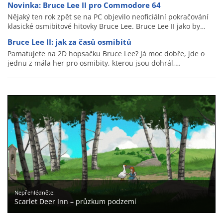
Novinka: Bruce Lee II pro Commodore 64
Nějaký ten rok zpět se na PC objevilo neoficiální pokračování
klasické osmibitové hitovky Bruce Lee. Bruce Lee II jako by…
Bruce Lee II: jak za časů osmibitů
Pamatujete na 2D hopsačku Bruce Lee? Já moc dobře, jde o
jednu z mála her pro osmibity, kterou jsou dohrál,…
Nepřehlédněte:
Scarlet Deer Inn – průzkum podzemí