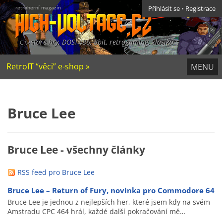
retroherní magazín
Přihlásit se
•
Registrace
staré hry, DOS, 486, 8bit, retrogaming, klasika
RetroIT “věci” e-shop »
MENU
Bruce Lee
Bruce Lee - všechny články
RSS feed pro Bruce Lee
Bruce Lee – Return of Fury, novinka pro Commodore 64
Bruce Lee je jednou z nejlepších her, které jsem kdy na svém
Amstradu CPC 464 hrál, každé další pokračování mě…