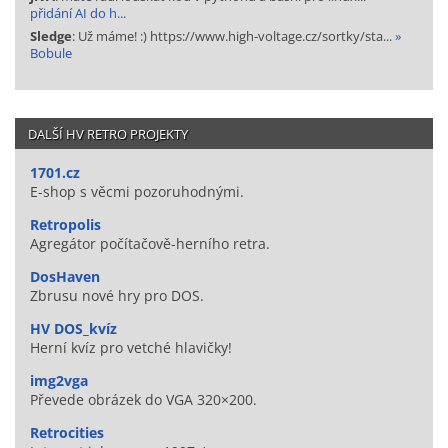
přidání AI do h...
Sledge
: Už máme! :) https://www.high-voltage.cz/sortky/sta...
»
Bobule
DALŠÍ HV RETRO PROJEKTY
1701.cz
E-shop s věcmi pozoruhodnými.
Retropolis
Agregátor počítačově-herního retra.
DosHaven
Zbrusu nové hry pro DOS.
HV DOS_kvíz
Herní kvíz pro vetché hlavičky!
img2vga
Převede obrázek do VGA 320×200.
Retrocities