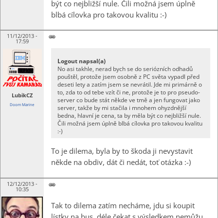
být co nejbližší nule. Čili možná jsem úplně
blbá cílovka pro takovou kvalitu :-)
11/12/2013 -
17:59
Logout napsal(a)
No asi takhle, nerad bych se do seriózních odhadů
pouštěl, protože jsem osobně z PC světa vypadl před
deseti lety a zatím jsem se nevrátil. Jde mi primárně o
to, zda to od tebe vzít či ne, protože je to pro pseudo-
LubikCZ
server co bude stát někde ve tmě a jen fungovat jako
Doom Marine
server, takže by mi stačila i mnohem ohyzdnější
bedna, hlavní je cena, ta by měla být co nejbližší nule.
Čili možná jsem úplně blbá cílovka pro takovou kvalitu
:-)
To je dilema, byla by to škoda ji nevystavit
někde na obdiv, dát či nedát, toť otázka :-)
12/12/2013 -
10:35
Tak to dilema zatím necháme, jdu si koupit
lístky na bus, déle čekat s výsledkem nemůžu,