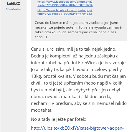
https://www.facebook.com/photo.php?
LubikCZ
fbid=672619966086268&l=553f753634
Doom Marine
https://www.facebook.com/photo.php?
fbid=672619889419609&l=aff7704383
Cestu do Liberce mám, jedu tam v sobotu, jen jsem
nečekal, že pojedu autem. Tohle ale vypadá zajímavě,
takže otázkou bude samozřejmě cena. cena a zas
cena :-)
Cenu si urči sám, mě je to tak nějak jedno.
Bedna je kompletní, až na jednu záslepku a
interní kabel na přední FireWire a je bez zdroje.
Jo a je taky těžká jak hovado - ocelový plechy
13kg, prostě kvalita. V sobotu budu mít čas jen
chvíli, to ti ještě upřesním (nebo napiš v kolik
bys tu mohl být), ale kdybych přecijen nebyl
doma, nevadí, mamka ti ji klidně předá,
nechám ji v předsíni, aby se s ní nemusel nikdo
moc tahat.
No a tady je ještě pár fotek:
http://uloz.to/xbEQxfYt/case-bigtower-aopen-