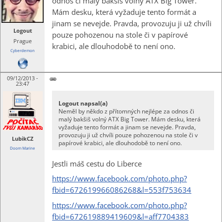
odnos či malý bakšiš volný ATX Big Tower.
Mám desku, která vyžaduje tento formát a
jinam se nevejde. Pravda, provozuju ji už chvíli
Logout
pouze pohozenou na stole či v papírové
Prague
krabici, ale dlouhodobě to není ono.
Cyberdemon
09/12/2013 -
23:47
Logout napsal(a)
Neměl by někdo z přítomných nejlépe za odnos či
malý bakšiš volný ATX Big Tower. Mám desku, která
vyžaduje tento formát a jinam se nevejde. Pravda,
provozuju ji už chvíli pouze pohozenou na stole či v
LubikCZ
papírové krabici, ale dlouhodobě to není ono.
Doom Marine
Jestli máš cestu do Liberce
https://www.facebook.com/photo.php?
fbid=672619966086268&l=553f753634
https://www.facebook.com/photo.php?
fbid=672619889419609&l=aff7704383