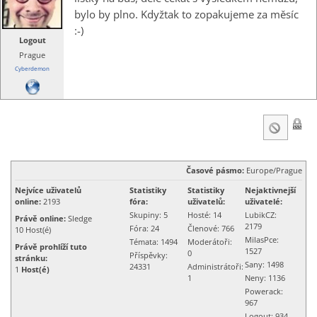
bylo by plno. Kdyžtak to zopakujeme za měsíc
:-)
Logout
Prague
Cyberdemon
Časové pásmo:
Europe/Prague
Nejvíce uživatelů
Statistiky
Statistiky
Nejaktivnejší
online:
2193
fóra:
uživatelů:
uživatelé:
Skupiny: 5
Hosté: 14
LubikCZ:
Právě online:
Sledge
2179
Fóra: 24
Členové: 766
10
Host(é)
MilasPce:
Témata: 1494
Moderátoři:
Právě prohlíží tuto
1527
0
Příspěvky:
stránku:
Sany: 1498
24331
Administrátoři:
1
Host(é)
1
Neny
: 1136
Powerack
:
967
Logout
: 934