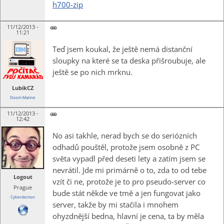
h700-zip
11/12/2013 -
11:21
Teď jsem koukal, že ještě nemá distanční
sloupky na které se ta deska přišroubuje, ale
ještě se po nich mrknu.
LubikCZ
Doom Marine
11/12/2013 -
12:42
No asi takhle, nerad bych se do seriózních
odhadů pouštěl, protože jsem osobně z PC
světa vypadl před deseti lety a zatím jsem se
nevrátil. Jde mi primárně o to, zda to od tebe
Logout
vzít či ne, protože je to pro pseudo-server co
Prague
bude stát někde ve tmě a jen fungovat jako
Cyberdemon
server, takže by mi stačila i mnohem
ohyzdnější bedna, hlavní je cena, ta by měla