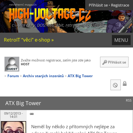
retroherní magazín
Přihlásit se
•
Registrace
staré hry, DOS, 486, 8bit, retrogaming, klasika
RetroIT “věci” e-shop »
MENU
Zvažte možnost registrace, zatím jste zde jako
Přihlásit se
HOST
Forum
Archiv starých inzerátů
ATX Big Tower
RSS
ATX Big Tower
09/12/2013 -
14:01
Neměl by někdo z přítomných nejlépe za