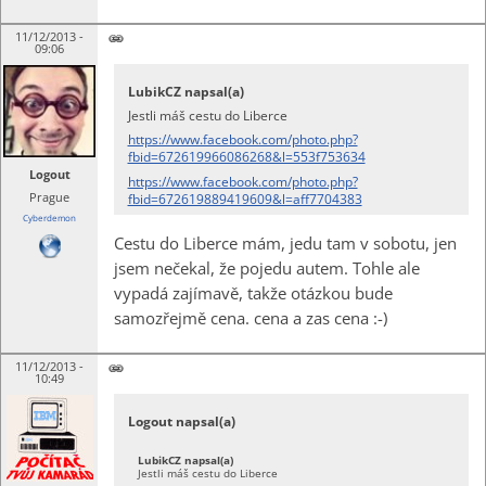
11/12/2013 -
09:06
LubikCZ napsal(a)
Jestli máš cestu do Liberce
https://www.facebook.com/photo.php?
fbid=672619966086268&l=553f753634
Logout
https://www.facebook.com/photo.php?
Prague
fbid=672619889419609&l=aff7704383
Cyberdemon
Cestu do Liberce mám, jedu tam v sobotu, jen
jsem nečekal, že pojedu autem. Tohle ale
vypadá zajímavě, takže otázkou bude
samozřejmě cena. cena a zas cena :-)
11/12/2013 -
10:49
Logout napsal(a)
LubikCZ napsal(a)
Jestli máš cestu do Liberce