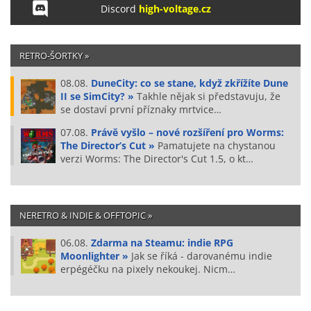
Discord
high-voltage.cz
RETRO-ŠORTKY »
08.08.
DuneCity: co se stane, když zkřížíte Dune
II se SimCity? »
Takhle nějak si představuju, že
se dostaví první příznaky mrtvice…
07.08.
Právě vyšlo – nové rozšíření pro Worms:
The Director’s Cut »
Pamatujete na chystanou
verzi Worms: The Director's Cut 1.5, o kt…
NERETRO & INDIE & OFFTOPIC »
06.08.
Zdarma na Steamu: indie RPG
Moonlighter »
Jak se říká - darovanému indie
erpégéčku na pixely nekoukej. Nicm…