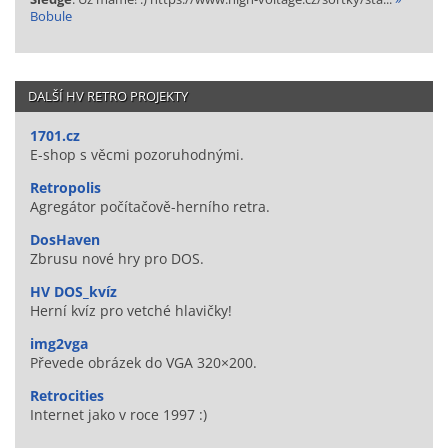
Bobule
DALŠÍ HV RETRO PROJEKTY
1701.cz
E-shop s věcmi pozoruhodnými.
Retropolis
Agregátor počítačově-herního retra.
DosHaven
Zbrusu nové hry pro DOS.
HV DOS_kvíz
Herní kvíz pro vetché hlavičky!
img2vga
Převede obrázek do VGA 320×200.
Retrocities
Internet jako v roce 1997 :)