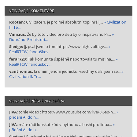
NEJNOVĚJŠÍ KOMENTÁŘE
Rootan:
Civilizace 1, je pro mě absolutní top, hrál j...
» Civilization
II, Te...
Vinicius:
Že by toto video pro děti bylo inspirováno Pr...
»
Dohráno: Prehistori...
Sledge:
Jj, psal jsem o tom https://www.high-voltage....
»
RealRTCW, fanouškov...
ferar720:
Tak komunita úspěšně naportovala tu misi na,...
»
RealRTCW, fanouškov...
vanthomas:
Já umím jenom jedničku, všechny další jsem se...
»
Civilization II, Te...
NEJNOVĚJŠÍ PŘÍSPĚVKY Z FÓRA
JIVA
: tohle video : https://www.youtube.com/live/8J6ep-n...
»
přidání AI do h...
JIVA
: máte rádi louskat kód v pythonu a bashi pro linux...
»
přidání AI do h...
Sledge
: Už máme! :) https://www.high-voltage.cz/sortky/sta...
»