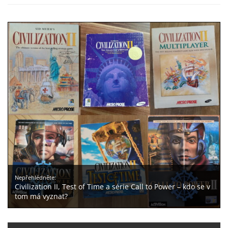
Nepřehlédněte:
Civilization II, Test of Time a série Call to Power – kdo se v
tom má vyznat?