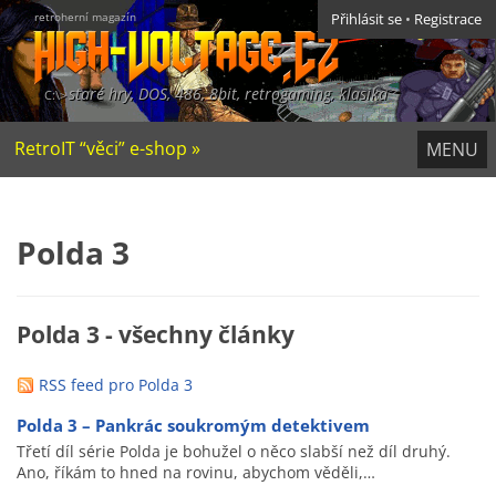
retroherní magazín
Přihlásit se
•
Registrace
staré hry, DOS, 486, 8bit, retrogaming, klasika
RetroIT “věci” e-shop »
MENU
Polda 3
Polda 3 - všechny články
RSS feed pro Polda 3
Polda 3 – Pankrác soukromým detektivem
Třetí díl série Polda je bohužel o něco slabší než díl druhý.
Ano, říkám to hned na rovinu, abychom věděli,…