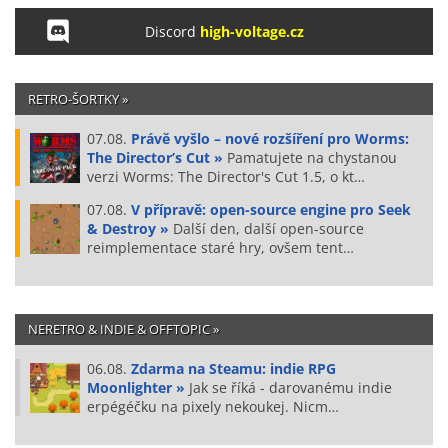
Discord
high-voltage.cz
RETRO-ŠORTKY »
07.08.
Právě vyšlo – nové rozšíření pro Worms:
The Director’s Cut »
Pamatujete na chystanou
verzi Worms: The Director's Cut 1.5, o kt…
07.08.
V přípravě: open-source engine pro Seek
& Destroy »
Další den, další open-source
reimplementace staré hry, ovšem tent…
NERETRO & INDIE & OFFTOPIC »
06.08.
Zdarma na Steamu: indie RPG
Moonlighter »
Jak se říká - darovanému indie
erpégéčku na pixely nekoukej. Nicm…