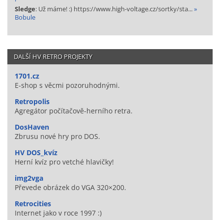
Sledge
: Už máme! :) https://www.high-voltage.cz/sortky/sta...
»
Bobule
DALŠÍ HV RETRO PROJEKTY
1701.cz
E-shop s věcmi pozoruhodnými.
Retropolis
Agregátor počítačově-herního retra.
DosHaven
Zbrusu nové hry pro DOS.
HV DOS_kvíz
Herní kvíz pro vetché hlavičky!
img2vga
Převede obrázek do VGA 320×200.
Retrocities
Internet jako v roce 1997 :)