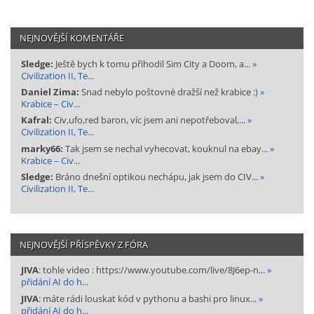
NEJNOVĚJŠÍ KOMENTÁŘE
Sledge:
Ještě bych k tomu přihodil Sim City a Doom, a...
»
Civilization II, Te...
Daniel Zima:
Snad nebylo poštovné dražší než krabice :)
»
Krabice – Civ...
Kafral:
Civ,ufo,red baron, víc jsem ani nepotřeboval,...
»
Civilization II, Te...
marky66:
Tak jsem se nechal vyhecovat, kouknul na ebay...
»
Krabice – Civ...
Sledge:
Bráno dnešní optikou nechápu, jak jsem do CIV...
»
Civilization II, Te...
NEJNOVĚJŠÍ PŘÍSPĚVKY Z FÓRA
JIVA
: tohle video : https://www.youtube.com/live/8J6ep-n...
»
přidání AI do h...
JIVA
: máte rádi louskat kód v pythonu a bashi pro linux...
»
přidání AI do h...