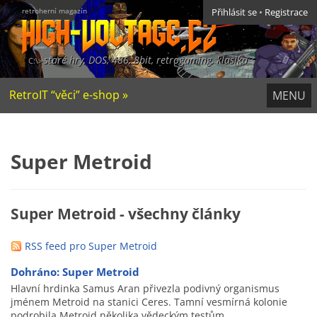
retroherní magazín
Přihlásit se
•
Registrace
staré hry, DOS, 486, 8bit, retrogaming, klasika
RetroIT “věci” e-shop »
MENU
Super Metroid
Super Metroid - všechny články
RSS feed pro Super Metroid
Dohráno: Super Metroid
Hlavní hrdinka Samus Aran přivezla podivný organismus
jménem Metroid na stanici Ceres. Tamní vesmírná kolonie
podrobila Metroid několika vědeckým testům…