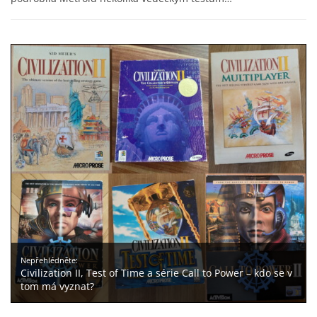
Nepřehlédněte:
Civilization II, Test of Time a série Call to Power – kdo se v
tom má vyznat?