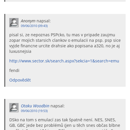
Anonym
napsal:
09/06/2010 (09:43)
pisal si, ze nepoznas PSPcko, tu mas v pripade zaujmu
zopar mojich starsich clankov o emulacii na psp. psp sice
vyjde financne urcite drahsie ako popisana a320, no je aj
luxusnejsia
http://www.sector.sk/search.aspx?sekcia=1&search=emu
fendi
Odpovědět
Otaku Woodbin
napsal:
09/06/2010 (19:53)
DSko na tom s emulací zas tak špatně není. NES, SNES,
GB, GBC jede bez problémů (jen u těch snes občas blbne