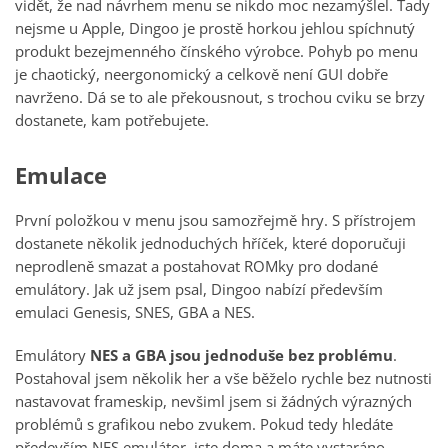
vidět, že nad návrhem menu se nikdo moc nezamýšlel. Tady
nejsme u Apple, Dingoo je prostě horkou jehlou spíchnutý
produkt bezejmenného čínského výrobce. Pohyb po menu
je chaotický, neergonomický a celkově není GUI dobře
navrženo. Dá se to ale překousnout, s trochou cviku se brzy
dostanete, kam potřebujete.
Emulace
První položkou v menu jsou samozřejmě hry. S přístrojem
dostanete několik jednoduchých hříček, které doporučuji
neprodleně smazat a postahovat ROMky pro dodané
emulátory. Jak už jsem psal, Dingoo nabízí především
emulaci Genesis, SNES, GBA a NES.
Emulátory
NES a GBA jsou jednoduše bez problému
.
Postahoval jsem několik her a vše běželo rychle bez nutnosti
nastavovat frameskip, nevšiml jsem si žádných výrazných
problémů s grafikou nebo zvukem. Pokud tedy hledáte
především NES emulátor, jste doma a máte vystaráno.