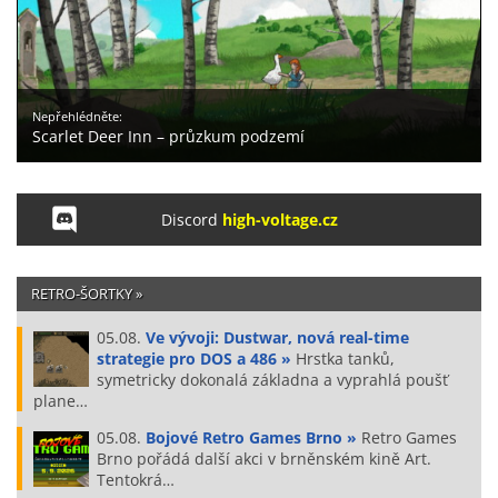
Nepřehlédněte:
Scarlet Deer Inn – průzkum podzemí
Discord
high-voltage.cz
RETRO-ŠORTKY »
05.08.
Ve vývoji: Dustwar, nová real-time
strategie pro DOS a 486 »
Hrstka tanků,
symetricky dokonalá základna a vyprahlá poušť
plane…
05.08.
Bojové Retro Games Brno »
Retro Games
Brno pořádá další akci v brněnském kině Art.
Tentokrá…