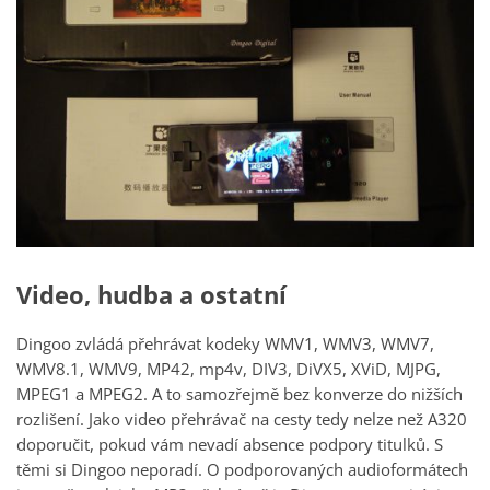
Video, hudba a ostatní
Dingoo zvládá přehrávat kodeky WMV1, WMV3, WMV7,
WMV8.1, WMV9, MP42, mp4v, DIV3, DiVX5, XViD, MJPG,
MPEG1 a MPEG2. A to samozřejmě bez konverze do nižších
rozlišení. Jako video přehrávač na cesty tedy nelze než A320
doporučit, pokud vám nevadí absence podpory titulků. S
těmi si Dingoo neporadí. O podporovaných audioformátech