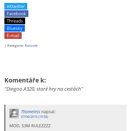
eXtwitter
Facebook
Threads
Bluesky
E-mail
| Kategorie:
Konzole
Komentáře k:
"Dingoo A320, staré hry na cestách"
Thomeless
napsal:
07/06/2010 (19:58)
MOD, S3M RULEZZZZ