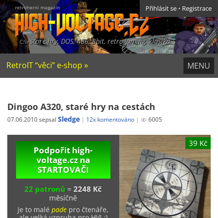
retroherní magazín
Přihlásit se
•
Registrace
staré hry, DOS, 486, 8bit, retrogaming, klasika
RetroIT “věci” e-shop »
MENU
Dingoo A320, staré hry na cestách
Sledge
07.06.2010 sepsal
12x komentováno
6005
39 Kč
Podpořit high-
voltage.cz na
STARTOVAČI
22 patronů
=
2248 Kč
měsíčně
Je to malé
pade
pro čtenáře,
ale velká vzpruha pro HV! ;)