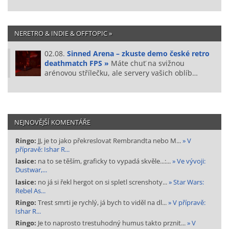
NERETRO & INDIE & OFFTOPIC »
02.08.
Sinned Arena – zkuste demo české retro
deathmatch FPS »
Máte chuť na svižnou
arénovou střílečku, ale servery vašich oblíb…
NEJNOVĚJŠÍ KOMENTÁŘE
Ringo:
JJ, je to jako překreslovat Rembrandta nebo M...
» V
přípravě: Ishar R...
lasice:
na to se těším, graficky to vypadá skvěle...:...
» Ve vývoji:
Dustwar,...
lasice:
no já si řekl hergot on si spletl screnshoty...
» Star Wars:
Rebel As...
Ringo:
Trest smrti je rychlý, já bych to viděl na dl...
» V přípravě:
Ishar R...
Ringo:
Je to naprosto trestuhodný humus takto prznit...
» V