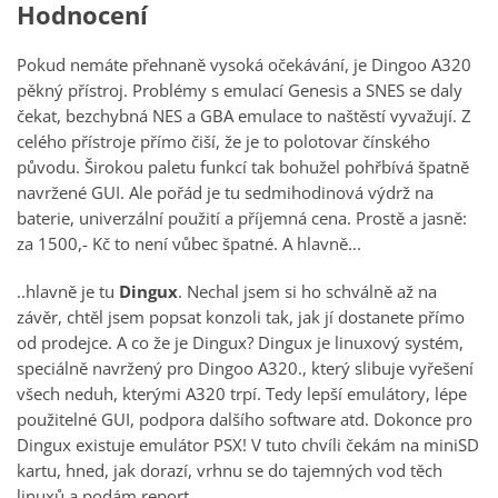
Hodnocení
Pokud nemáte přehnaně vysoká očekávání, je Dingoo A320
pěkný přístroj. Problémy s emulací Genesis a SNES se daly
čekat, bezchybná NES a GBA emulace to naštěstí vyvažují. Z
celého přístroje přímo čiší, že je to polotovar čínského
původu. Širokou paletu funkcí tak bohužel pohřbívá špatně
navržené GUI. Ale pořád je tu sedmihodinová výdrž na
baterie, univerzální použití a příjemná cena. Prostě a jasně:
za 1500,- Kč to není vůbec špatné. A hlavně...
..hlavně je tu
Dingux
. Nechal jsem si ho schválně až na
závěr, chtěl jsem popsat konzoli tak, jak jí dostanete přímo
od prodejce. A co že je Dingux? Dingux je linuxový systém,
speciálně navržený pro Dingoo A320., který slibuje vyřešení
všech neduh, kterými A320 trpí. Tedy lepší emulátory, lépe
použitelné GUI, podpora dalšího software atd. Dokonce pro
Dingux existuje emulátor PSX! V tuto chvíli čekám na miniSD
kartu, hned, jak dorazí, vrhnu se do tajemných vod těch
linuxů a podám report.