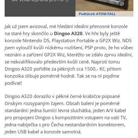
Podtácek ATOM-FALL
Jak už jsem avizoval, mé hledání ideální přenosné konzole
na staré hry skončilo u
Dingoo A320
. Ve hře byly ještě
konzole Nintendo DS, Playstation Portable a GP2X Wiz. NDS
jsem vyloučil kvůli nízkému rozlišení, PSP proto, že ho vůbec
neznám a zařízení GP2X Wiz, kteréžto se zdálo zprvu ideální,
se nekvalifikovalo především kvůli ceně. Naproti tomu
Dingoo A320 pořídíte za pěkných cca 1500,- Kč, přitom
konzolka slibuje poměrně hodně. Tak se na ní pojďme
podívat!
Dingoo A320 dorazilo v pěkné černé krabičce popsané
čínským rozsypaným čajem. Obsah balení je poměrně
standardní: jedna šumící levná sluchátka, jeden A/V kabel
pro propojení Dingoo s kompozitním vstupem na vaší TV,
jedna nabíječka s pro Čecha nestandardním konektorem,
jeden USB kabel a konzole samotná.