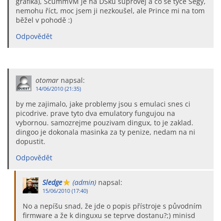
grafika), ScummVM je na DSku suprovej a co se týče Segy,
nemohu říct, moc jsem ji nezkoušel, ale Prince mi na tom
běžel v pohodě :)
Odpovědět
otomar
napsal:
14/06/2010 (21:35)
by me zajimalo, jake problemy jsou s emulaci snes ci
picodrive. prave tyto dva emulatory fungujou na
vybornou. samozrejme pouzivam dingux, to je zaklad.
dingoo je dokonala masinka za ty penize, nedam na ni
dopustit.
Odpovědět
Sledge
(admin)
napsal:
15/06/2010 (17:40)
No a nepíšu snad, že jde o popis přístroje s původním
firmware a že k dinguxu se teprve dostanu?;) minisd