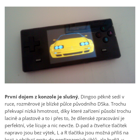
První dojem z konzole je slušný
, Dingoo pěkně sedí v
ruce, rozměrové je blízké půlce původního DSka. Trochu
překvapí nízká hmotnost, díky které zařízení působí trochu
lacině a plastově a to i přes to, že dílenské zpracování je
perfektní, vše lícuje a nic nevrže. D-pad a čtveřice tlačítek
napravo jsou bez výtek, L a R tlačítka jsou možná příliš na
kraji a ohýbají prsty do nepřirozených úhlů, ale budiž, v