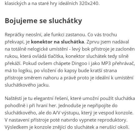
klasických a na staré hry ideálních 320x240.
Bojujeme se sluchátky
Repráčky neoslní, ale funkci zastanou. Co vás trochu
překvapí, je
konektor na sluchátka
. Zprvu jsem nadával
na totálně nelogické umístění - levý bok přístroje je zacloněn
rukou, která ovládá tlačítka, konektor sluchátek tedy silně
překáží. Pokud ovšem chápete Dingoo i jako MP3 přehrávač,
má to logiku, po vložení do kapsy bude kratší strana
přístroje směrem nahoru a právě proto je ideální k umístění
sluchátkového jacku.
Naštěstí je tu elegantní řešení, které umožní použít sluchátka
pohodlně i při hraní her. Jednoduše je nepřipojíte do
sluchátkového, ale do A/V výstupu, který je vespod konzole.
V nastavení přístroje poté natvrdo vypnete reproduktory.
Výsledkem je konzole znějící do sluchátek a nerušící okolí.