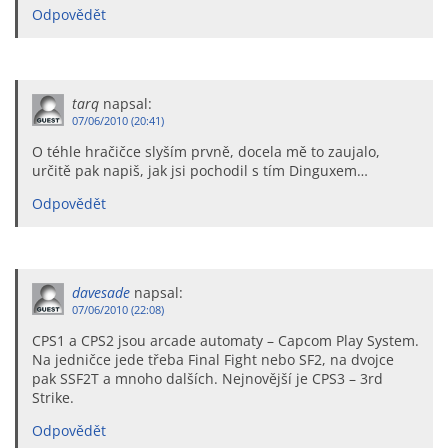
Odpovědět
tarq
napsal:
07/06/2010 (20:41)
O téhle hračičce slyším prvně, docela mě to zaujalo,
určitě pak napiš, jak jsi pochodil s tím Dinguxem…
Odpovědět
davesade
napsal:
07/06/2010 (22:08)
CPS1 a CPS2 jsou arcade automaty – Capcom Play System.
Na jedničce jede třeba Final Fight nebo SF2, na dvojce
pak SSF2T a mnoho dalších. Nejnovější je CPS3 – 3rd
Strike.
Odpovědět