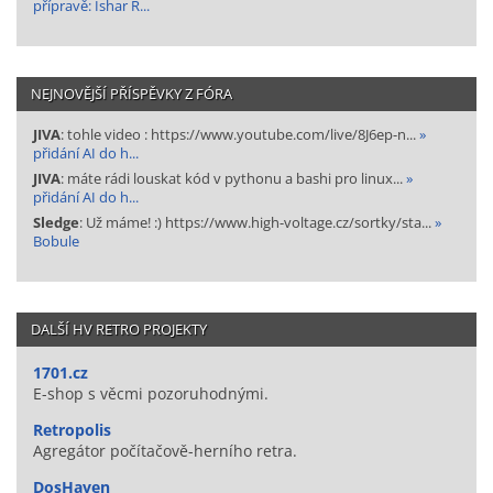
přípravě: Ishar R...
NEJNOVĚJŠÍ PŘÍSPĚVKY Z FÓRA
JIVA
: tohle video : https://www.youtube.com/live/8J6ep-n...
»
přidání AI do h...
JIVA
: máte rádi louskat kód v pythonu a bashi pro linux...
»
přidání AI do h...
Sledge
: Už máme! :) https://www.high-voltage.cz/sortky/sta...
»
Bobule
DALŠÍ HV RETRO PROJEKTY
1701.cz
E-shop s věcmi pozoruhodnými.
Retropolis
Agregátor počítačově-herního retra.
DosHaven