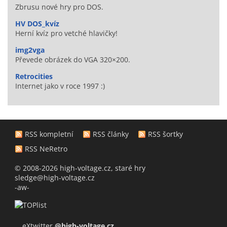
Zbrusu nové hry pro DOS.
HV DOS_kvíz
Herní kvíz pro vetché hlavičky!
img2vga
Převede obrázek do VGA 320×200.
Retrocities
Internet jako v roce 1997 :)
RSS kompletní
RSS články
RSS šortky
RSS NeRetro
© 2008-2026 high-voltage.cz, staré hry
sledge@high-voltage.cz
-aw-
eXtwitter
@high-voltage.cz