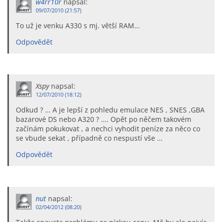
w4rr10r
napsal:
09/07/2010 (21:57)
To už je venku A330 s mj. větší RAM…
Odpovědět
Xspy
napsal:
12/07/2010 (18:12)
Odkud ? … A je lepší z pohledu emulace NES , SNES ,GBA
bazarové DS nebo A320 ? …. Opět po něčem takovém
začínám pokukovat , a nechci vyhodit peníze za něco co
se vbude sekat , případně co nespustí vše …
Odpovědět
nut
napsal:
02/04/2012 (08:20)