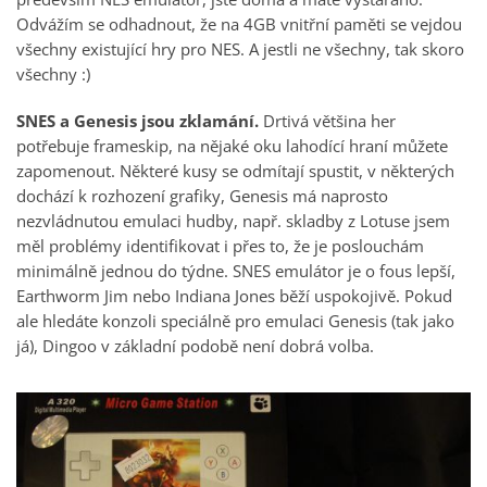
Odvážím se odhadnout, že na 4GB vnitřní paměti se vejdou
všechny existující hry pro NES. A jestli ne všechny, tak skoro
všechny :)
SNES a Genesis jsou zklamání.
Drtivá většina her
potřebuje frameskip, na nějaké oku lahodící hraní můžete
zapomenout. Některé kusy se odmítají spustit, v některých
dochází k rozhození grafiky, Genesis má naprosto
nezvládnutou emulaci hudby, např. skladby z Lotuse jsem
měl problémy identifikovat i přes to, že je poslouchám
minimálně jednou do týdne. SNES emulátor je o fous lepší,
Earthworm Jim nebo Indiana Jones běží uspokojivě. Pokud
ale hledáte konzoli speciálně pro emulaci Genesis (tak jako
já), Dingoo v základní podobě není dobrá volba.