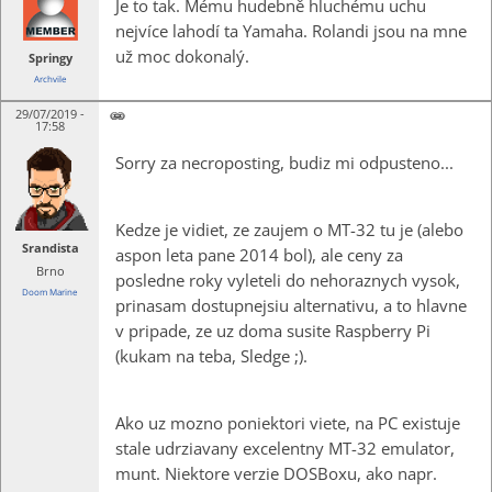
Je to tak. Mému hudebně hluchému uchu
nejvíce lahodí ta Yamaha. Rolandi jsou na mne
už moc dokonalý.
Springy
Archvile
29/07/2019 -
17:58
Sorry za necroposting, budiz mi odpusteno...
Kedze je vidiet, ze zaujem o MT-32 tu je (alebo
Srandista
aspon leta pane 2014 bol), ale ceny za
Brno
posledne roky vyleteli do nehoraznych vysok,
Doom Marine
prinasam dostupnejsiu alternativu, a to hlavne
v pripade, ze uz doma susite Raspberry Pi
(kukam na teba, Sledge ;).
Ako uz mozno poniektori viete, na PC existuje
stale udrziavany excelentny MT-32 emulator,
munt. Niektore verzie DOSBoxu, ako napr.