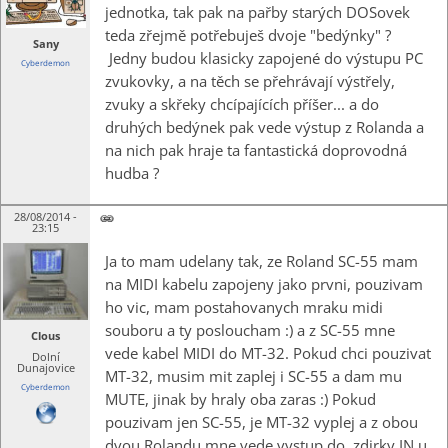
jednotka, tak pak na pařby starých DOSovek
teda zřejmě potřebuješ dvoje "bedýnky" ?
Sany
Jedny budou klasicky zapojené do výstupu PC
Cyberdemon
zvukovky, a na těch se přehrávají výstřely,
zvuky a skřeky chcípajících příšer... a do
druhých bedýnek pak vede výstup z Rolanda a
na nich pak hraje ta fantastická doprovodná
hudba ?
28/08/2014 -
23:15
Ja to mam udelany tak, ze Roland SC-55 mam
na MIDI kabelu zapojeny jako prvni, pouzivam
ho vic, mam postahovanych mraku midi
souboru a ty posloucham :) a z SC-55 mne
Clous
vede kabel MIDI do MT-32. Pokud chci pouzivat
Dolní
Dunajovice
MT-32, musim mit zaplej i SC-55 a dam mu
Cyberdemon
MUTE, jinak by hraly oba zaras :) Pokud
pouzivam jen SC-55, je MT-32 vyplej a z obou
dvou Rolandu mne vede vystup do zdirky IN u