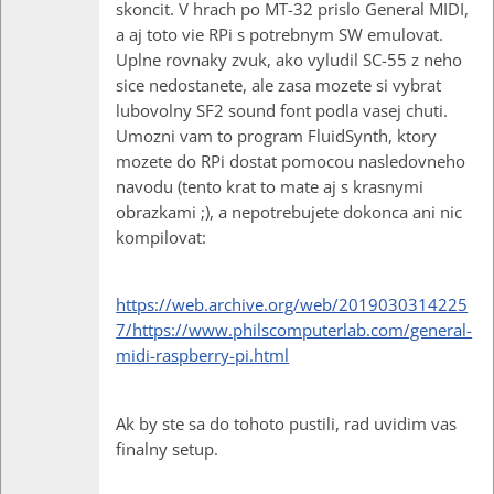
skoncit. V hrach po MT-32 prislo General MIDI,
a aj toto vie RPi s potrebnym SW emulovat.
Uplne rovnaky zvuk, ako vyludil SC-55 z neho
sice nedostanete, ale zasa mozete si vybrat
lubovolny SF2 sound font podla vasej chuti.
Umozni vam to program FluidSynth, ktory
mozete do RPi dostat pomocou nasledovneho
navodu (tento krat to mate aj s krasnymi
obrazkami ;), a nepotrebujete dokonca ani nic
kompilovat:
https://web.archive.org/web/2019030314225
7/https://www.philscomputerlab.com/general-
midi-raspberry-pi.html
Ak by ste sa do tohoto pustili, rad uvidim vas
finalny setup.