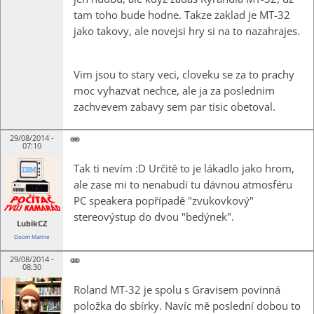
tam toho bude hodne. Takze zaklad je MT-32
jako takovy, ale novejsi hry si na to nazahrajes.
Vim jsou to stary veci, cloveku se za to prachy
moc vyhazvat nechce, ale ja za poslednim
zachvevem zabavy sem par tisic obetoval.
29/08/2014 -
07:10
Tak ti nevím :D Určitě to je lákadlo jako hrom,
ale zase mi to nenabudí tu dávnou atmosféru
PC speakera popřípadě "zvukovkový"
stereovýstup do dvou "bedýnek".
LubikCZ
Doom Marine
29/08/2014 -
08:30
Roland MT-32 je spolu s Gravisem povinná
položka do sbírky. Navíc mě poslední dobou to