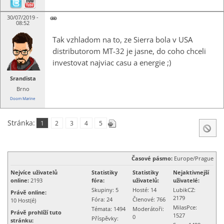
30/07/2019 -
08:52
Tak vzhladom na to, ze Sierra bola v USA
distributorom MT-32 je jasne, do coho chceli
investovat najviac casu a energie ;)
Srandista
Brno
Doom Marine
Stránka:
1
2
3
4
5
Časové pásmo:
Europe/Prague
Nejvíce uživatelů
Statistiky
Statistiky
Nejaktivnejší
online:
2193
fóra:
uživatelů:
uživatelé:
Skupiny: 5
Hosté: 14
LubikCZ:
Právě online:
2179
Fóra: 24
Členové: 766
10
Host(é)
MilasPce:
Témata: 1494
Moderátoři:
Právě prohlíží tuto
1527
0
Příspěvky:
stránku: