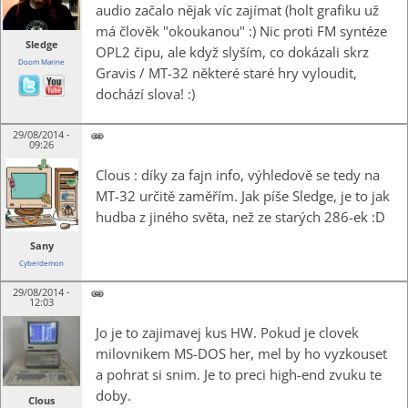
audio začalo nějak víc zajímat (holt grafiku už
má člověk "okoukanou" :) Nic proti FM syntéze
Sledge
OPL2 čipu, ale když slyším, co dokázali skrz
Doom Marine
Gravis / MT-32 některé staré hry vyloudit,
dochází slova! :)
29/08/2014 -
09:26
Clous : díky za fajn info, výhledově se tedy na
MT-32 určitě zaměřím. Jak píše Sledge, je to jak
hudba z jiného světa, než ze starých 286-ek :D
Sany
Cyberdemon
29/08/2014 -
12:03
Jo je to zajimavej kus HW. Pokud je clovek
milovnikem MS-DOS her, mel by ho vyzkouset
a pohrat si snim. Je to preci high-end zvuku te
doby.
Clous