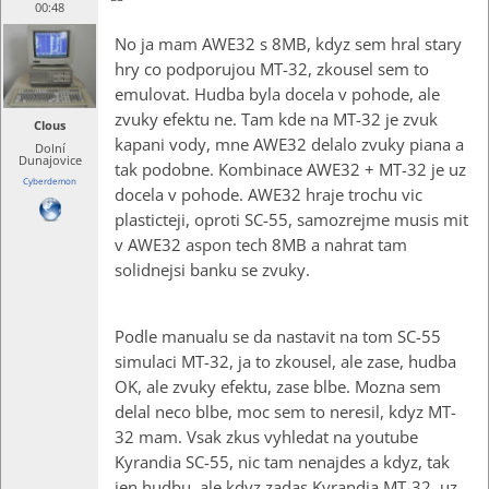
00:48
No ja mam AWE32 s 8MB, kdyz sem hral stary
hry co podporujou MT-32, zkousel sem to
emulovat. Hudba byla docela v pohode, ale
zvuky efektu ne. Tam kde na MT-32 je zvuk
Clous
kapani vody, mne AWE32 delalo zvuky piana a
Dolní
Dunajovice
tak podobne. Kombinace AWE32 + MT-32 je uz
Cyberdemon
docela v pohode. AWE32 hraje trochu vic
plasticteji, oproti SC-55, samozrejme musis mit
v AWE32 aspon tech 8MB a nahrat tam
solidnejsi banku se zvuky.
Podle manualu se da nastavit na tom SC-55
simulaci MT-32, ja to zkousel, ale zase, hudba
OK, ale zvuky efektu, zase blbe. Mozna sem
delal neco blbe, moc sem to neresil, kdyz MT-
32 mam. Vsak zkus vyhledat na youtube
Kyrandia SC-55, nic tam nenajdes a kdyz, tak
jen hudbu, ale kdyz zadas Kyrandia MT-32, uz