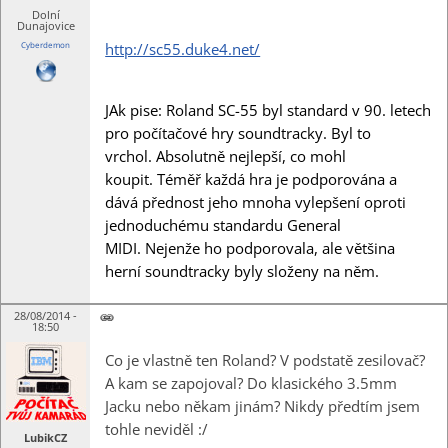
Dolní
Dunajovice
Cyberdemon
http://sc55.duke4.net/
JAk pise: Roland SC-55 byl standard v 90. letech
pro počítačové hry soundtracky. Byl to
vrchol. Absolutně nejlepší, co mohl
koupit. Téměř každá hra je podporována a
dává přednost jeho mnoha vylepšení oproti
jednoduchému standardu General
MIDI. Nejenže ho podporovala, ale většina
herní soundtracky byly složeny na něm.
28/08/2014 -
18:50
Co je vlastně ten Roland? V podstatě zesilovač?
A kam se zapojoval? Do klasického 3.5mm
Jacku nebo někam jinám? Nikdy předtím jsem
tohle neviděl :/
LubikCZ