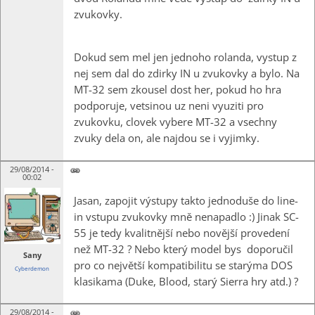
zvukovky.
Dokud sem mel jen jednoho rolanda, vystup z
nej sem dal do zdirky IN u zvukovky a bylo. Na
MT-32 sem zkousel dost her, pokud ho hra
podporuje, vetsinou uz neni vyuziti pro
zvukovku, clovek vybere MT-32 a vsechny
zvuky dela on, ale najdou se i vyjimky.
29/08/2014 -
00:02
Jasan, zapojit výstupy takto jednoduše do line-
in vstupu zvukovky mně nenapadlo :) Jinak SC-
55 je tedy kvalitnější nebo novější provedení
než MT-32 ? Nebo který model bys doporučil
Sany
pro co největší kompatibilitu se starýma DOS
Cyberdemon
klasikama (Duke, Blood, starý Sierra hry atd.) ?
29/08/2014 -