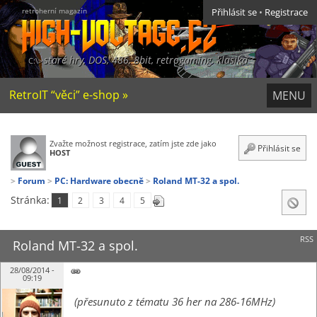
retroherní magazín
Přihlásit se
•
Registrace
staré hry, DOS, 486, 8bit, retrogaming, klasika
RetroIT “věci” e-shop »
MENU
Zvažte možnost registrace, zatím jste zde jako
Přihlásit se
HOST
Forum
PC: Hardware obecně
Roland MT-32 a spol.
Stránka:
1
2
3
4
5
RSS
Roland MT-32 a spol.
28/08/2014 -
09:19
(přesunuto z tématu 36 her na 286-16MHz)