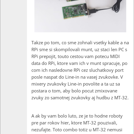
Takze po tom, co sme zohnali vsetky kable a na
RPi sme si skompilovali munt, uz staci len PC s
RPi prepojit, touto cestou vam potecu MIDI
data do RPi, ktore vam ich v munt spracuje, po
com ich nasledovne RPi cez sluchatkovy port
posle naspat do Line-in na vasej zvukovke. V
mixery zvukovky Line-in povolite a ta uz sa
postara o tom, aby bolo pocut zmixovane
zvuky zo samotnej zvukovky aj hudbu z MT-32.
A ak by vam bolo luto, ze je to hodne roboty
pre par rokov hier, ktore MT-32 pouzivali,
nezufajte. Toto combo totiz u MT-32 nemusi