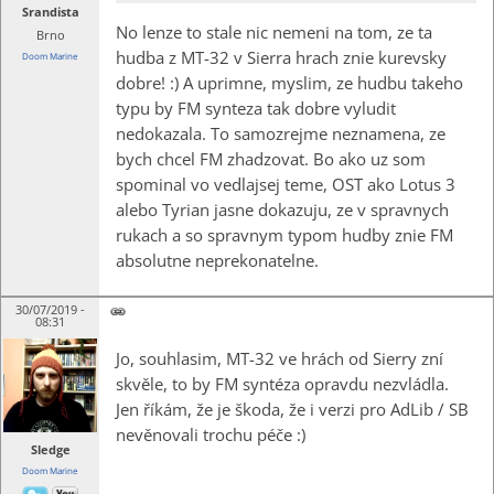
Srandista
No lenze to stale nic nemeni na tom, ze ta
Brno
hudba z MT-32 v Sierra hrach znie kurevsky
Doom Marine
dobre! :) A uprimne, myslim, ze hudbu takeho
typu by FM synteza tak dobre vyludit
nedokazala. To samozrejme neznamena, ze
bych chcel FM zhadzovat. Bo ako uz som
spominal vo vedlajsej teme, OST ako Lotus 3
alebo Tyrian jasne dokazuju, ze v spravnych
rukach a so spravnym typom hudby znie FM
absolutne neprekonatelne.
30/07/2019 -
08:31
Jo, souhlasim, MT-32 ve hrách od Sierry zní
skvěle, to by FM syntéza opravdu nezvládla.
Jen říkám, že je škoda, že i verzi pro AdLib / SB
nevěnovali trochu péče :)
Sledge
Doom Marine