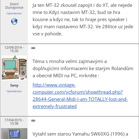
Dolní
Ja ten MT-32 zkousel zapojit i do XT, ale nejede
Dunajovice
mne to.Kdyz nastavim MT-32, bud se hra
Cyberdemon
kousne a kdyz ne, tak to hraje pres speaker i
kdyz mam nastaveno MT-32. Ve 286tce uz jede
vse v pohode.
12/09/2014 -
15:30
Téma s mnoha velmi zajímavými a
doplňujícími informacemi ke starým Rolandům
a obecně MIDI na PC, mrkněte :
http://www.vintage-
Sany
computer.com/vcforum/showthread.php?
Cyberdemon
28644-General-Midi-I-am-TOTALLY-lost-and-
extremely-frustrated
17/04/2015 -
10:38
Vytahl sem starou Yamahu SW60XG (1996) a