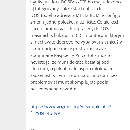
vynikajuci fork DOSBox-ECE ho maju dokonca
aj integrovany, takze staci nahrat do
DOSBoxieho adresara MT-32 ROM, v configu
zmenit jednu polozku, a uz ficite. Co ale ked
chcete hrat na vasich zaprasenych DOS
masinach s blikajucim CRT monitorom, ktorym
si nechavate dobrovolne vypalovat sietnicu? V
takom pripade moze prist vhod prave
spominane Raspberry Pi. Co totiz mozno
neviete je, ze munt dokaze bezat aj pod
Linuxom, a pokial mate aspon minimalne
skusenosti s Terminalom pod Linuxom, bez
problemov si munt skompilujete podla
nasledovneho navodu:
https://www.vogons.org/viewtopic.php?
f=29&t=46899