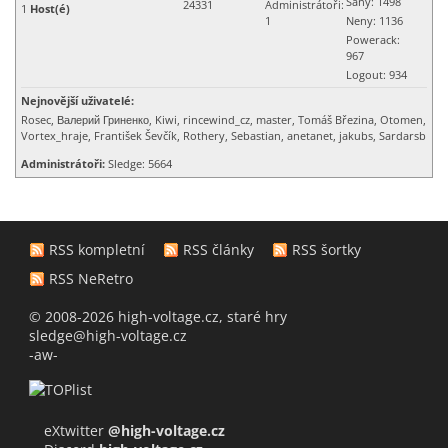
Sany: 1498
24331
Administrátoři:
1
Host(é)
1
Neny
: 1136
Powerack
:
967
Logout
: 934
Nejnovější uživatelé:
Rosec, Валерий Гриненко, Kiwi, rincewind_cz, master, Tomáš Březina, Otomen,
Vortex_hraje, František Ševčík, Rothery, Sebastian, anetanet, jakubs, Sardarsb
Administrátoři:
Sledge: 5664
RSS kompletní
RSS články
RSS šortky
RSS NeRetro
© 2008-2026 high-voltage.cz, staré hry
sledge@high-voltage.cz
-aw-
eXtwitter
@high-voltage.cz