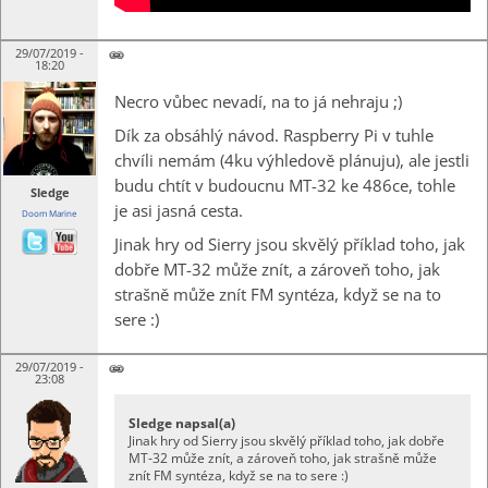
29/07/2019 -
18:20
Necro vůbec nevadí, na to já nehraju ;)
Dík za obsáhlý návod. Raspberry Pi v tuhle
chvíli nemám (4ku výhledově plánuju), ale jestli
budu chtít v budoucnu MT-32 ke 486ce, tohle
Sledge
je asi jasná cesta.
Doom Marine
Jinak hry od Sierry jsou skvělý příklad toho, jak
dobře MT-32 může znít, a zároveň toho, jak
strašně může znít FM syntéza, když se na to
sere :)
29/07/2019 -
23:08
Sledge napsal(a)
Jinak hry od Sierry jsou skvělý příklad toho, jak dobře
MT-32 může znít, a zároveň toho, jak strašně může
znít FM syntéza, když se na to sere :)