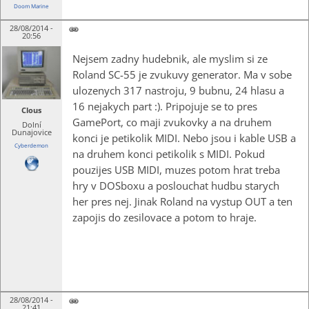
Doom Marine
28/08/2014 -
20:56
Nejsem zadny hudebnik, ale myslim si ze
Roland SC-55 je zvukuvy generator. Ma v sobe
ulozenych 317 nastroju, 9 bubnu, 24 hlasu a
16 nejakych part :). Pripojuje se to pres
Clous
GamePort, co maji zvukovky a na druhem
Dolní
Dunajovice
konci je petikolik MIDI. Nebo jsou i kable USB a
Cyberdemon
na druhem konci petikolik s MIDI. Pokud
pouzijes USB MIDI, muzes potom hrat treba
hry v DOSboxu a poslouchat hudbu starych
her pres nej. Jinak Roland na vystup OUT a ten
zapojis do zesilovace a potom to hraje.
28/08/2014 -
21:41