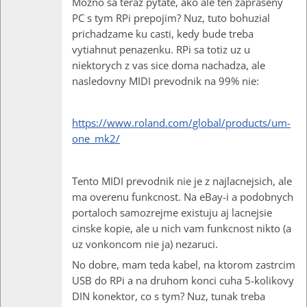
Mozno sa teraz pytate, ako ale ten zapraseny
PC s tym RPi prepojim? Nuz, tuto bohuzial
prichadzame ku casti, kedy bude treba
vytiahnut penazenku. RPi sa totiz uz u
niektorych z vas sice doma nachadza, ale
nasledovny MIDI prevodnik na 99% nie:
https://www.roland.com/global/products/um-
one_mk2/
Tento MIDI prevodnik nie je z najlacnejsich, ale
ma overenu funkcnost. Na eBay-i a podobnych
portaloch samozrejme existuju aj lacnejsie
cinske kopie, ale u nich vam funkcnost nikto (a
uz vonkoncom nie ja) nezaruci.
No dobre, mam teda kabel, na ktorom zastrcim
USB do RPi a na druhom konci cuha 5-kolikovy
DIN konektor, co s tym? Nuz, tunak treba