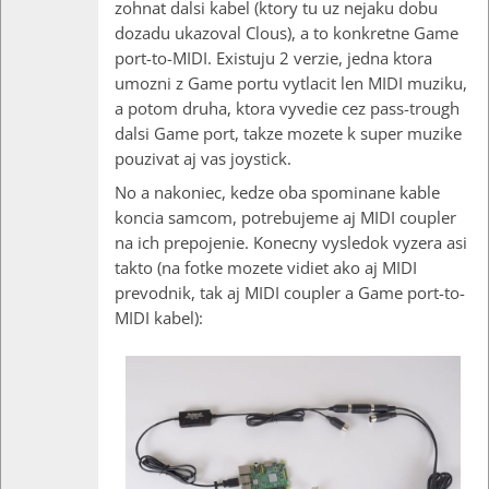
zohnat dalsi kabel (ktory tu uz nejaku dobu
dozadu ukazoval Clous), a to konkretne Game
port-to-MIDI. Existuju 2 verzie, jedna ktora
umozni z Game portu vytlacit len MIDI muziku,
a potom druha, ktora vyvedie cez pass-trough
dalsi Game port, takze mozete k super muzike
pouzivat aj vas joystick.
No a nakoniec, kedze oba spominane kable
koncia samcom, potrebujeme aj MIDI coupler
na ich prepojenie. Konecny vysledok vyzera asi
takto (na fotke mozete vidiet ako aj MIDI
prevodnik, tak aj MIDI coupler a Game port-to-
MIDI kabel):