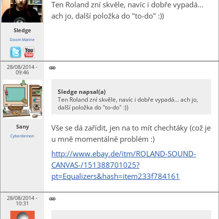
Ten Roland zní skvěle, navíc i dobře vypadá...
ach jo, další položka do "to-do" :))
Sledge
Doom Marine
28/08/2014 -
09:46
Sledge napsal(a)
Ten Roland zní skvěle, navíc i dobře vypadá... ach jo,
další položka do "to-do" :))
Sany
Vše se dá zařídit, jen na to mít chechtáky (což je
Cyberdemon
u mně momentálně problém :)
http://www.ebay.de/itm/ROLAND-SOUND-
CANVAS-/151388701025?
pt=Equalizers&hash=item233f784161
28/08/2014 -
10:31