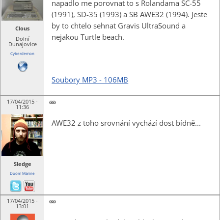
napadlo me porovnat to s Rolandama SC-55
(1991), SD-35 (1993) a SB AWE32 (1994). Jeste
by to chtelo sehnat Gravis UltraSound a
Clous
nejakou Turtle beach.
Dolní
Dunajovice
Cyberdemon
Soubory MP3 - 106MB
17/04/2015 -
11:36
AWE32 z toho srovnání vychází dost bídně...
Sledge
Doom Marine
17/04/2015 -
13:01