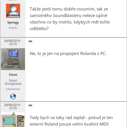
Takže jestli tomu dobře rozumím, tak ze
samotněho Soundblasteru neleze úplně
všechno co by mohlo, kdybych měl tohle
Springy
udělátko?
Archvile
28/08/2014 -
22:19
Ne, to je jen na propojeni Rolanda s PC.
Clous
Dolní
Dunajovice
Cyberdemon
28/08/2014 -
22:35
Tady bych se taky rád zeptal - pokud je ten
externí Roland pouze velmi kvalitní MIDI