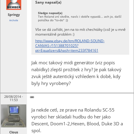
Sany napsal(a)
Sledge napsal(a)
Springy
Ten Roland zní skvěle, navíc i dobře vypadá... ach jo, další
položka do "to-do" :))
Archvile
Vše se dá zařídit, jen na to mít chechtáky (což je u mně
momentálně problém :)
http://www.ebay.de/itm/ROLAND-SOUND-
CANVAS-/151388701025?
pt=Equalizers&hash=item233f784161
Jak moc takový midi generátor (viz popis
nabídky) zlepší prožitek z hry? Je pak takový
zvuk ještě autentický vzhledem k době, kdy
byly hry vyrobeny?
28/08/2014 -
11:53
Ja nekde cetl, ze prave na Rolandu SC-55
vyrobci her skladali hudbu do her jako
Descent, Doom1-2,Hexen, Blood, Duke 3D a
spol.
Clous