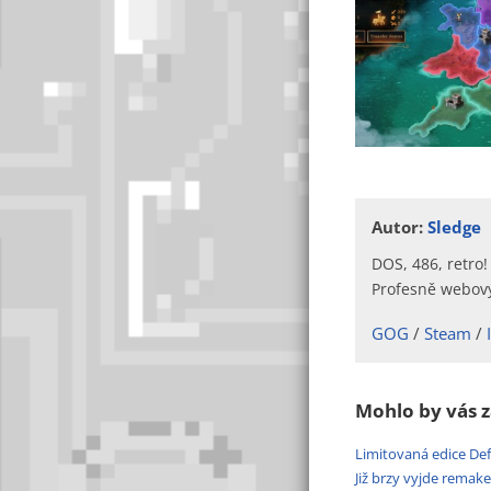
Autor:
Sledge
DOS, 486, retro!
Profesně webový
GOG
Steam
Mohlo by vás z
Limitovaná edice De
Již brzy vyjde remak