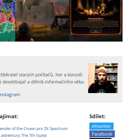
 Sběratel starých počítačů, her a konzolí.
 desetibojař a dělník informačního věku.
Instagram
ajímat:
Sdílet:
eXtwitter
fender of the Crown pro ZX Spectrum
Facebook
e adventury The 7th Guest