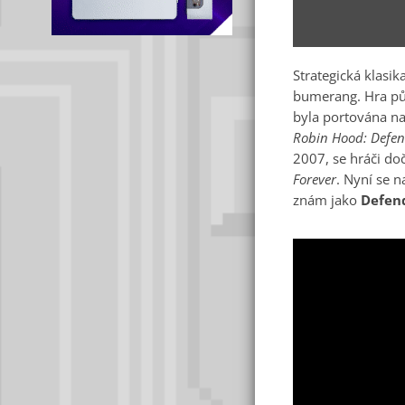
Strategická klasik
bumerang. Hra pů
byla portována na
Robin Hood: Defen
2007, se hráči do
Forever
. Nyní se n
znám jako
Defend