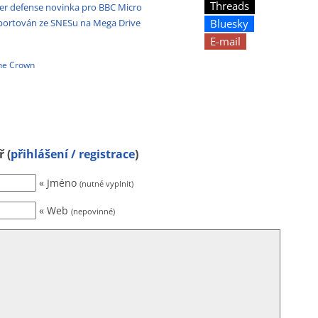
Threads
wer defense novinka pro BBC Micro
Bluesky
portován ze SNESu na Mega Drive
E-mail
the Crown
 (
přihlášení / registrace
)
« Jméno
(nutné vyplnit)
« Web
(nepovinné)