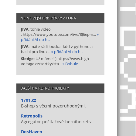
NEJNOVĚJŠÍ PŘÍSPĚVKY Z FÓRA
JIVA
: tohle video
: https://www.youtube.com/live/8J6ep-n...
»
přidání AI do h...
JIVA
: máte rádi louskat kód v pythonu a
bashi pro linux...
» přidání AI do h...
Sledge
: Už máme! :) https://www.high-
voltage.cz/sortky/sta...
» Bobule
DALŠÍ HV RETRO PROJEKTY
1701.cz
E-shop s věcmi pozoruhodnými.
Retropolis
Agregátor počítačově-herního retra.
DosHaven