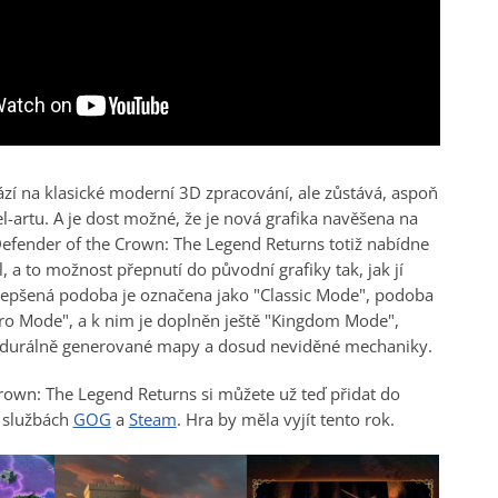
í na klasické moderní 3D zpracování, ale zůstává, aspoň
l-artu. A je dost možné, že je nová grafika navěšena na
efender of the Crown: The Legend Returns totiž nabídne
l, a to možnost přepnutí do původní grafiky tak, jak jí
lepšená podoba je označena jako "Classic Mode", podoba
ro Mode", a k nim je doplněn ještě "Kingdom Mode",
cedurálně generované mapy a dosud neviděné mechaniky.
rown: The Legend Returns si můžete už teď přidat do
 službách
GOG
a
Steam
. Hra by měla vyjít tento rok.