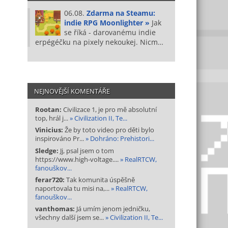
06.08.
Zdarma na Steamu:
indie RPG Moonlighter »
Jak
se říká - darovanému indie
erpégéčku na pixely nekoukej. Nicm…
NEJNOVĚJŠÍ KOMENTÁŘE
Rootan:
Civilizace 1, je pro mě absolutní
top, hrál j...
» Civilization II, Te...
Vinicius:
Že by toto video pro děti bylo
inspirováno Pr...
» Dohráno: Prehistori...
Sledge:
Jj, psal jsem o tom
https://www.high-voltage....
» RealRTCW,
fanouškov...
ferar720:
Tak komunita úspěšně
naportovala tu misi na,...
» RealRTCW,
fanouškov...
vanthomas:
Já umím jenom jedničku,
všechny další jsem se...
» Civilization II, Te...