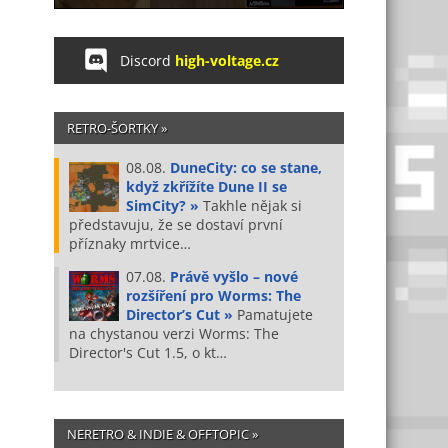
Discord
high-voltage.cz
RETRO-ŠORTKY »
08.08.
DuneCity: co se stane,
když zkřížíte Dune II se
SimCity? »
Takhle nějak si
představuju, že se dostaví první
příznaky mrtvice…
07.08.
Právě vyšlo – nové
rozšíření pro Worms: The
Director’s Cut »
Pamatujete
na chystanou verzi Worms: The
Director's Cut 1.5, o kt…
NERETRO & INDIE & OFFTOPIC »