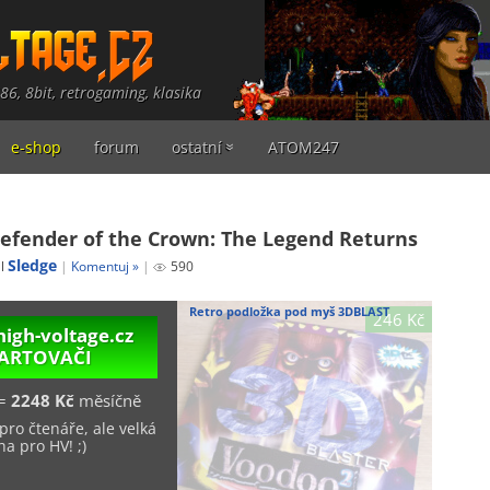
486, 8bit, retrogaming, klasika
e-shop
forum
ostatní
ATOM247
Defender of the Crown: The Legend Returns
Sledge
al
Komentuj »
590
Retro podložka pod myš 3DBLAST
246 Kč
high-voltage.cz
TARTOVAČI
=
2248 Kč
měsíčně
pro čtenáře, ale velká
a pro HV! ;)