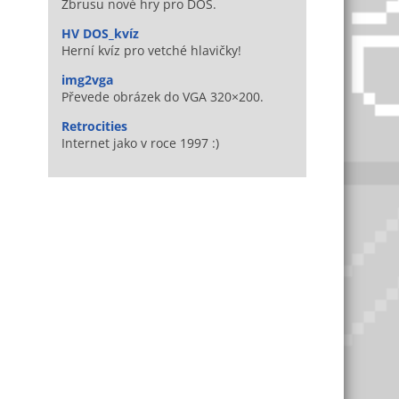
Zbrusu nové hry pro DOS.
HV DOS_kvíz
Herní kvíz pro vetché hlavičky!
img2vga
Převede obrázek do VGA 320×200.
Retrocities
Internet jako v roce 1997 :)