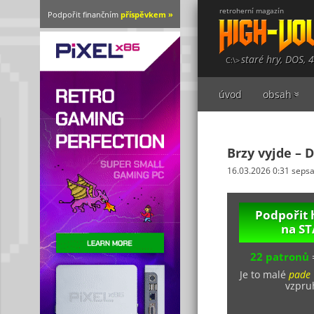
retroherní magazín
Podpořit finančním
příspěvkem »
staré hry, DOS, 
úvod
obsah
Brzy vyjde – 
16.03.2026 0:31 seps
Podpořit 
na S
22 patronů
Je to malé
pade
vzpruh