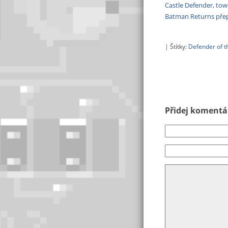
Castle Defender, to
Batman Returns pře
| Štítky:
Defender of 
Přidej komentář