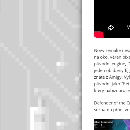
Nový remake nesáz
na oko, věren pixe
původní engine, D
jeden oblíbený fíg
znáte z Amigy. Vy
původní jako "Ret
který nabízí pro
Defender of the C
seznamu přání ve