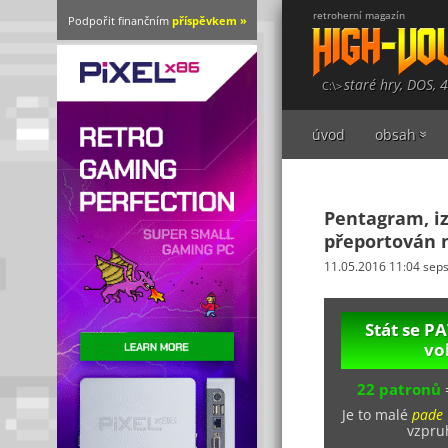
retroherní magazín
Podpořit finančním
příspěvkem »
staré hry, DOS, 
úvod
obsah
Pentagram, iz
přeportován 
11.05.2016 11:04 sep
Stát se 
vo
22 patronů
Je to malé
pade
vzpruh