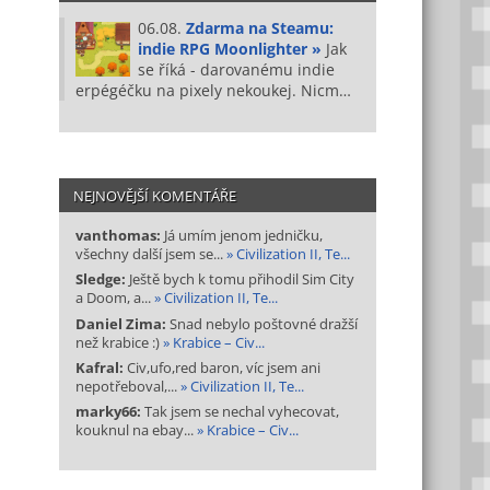
06.08.
Zdarma na Steamu:
indie RPG Moonlighter »
Jak
se říká - darovanému indie
erpégéčku na pixely nekoukej. Nicm…
NEJNOVĚJŠÍ KOMENTÁŘE
vanthomas:
Já umím jenom jedničku,
všechny další jsem se...
» Civilization II, Te...
Sledge:
Ještě bych k tomu přihodil Sim City
a Doom, a...
» Civilization II, Te...
Daniel Zima:
Snad nebylo poštovné dražší
než krabice :)
» Krabice – Civ...
Kafral:
Civ,ufo,red baron, víc jsem ani
nepotřeboval,...
» Civilization II, Te...
marky66:
Tak jsem se nechal vyhecovat,
kouknul na ebay...
» Krabice – Civ...