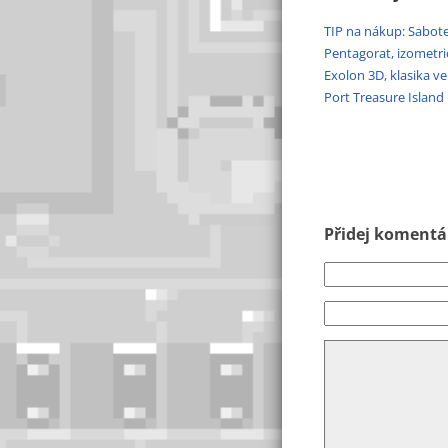
TIP na nákup: Sabote
Pentagorat, izometr
Exolon 3D, klasika v
Port Treasure Islan
Přidej komentář