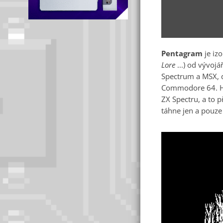
Pentagram
je iz
Lore
...) od vývojá
Spectrum a MSX, 
Commodore 64. Hra
ZX Spectru, a to 
táhne jen a pouze