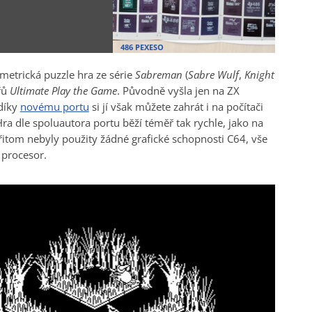
486 PEXESO
ometrická puzzle hra ze série
Sabreman
(
Sabre Wulf
,
Knight
řů
Ultimate Play the Game
. Původně vyšla jen na ZX
díky
novému portu
si jí však můžete zahrát i na počítači
 dle spoluautora portu běží téměř tak rychle, jako na
přitom nebyly použity žádné grafické schopnosti C64, vše
 procesor.