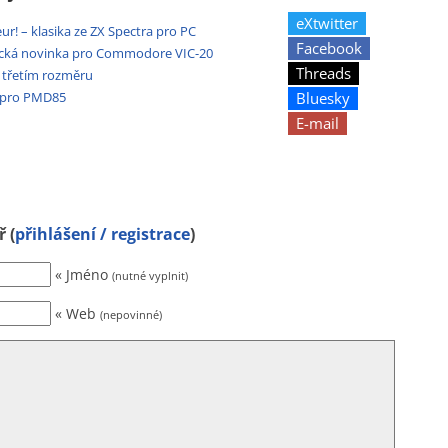
eXtwitter
ur! – klasika ze ZX Spectra pro PC
Facebook
ická novinka pro Commodore VIC-20
Threads
e třetím rozměru
Bluesky
d pro PMD85
E-mail
 (
přihlášení / registrace
)
« Jméno
(nutné vyplnit)
« Web
(nepovinné)