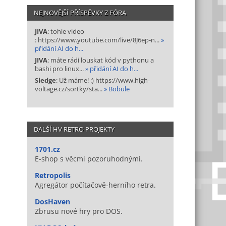
NEJNOVĚJŠÍ PŘÍSPĚVKY Z FÓRA
JIVA
: tohle video
: https://www.youtube.com/live/8J6ep-n...
»
přidání AI do h...
JIVA
: máte rádi louskat kód v pythonu a
bashi pro linux...
» přidání AI do h...
Sledge
: Už máme! :) https://www.high-
voltage.cz/sortky/sta...
» Bobule
DALŠÍ HV RETRO PROJEKTY
1701.cz
E-shop s věcmi pozoruhodnými.
Retropolis
Agregátor počítačově-herního retra.
DosHaven
Zbrusu nové hry pro DOS.