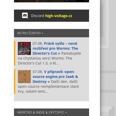
Discord
high-voltage.cz
RETRO-ŠORTKY »
07.08.
Právě vyšlo – nové
rozšíření pro Worms: The
Director’s Cut »
Pamatujete
na chystanou verzi Worms: The
Director's Cut 1.5, o kt…
07.08.
V přípravě: open-
source engine pro Seek &
Destroy »
Další den, další
open-source reimplementace staré
hry, ovšem tent…
NERETRO & INDIE & OFFTOPIC »