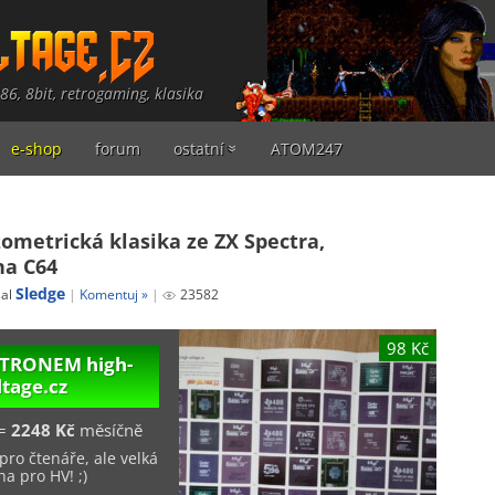
486, 8bit, retrogaming, klasika
e-shop
forum
ostatní
ATOM247
ometrická klasika ze ZX Spectra,
na C64
Sledge
sal
Komentuj »
23582
98 Kč
PATRONEM
high-
ltage.cz
=
2248 Kč
měsíčně
pro čtenáře, ale velká
a pro HV! ;)