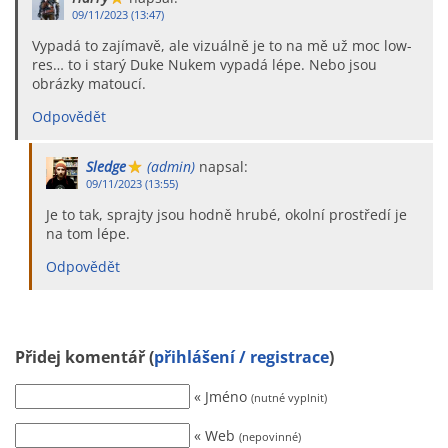
09/11/2023 (13:47)
Vypadá to zajímavě, ale vizuálně je to na mě už moc low-
res… to i starý Duke Nukem vypadá lépe. Nebo jsou
obrázky matoucí.
Odpovědět
Sledge
(admin)
napsal:
09/11/2023 (13:55)
Je to tak, sprajty jsou hodně hrubé, okolní prostředí je
na tom lépe.
Odpovědět
Přidej komentář (
přihlášení / registrace
)
« Jméno
(nutné vyplnit)
« Web
(nepovinné)