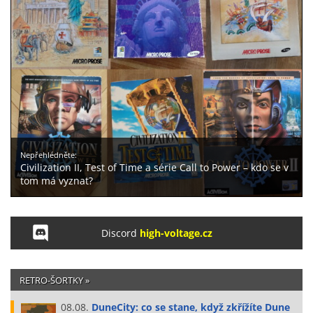
Nepřehlédněte:
Civilization II, Test of Time a série Call to Power – kdo se v
tom má vyznat?
Discord
high-voltage.cz
RETRO-ŠORTKY »
08.08.
DuneCity: co se stane, když zkřížíte Dune