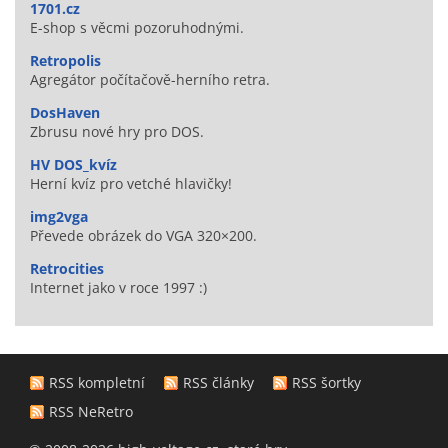
1701.cz
E-shop s věcmi pozoruhodnými.
Retropolis
Agregátor počítačově-herního retra.
DosHaven
Zbrusu nové hry pro DOS.
HV DOS_kvíz
Herní kvíz pro vetché hlavičky!
img2vga
Převede obrázek do VGA 320×200.
Retrocities
Internet jako v roce 1997 :)
RSS kompletní
RSS články
RSS šortky
RSS NeRetro