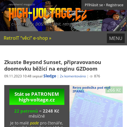
retroherní magazín
Přihlásit se
•
Registrace
staré hry, DOS, 486, 8bit, retrogaming, klasika
RetroIT “věci” e-shop »
MENU
Zkuste Beyond Sunset, připravovanou
doomovku běžící na enginu GZDoom
Sledge
09.11.2023 10:48 sepsal
2x komentováno
876
Retro podložka pod myš
266 Kč
2PANEL
Stát se PATRONEM
high-voltage.cz
22 patronů
=
2248 Kč
měsíčně
Je to malé
pade
pro čtenáře,