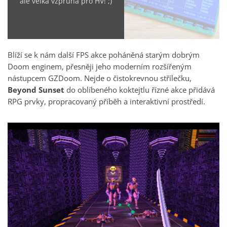
ale velká vzpruha pro HV! ;)
Blíží se k nám další FPS akce poháněná starým dobrým
Doom enginem, přesněji jeho moderním rozšířeným
nástupcem GZDoom. Nejde o čistokrevnou střílečku,
Beyond Sunset
do oblíbeného koktejtlu řízné akce přidává
RPG prvky, propracovaný příběh a interaktivní prostředí.