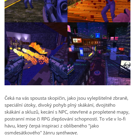
Čeká na vás spousta skopičin, jako jsou vylepšitelné zbraně,
speciální útoky, divoký pohyb plný skákání, dvojitého
skákání a skluzů, kecání s NPC, otevřené a propletené mapy,
postranní mise či RPG zlepšování schopností. To vše v lo-fi
hávu, který čerpá inspiraci z oblíbeného "jako
osmdesátkového" žánru
synthwave
.