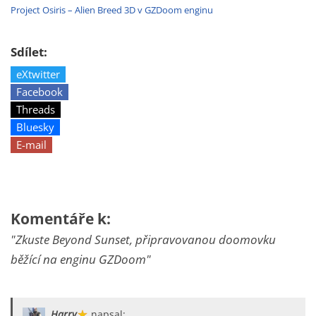
Project Osiris – Alien Breed 3D v GZDoom enginu
Sdílet:
eXtwitter
Facebook
Threads
Bluesky
E-mail
Komentáře k:
"Zkuste Beyond Sunset, připravovanou doomovku
běžící na enginu GZDoom"
Harry
napsal: