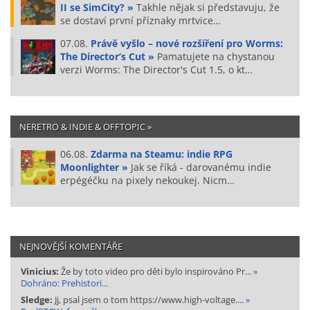
II se SimCity? »
Takhle nějak si představuju, že
se dostaví první příznaky mrtvice…
07.08.
Právě vyšlo – nové rozšíření pro Worms:
The Director’s Cut »
Pamatujete na chystanou
verzi Worms: The Director's Cut 1.5, o kt…
NERETRO & INDIE & OFFTOPIC »
06.08.
Zdarma na Steamu: indie RPG
Moonlighter »
Jak se říká - darovanému indie
erpégéčku na pixely nekoukej. Nicm…
NEJNOVĚJŠÍ KOMENTÁŘE
Vinicius:
Že by toto video pro děti bylo inspirováno Pr...
»
Dohráno: Prehistori...
Sledge:
Jj, psal jsem o tom https://www.high-voltage....
»