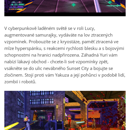
V cyberpunkově laděném světě se v roli Lucy,
augmentované samurajky, vydáváte na lov ztracených
vzpomínek. Probouzíte se z kryostáze, paměť ztracená ve
mlze hyperspánku, s reakcemi rychlosti blesku a s bojovými
schopnostmi na hranici nadpřirozena. Záhadná Yuri vám
nabízí lákavý obchod - chcete-li své vzpomínky zpět,
vsákněte se do ulic nevábného Sunset City a bojujte se
zločinem. Stojí proti vám Yakuza a její pohůnci v podobě lidí,
zombií i robotů.