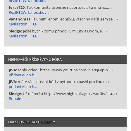
RealRTCW, fanouškov...
ferar720:
Tak komunita úspěšně naportovala tu misi na,...
»
RealRTCW, fanouškov...
vanthomas:
Já umím jenom jedničku, všechny další jsem se...
»
Civilization II, Te...
Sledge:
Ještě bych k tomu přihodil Sim City a Doom, a...
»
Civilization II, Te...
NEJNOVĚJŠÍ PŘÍSPĚVKY Z FÓRA
JIVA
: tohle video : https://www.youtube.com/live/8J6ep-n...
»
přidání AI do h...
JIVA
: máte rádi louskat kód v pythonu a bashi pro linux...
»
přidání AI do h...
Sledge
: Už máme! :) https://www.high-voltage.cz/sortky/sta...
»
Bobule
DALŠÍ HV RETRO PROJEKTY