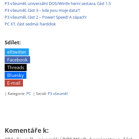
P3 všeuměl, univerzální DOS/Win9x herní sestava, část 1.5
P3 všeuměl, část 3 – kde jsou moje data?!
P3 všeuměl, část 2 – Power! Speed! A zápach!
PC XT, část sedmá: harddisk
Sdílet:
eXtwitter
Facebook
Threads
Bluesky
E-mail
| Kategorie:
PC
| Seriál:
P3 všeuměl
Komentáře k: