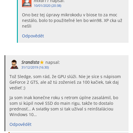
mixal11
napsal:
10/01/2020 (20:38)
Ono bez tej úpravy mikrokodu v biose to za moc
nestálo, bolo to použiteľné len bo win98. XP cka už
nešli
Odpovědět
Srandista
napsal:
31/12/2019 (16:30)
Tož Sledge, som rád, že GPU slúži. Nie je síce s nápisom
GeForce 2 GTS, ale až tú zoženieš za 100 kačiek, tak daj
vedieť ;)
Ja som inak konečne roku s retrom úplne zasalámil, bo
som si kúpil nové SSD do main rigu, takže to dostalo
prednosť… A sviatky som si tak užíval s reinštaláciou
Windows 10…
Odpovědět