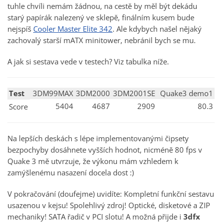
tuhle chvíli nemám žádnou, na cestě by měl být dekádu
starý papírák nalezený ve sklepě, finálním kusem bude
nejspíš
Cooler Master Elite 342
. Ale kdybych našel nějaký
zachovalý starší mATX minitower, nebránil bych se mu.
A jak si sestava vede v testech? Viz tabulka níže.
Test
3DM99MAX
3DM2000
3DM2001SE
Quake3 demo1
5404
4687
2909
80.3
Score
Na lepších deskách s lépe implementovanými čipsety
bezpochyby dosáhnete vyšších hodnot, nicméně 80 fps v
Quake 3 mě utvrzuje, že výkonu mám vzhledem k
zamýšlenému nasazení docela dost :)
V pokračování (doufejme) uvidíte: Kompletní funkční sestavu
usazenou v kejsu! Spolehlivý zdroj! Optické, disketové a ZIP
mechaniky! SATA řadič v PCI slotu! A možná přijde i
3dfx