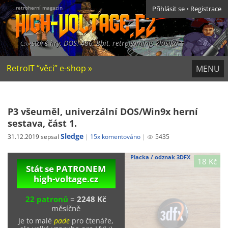
retroherní magazín
Přihlásit se
•
Registrace
staré hry, DOS, 486, 8bit, retrogaming, klasika
RetroIT “věci” e-shop »
MENU
P3 všeuměl, univerzální DOS/Win9x herní
sestava, část 1.
Sledge
31.12.2019 sepsal
15x komentováno
5435
Placka / odznak 3DFX
18 Kč
Stát se PATRONEM
high-voltage.cz
22 patronů
=
2248 Kč
měsíčně
Je to malé
pade
pro čtenáře,