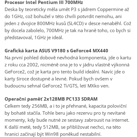
Procesor Intel Pentium III 700MHz
Deska by teoreticky měla umět P3 s jádrem Coppermine až
do 1GHz, což bohužel v této chvíli potvrdit nemohu, ani
jeden z dvojice 800MHz kusů (SL4CD) v desce nenaběhl. Což
by docela zabolelo, 700MHz je tak na hraně toho, co bych si
představoval, 1GHz je ideál.
Grafická karta ASUS V9180 s GeForce4 MX440
Na první pohled dobově nevhodná komponenta, jde o kartu
z roku cca 2002, nicméně ona je to v jádru vlastně výkonná
GeForce2, což je karta pro tento build ideální. Navíc jde o
karty široce dostupné a levné. Pokud bych ovšem v
budoucnu sehnal GeForce2 Ti/GTS, letí MXko ven.
Operační paměť 2x128MB PC133 SDRAM
Celkem tedy 256MB, a i to je přehnané, kapacita poloviční
by bohatě stačila. Tohle beru jako rezervu pro ty nevítané
momenty, kdy bude nutné ze sestavy zabrousit na internet.
K další metě, tedy 512MB, se přibližovat nechci, na této
hranici začínají být Win98 poněkud nestabilní.