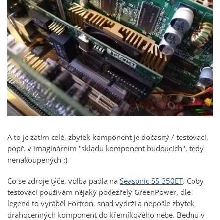
A to je zatím celé, zbytek komponent je dočasný / testovací,
popř. v imaginárním "skladu komponent budoucích", tedy
nenakoupených :)
Co se zdroje týče, volba padla na
Seasonic SS-350ET
. Coby
testovací používám nějaký podezřelý GreenPower, dle
legend to vyráběl Fortron, snad vydrží a nepošle zbytek
drahocenných komponent do křemíkového nebe. Bednu v