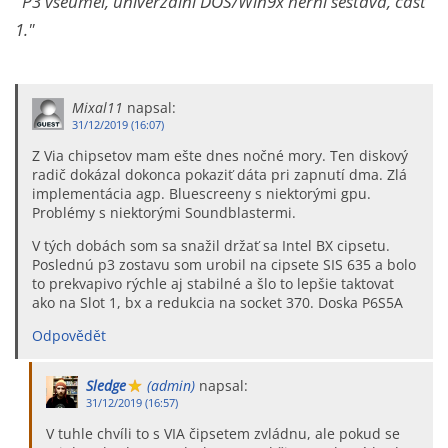
"P3 všeuměl, univerzální DOS/Win9x herní sestava, část
1."
Mixal11
napsal:
31/12/2019 (16:07)
Z Via chipsetov mam ešte dnes nočné mory. Ten diskový
radič dokázal dokonca pokaziť dáta pri zapnutí dma. Zlá
implementácia agp. Bluescreeny s niektorými gpu.
Problémy s niektorými Soundblastermi.
V tých dobách som sa snažil držať sa Intel BX cipsetu.
Poslednú p3 zostavu som urobil na cipsete SIS 635 a bolo
to prekvapivo rýchle aj stabilné a šlo to lepšie taktovat
ako na Slot 1, bx a redukcia na socket 370. Doska P6S5A
Odpovědět
Sledge
(admin)
napsal:
31/12/2019 (16:57)
V tuhle chvíli to s VIA čipsetem zvládnu, ale pokud se