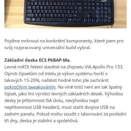
Pojďme mrknout na konkrétní komponenty, které jsem pro
svůj rozpracovaný univerzální build vybral.
Základní deska ECS P6BAP-Me.
Levné mATX řešení stavěné na chipsetu VIA Apollo Pro 133.
Oproti čipsetům od Intelu je výkon systému horší o
takových 15-20%, naštěstí hodně toho jde zachránit
pokročilým tweakováním
. Na vině totiž není ani tak špatný
čipset, jako líní výrobci levných základních desek. Výhodou
desky je přítomnost ISA slotu, nevýhodou např.
nepřítomnost USB headerů, musí stačit dvojice USB na
zadním panelu. Pokud mohu soudit z laborování za poslední
tři dny, deska je stabilní a spolehlivá.