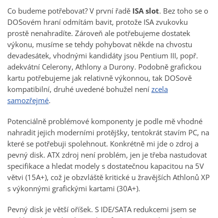
Co budeme potřebovat? V první řadě
ISA slot
. Bez toho se o
DOSovém hraní odmítám bavit, protože ISA zvukovku
prostě nenahradíte. Zároveň ale potřebujeme dostatek
výkonu, musíme se tehdy pohybovat někde na chvostu
devadesátek, vhodnými kandidáty jsou Pentium III, popř.
adekvátní Celerony, Athlony a Durony. Podobně grafickou
kartu potřebujeme jak relativně výkonnou, tak DOSově
kompatibilní, druhé uvedené bohužel není
zcela
samozřejmé
.
Potenciálně problémové komponenty je podle mě vhodné
nahradit jejich moderními protějšky, tentokrát stavím PC, na
které se potřebuji spolehnout. Konkrétně mi jde o zdroj a
pevný disk. ATX zdroj není problém, jen je třeba nastudovat
specifikace a hledat modely s dostatečnou kapacitou na 5V
větvi (15A+), což je obzvláště kritické u žravějších Athlonů XP
s výkonnými grafickými kartami (30A+).
Pevný disk je větší oříšek. S IDE/SATA redukcemi jsem se