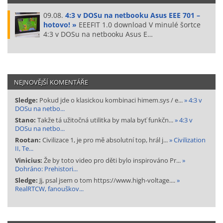
09.08.
4:3 v DOSu na netbooku Asus EEE 701 –
hotovo! »
EEEFIT 1.0 download V minulé šortce
4:3 v DOSu na netbooku Asus E…
NEJNOVĚJŠÍ KOMENTÁŘE
Sledge:
Pokud jde o klasickou kombinaci himem.sys / e...
» 4:3 v
DOSu na netbo...
Stano:
Takže tá užitočná utilitka by mala byť funkčn...
» 4:3 v
DOSu na netbo...
Rootan:
Civilizace 1, je pro mě absolutní top, hrál j...
» Civilization
II, Te...
Vinicius:
Že by toto video pro děti bylo inspirováno Pr...
»
Dohráno: Prehistori...
Sledge:
Jj, psal jsem o tom https://www.high-voltage....
»
RealRTCW, fanouškov...