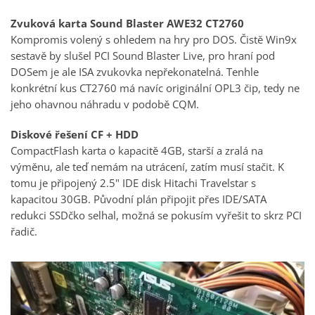
Zvuková karta Sound Blaster AWE32 CT2760
Kompromis volený s ohledem na hry pro DOS. Čistě Win9x
sestavě by slušel PCI Sound Blaster Live, pro hraní pod
DOSem je ale ISA zvukovka nepřekonatelná. Tenhle
konkrétní kus CT2760 má navíc originální OPL3 čip, tedy ne
jeho ohavnou náhradu v podobě CQM.
Diskové řešení CF + HDD
CompactFlash karta o kapacitě 4GB, starší a zralá na
výměnu, ale teď nemám na utrácení, zatím musí stačit. K
tomu je připojený 2.5" IDE disk Hitachi Travelstar s
kapacitou 30GB. Původní plán připojit přes IDE/SATA
redukci SSDčko selhal, možná se pokusím vyřešit to skrz PCI
řadič.