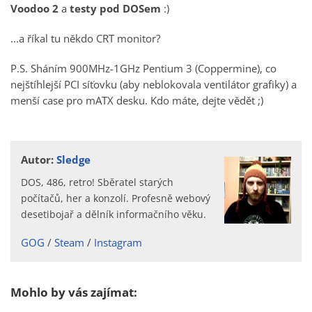
Voodoo 2
a
testy pod DOSem
:)
...a říkal tu někdo CRT monitor?
P.S. Sháním 900MHz-1GHz Pentium 3 (Coppermine), co
nejštíhlejší PCI síťovku (aby neblokovala ventilátor grafiky) a
menší case pro mATX desku. Kdo máte, dejte vědět ;)
Autor:
Sledge
DOS, 486, retro! Sběratel starých
počítačů, her a konzolí. Profesně webový
desetibojař a dělník informačního věku.
GOG
Steam
Instagram
Mohlo by vás zajímat: