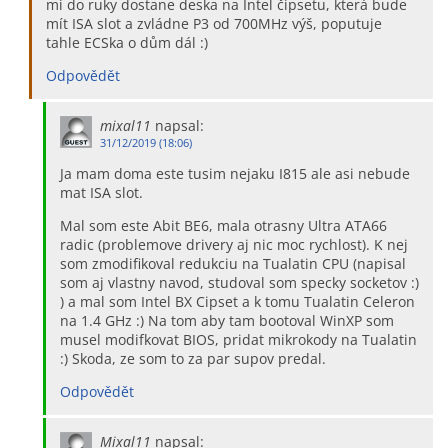
mi do ruky dostane deska na Intel čipsetu, která bude
mít ISA slot a zvládne P3 od 700MHz výš, poputuje
tahle ECSka o dům dál :)
Odpovědět
mixal11
napsal:
31/12/2019 (18:06)
Ja mam doma este tusim nejaku I815 ale asi nebude
mat ISA slot.
Mal som este Abit BE6, mala otrasny Ultra ATA66
radic (problemove drivery aj nic moc rychlost). K nej
som zmodifikoval redukciu na Tualatin CPU (napisal
som aj vlastny navod, studoval som specky socketov :)
) a mal som Intel BX Cipset a k tomu Tualatin Celeron
na 1.4 GHz :) Na tom aby tam bootoval WinXP som
musel modifkovat BIOS, pridat mikrokody na Tualatin
:) Skoda, ze som to za par supov predal.
Odpovědět
Mixal11
napsal: