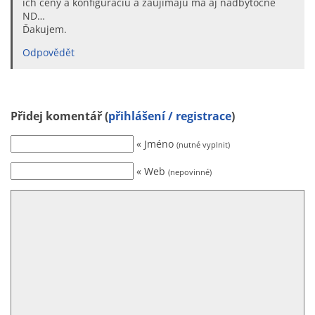
ich ceny a konfiguráciu a zaujímajú ma aj nadbytočné
ND…
Ďakujem.
Odpovědět
Přidej komentář (
přihlášení / registrace
)
« Jméno
(nutné vyplnit)
« Web
(nepovinné)