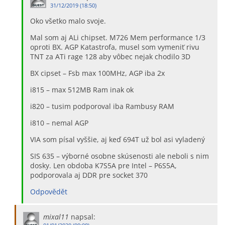
31/12/2019 (18:50)
Oko všetko malo svoje.
Mal som aj ALi chipset. M726 Mem performance 1/3
oproti BX. AGP Katastrofa, musel som vymeniť rivu
TNT za ATi rage 128 aby vôbec nejak chodilo 3D
BX cipset – Fsb max 100MHz, AGP iba 2x
i815 – max 512MB Ram inak ok
i820 – tusim podporoval iba Rambusy RAM
i810 – nemal AGP
VIA som písal vyššie, aj keď 694T už bol asi vyladený
SIS 635 – výborné osobne skúsenosti ale neboli s nim
dosky. Len obdoba K7S5A pre Intel – P6S5A,
podporovala aj DDR pre socket 370
Odpovědět
mixal11
napsal: