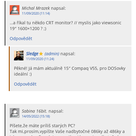
Michal Mrazek
napsal:
11/09/2020 (11:14)
…a říkal tu někdo CRT monitor? // myslis jako viewsonic
19″ 1600×1200 ? ;)
Odpovědět
Sledge
(admin)
napsal:
11/09/2020 (11:24)
Pěkné! Já mám aktuálně 15″ Compaq V55, pro DOSovky
ideální :)
Odpovědět
Sabina 16bit.
napsal:
14/05/2022 (15:18)
Píšete,že máte príliš starých PC?
Tak mi,prosím,vypíšte Vaše nadbytočné 086ky až 486ky a