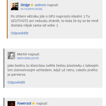
Sledge
(admin)
napsal:
31/12/2019 (16:55)
Po ztišení větráku jde o GPU naprosto ideální :) Tu
GF2/Ti/GTS ani nebudu shánět, to leda že by se ke mně
dostala nějak sama od sebe :)
Odpovědět
Martin
napsal:
04/01/2020 (22:07)
Jako bednu tu klasickou světle šedou plastovku s takovým
tim slonovinovým vzhledem, když už retro, cokoliv jiného
je perverze.
Odpovědět
Powerack
napsal: