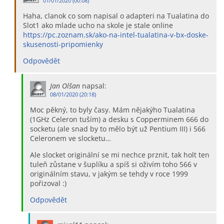
01/01/2020 (00:08)
Haha, clanok co som napisal o adapteri na Tualatina do
Slot1 ako mlade ucho na skole je stale online
https://pc.zoznam.sk/ako-na-intel-tualatina-v-bx-doske-
skusenosti-pripomienky
Odpovědět
Jan Olšan
napsal:
08/01/2020 (20:18)
Moc pěkný, to byly časy. Mám nějakýho Tualatina
(1GHz Celeron tuším) a desku s Copperminem 666 do
socketu (ale snad by to mělo být už Pentium III) i 566
Celeronem ve slocketu…
Ale slocket originální se mi nechce prznit, tak holt ten
tuleň zůstane v šuplíku a spíš si oživím toho 566 v
originálním stavu, v jakým se tehdy v roce 1999
pořizoval :)
Odpovědět