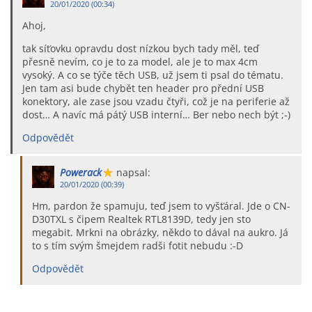
20/01/2020 (00:34)
Ahoj,
tak síťovku opravdu dost nízkou bych tady měl, teď
přesně nevím, co je to za model, ale je to max 4cm
vysoký. A co se týče těch USB, už jsem ti psal do tématu.
Jen tam asi bude chybět ten header pro přední USB
konektory, ale zase jsou vzadu čtyři, což je na periferie až
dost… A navíc má pátý USB interní… Ber nebo nech být ;-)
Odpovědět
Powerack
napsal:
20/01/2020 (00:39)
Hm, pardon že spamuju, teď jsem to vyšťáral. Jde o CN-
D30TXL s čipem Realtek RTL8139D, tedy jen sto
megabit. Mrkni na obrázky, někdo to dával na aukro. Já
to s tím svým šmejdem radši fotit nebudu :-D
Odpovědět