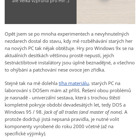
ale velká vzpruha pro HV! ;)
Opět jsem se po mnoha experimentech a nevyhnutelných
nezdarech dostal do stavu, kdy mě rozběhávání starých her
na nových PC tak nějak obtěžuje. Hry pro Windows 9x se na
aktuálních desítkách většinou prostě nepustí, jejich
šestnáctibitové instalátory jsou úplně beznadějné, a všechno
to ohýbání a patchování nese ovoce jen zřídka.
Stejně tak na mě dolehla
tíha materiálu
, starých PC na
laborování s DOSem mám až příliš. Řešení obou problémů
je nasnadě - univerzální sestava, která s trochou štěstí
kompletně pokryje období devadesátých let, tedy DOS a
Windows 95 / 98.
Jack of all trades (and master of none).
A
protože dodržuji jistá nepsaná pravidla, je nutné volit
komponenty vyrobené do roku 2000 včetně (až na
specifické výjimky).