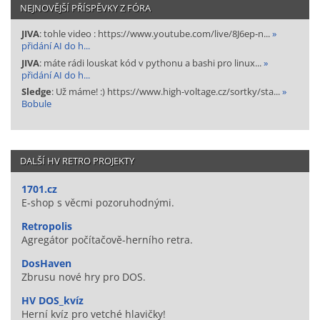
NEJNOVĚJŠÍ PŘÍSPĚVKY Z FÓRA
JIVA
: tohle video : https://www.youtube.com/live/8J6ep-n...
»
přidání AI do h...
JIVA
: máte rádi louskat kód v pythonu a bashi pro linux...
»
přidání AI do h...
Sledge
: Už máme! :) https://www.high-voltage.cz/sortky/sta...
»
Bobule
DALŠÍ HV RETRO PROJEKTY
1701.cz
E-shop s věcmi pozoruhodnými.
Retropolis
Agregátor počítačově-herního retra.
DosHaven
Zbrusu nové hry pro DOS.
HV DOS_kvíz
Herní kvíz pro vetché hlavičky!