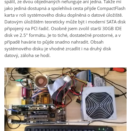
spálil, ze dvou objednaných nefunguje ani jedna. Takže mi
jako jediná dostupná a spolehlivá cesta přijde CompactFlash
karta v roli systémového disku doplněná o datové úložiště.
Datovým úložištěm teoreticky může být i moderní SATA disk
připojený na PCI řadič. Osobně jsem zvolil starší 30GB IDE
disk ve 2.5" formátu. Je to tiché, dostatečně prostorné, a v
případě havárie to půjde snadno nahradit. Obsah
systémového disku je vhodné zrcadlit i na druhý disk
datový, záloha se hodí.