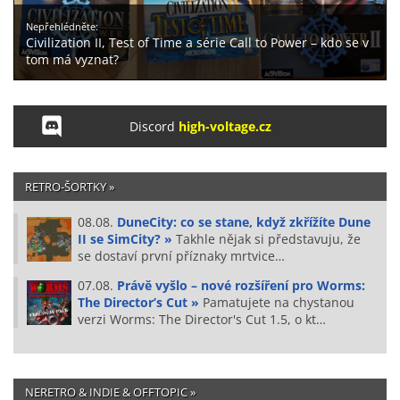
Nepřehlédněte:
Civilization II, Test of Time a série Call to Power – kdo se v
tom má vyznat?
Discord
high-voltage.cz
RETRO-ŠORTKY »
08.08.
DuneCity: co se stane, když zkřížíte Dune
II se SimCity? »
Takhle nějak si představuju, že
se dostaví první příznaky mrtvice…
07.08.
Právě vyšlo – nové rozšíření pro Worms:
The Director’s Cut »
Pamatujete na chystanou
verzi Worms: The Director's Cut 1.5, o kt…
NERETRO & INDIE & OFFTOPIC »