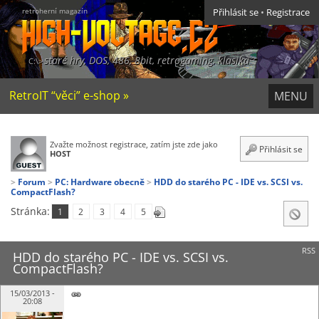
retroherní magazín
Přihlásit se
•
Registrace
staré hry, DOS, 486, 8bit, retrogaming, klasika
RetroIT “věci” e-shop »
MENU
Zvažte možnost registrace, zatím jste zde jako
Přihlásit se
HOST
Forum
PC: Hardware obecně
HDD do starého PC - IDE vs. SCSI vs.
CompactFlash?
Stránka:
1
2
3
4
5
RSS
HDD do starého PC - IDE vs. SCSI vs.
CompactFlash?
15/03/2013 -
20:08