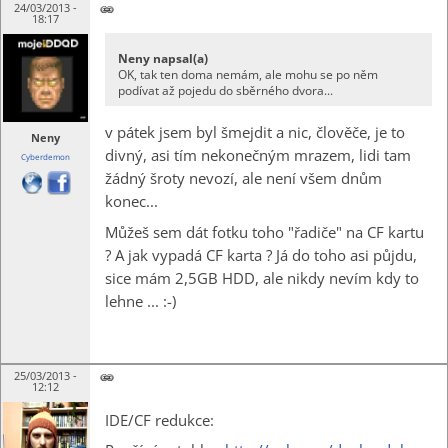
24/03/2013 -
18:17
Neny napsal(a)
OK, tak ten doma nemám, ale mohu se po něm
podívat až pojedu do sběrného dvora...
v pátek jsem byl šmejdit a nic, člověče, je to
Neny
divný, asi tím nekonečným mrazem, lidi tam
Cyberdemon
žádný šroty nevozí, ale není všem dnům
konec...
Můžeš sem dát fotku toho "řadiče" na CF kartu
? A jak vypadá CF karta ? Já do toho asi půjdu,
sice mám 2,5GB HDD, ale nikdy nevím kdy to
lehne ... :-)
25/03/2013 -
12:12
IDE/CF redukce: