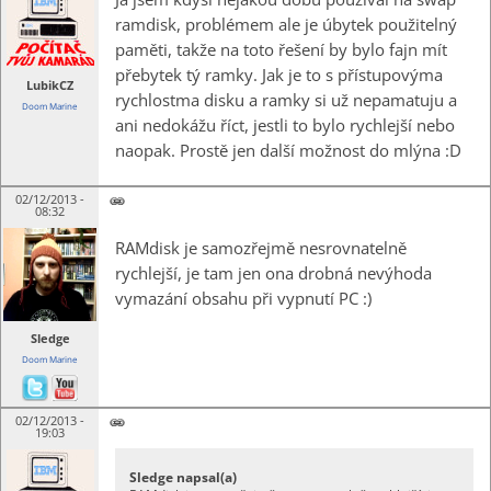
ramdisk, problémem ale je úbytek použitelný
paměti, takže na toto řešení by bylo fajn mít
přebytek tý ramky. Jak je to s přístupovýma
LubikCZ
rychlostma disku a ramky si už nepamatuju a
Doom Marine
ani nedokážu říct, jestli to bylo rychlejší nebo
naopak. Prostě jen další možnost do mlýna :D
02/12/2013 -
08:32
RAMdisk je samozřejmě nesrovnatelně
rychlejší, je tam jen ona drobná nevýhoda
vymazání obsahu při vypnutí PC :)
Sledge
Doom Marine
02/12/2013 -
19:03
Sledge napsal(a)