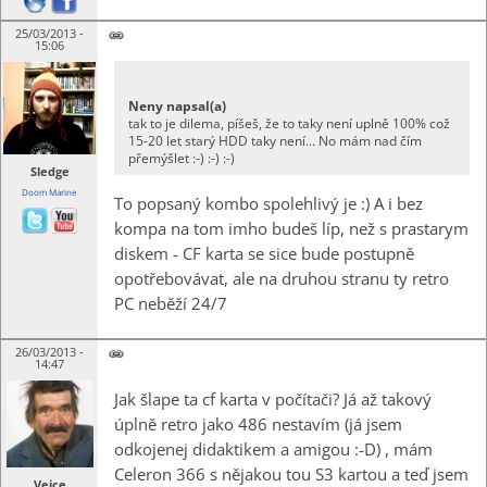
25/03/2013 -
15:06
Neny napsal(a)
tak to je dilema, píšeš, že to taky není uplně 100% což
15-20 let starý HDD taky není... No mám nad čím
přemýšlet :-) :-) :-)
Sledge
Doom Marine
To popsaný kombo spolehlivý je :) A i bez
kompa na tom imho budeš líp, než s prastarym
diskem - CF karta se sice bude postupně
opotřebovávat, ale na druhou stranu ty retro
PC neběží 24/7
26/03/2013 -
14:47
Jak šlape ta cf karta v počítači? Já až takový
úplně retro jako 486 nestavím (já jsem
odkojenej didaktikem a amigou :-D) , mám
Celeron 366 s nějakou tou S3 kartou a teď jsem
Vejce