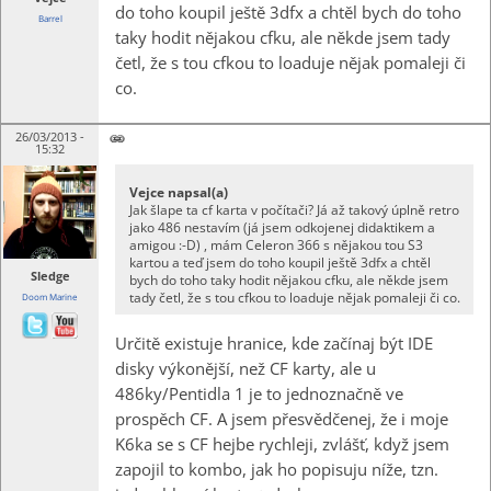
do toho koupil ještě 3dfx a chtěl bych do toho
Barrel
taky hodit nějakou cfku, ale někde jsem tady
četl, že s tou cfkou to loaduje nějak pomaleji či
co.
26/03/2013 -
15:32
Vejce napsal(a)
Jak šlape ta cf karta v počítači? Já až takový úplně retro
jako 486 nestavím (já jsem odkojenej didaktikem a
amigou :-D) , mám Celeron 366 s nějakou tou S3
kartou a teď jsem do toho koupil ještě 3dfx a chtěl
Sledge
bych do toho taky hodit nějakou cfku, ale někde jsem
tady četl, že s tou cfkou to loaduje nějak pomaleji či co.
Doom Marine
Určitě existuje hranice, kde začínaj být IDE
disky výkonější, než CF karty, ale u
486ky/Pentidla 1 je to jednoznačně ve
prospěch CF. A jsem přesvědčenej, že i moje
K6ka se s CF hejbe rychleji, zvlášť, když jsem
zapojil to kombo, jak ho popisuju níže, tzn.