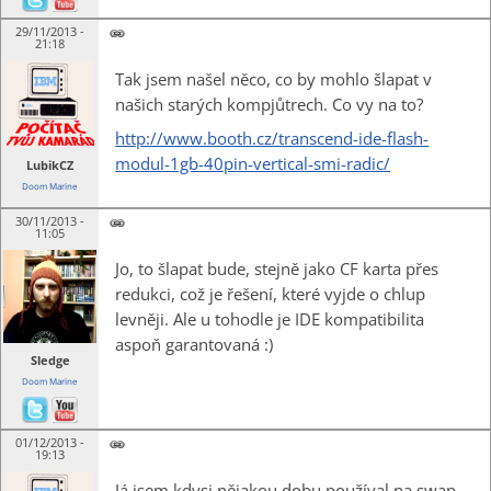
29/11/2013 -
21:18
Tak jsem našel něco, co by mohlo šlapat v
našich starých kompjůtrech. Co vy na to?
http://www.booth.cz/transcend-ide-flash-
modul-1gb-40pin-vertical-smi-radic/
LubikCZ
Doom Marine
30/11/2013 -
11:05
Jo, to šlapat bude, stejně jako CF karta přes
redukci, což je řešení, které vyjde o chlup
levněji. Ale u tohodle je IDE kompatibilita
aspoň garantovaná :)
Sledge
Doom Marine
01/12/2013 -
19:13
Já jsem kdysi nějakou dobu používal na swap