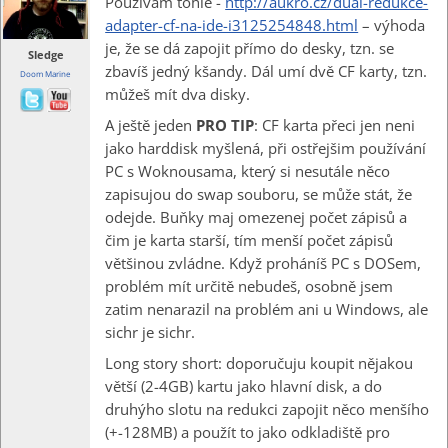
Používám tohle -
http://aukro.cz/dual-redukce-
adapter-cf-na-ide-i3125254848.html
– výhoda
je, že se dá zapojit přímo do desky, tzn. se
Sledge
zbavíš jedný kšandy. Dál umí dvě CF karty, tzn.
Doom Marine
můžeš mít dva disky.
A ještě jeden
PRO TIP
: CF karta přeci jen neni
jako harddisk myšlená, při ostřejšim používání
PC s Woknousama, který si nesutále něco
zapisujou do swap souboru, se může stát, že
odejde. Buňky maj omezenej počet zápisů a
čim je karta starší, tím menší počet zápisů
většinou zvládne.
Když proháníš PC s DOSem,
problém mít určitě nebudeš, osobně jsem
zatim nenarazil na problém ani u Windows, ale
sichr je sichr.
Long story short: doporučuju koupit nějakou
větší (2-4GB) kartu jako hlavní disk, a do
druhýho slotu na redukci zapojit něco menšího
(+-128MB) a použít to jako odkladiště pro