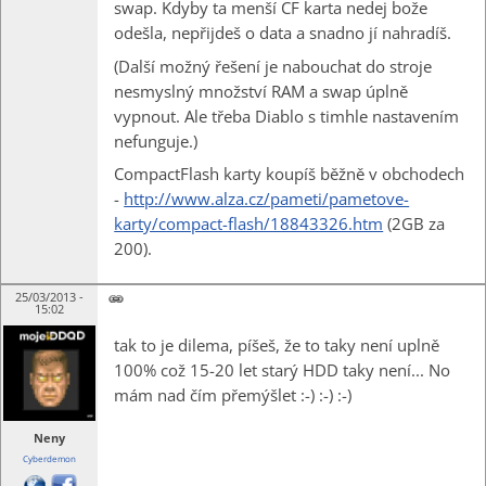
swap. Kdyby ta menší CF karta nedej bože
odešla, nepřijdeš o data a snadno jí nahradíš.
(Další možný řešení je nabouchat do stroje
nesmyslný množství RAM a swap úplně
vypnout. Ale třeba Diablo s timhle nastavením
nefunguje.)
CompactFlash karty koupíš běžně v obchodech
-
http://www.alza.cz/pameti/pametove-
karty/compact-flash/18843326.htm
(2GB za
200).
25/03/2013 -
15:02
tak to je dilema, píšeš, že to taky není uplně
100% což 15-20 let starý HDD taky není... No
mám nad čím přemýšlet :-) :-) :-)
Neny
Cyberdemon