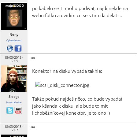
po kabelu se Ti mohu podívat, najdi někde na
webu fotku a uvidím co se s tím dá dělat ...
Neny
Cyberdemon
18/03/2013 -
12:05
Konektor na disku vypadá takhle:
Sledge
Takže pokud najdeš něco, co bude vypadat
Doom Marine
jako kšanda k disku, ale bude to mít
lichoběžníkovej konektor, je to ono :)
18/03/2013 -
12:07