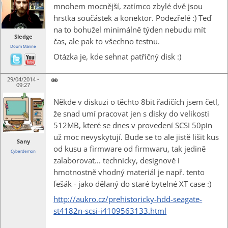
mnohem mocnější, zatímco zbylé dvě jsou
hrstka součástek a konektor. Podezřelé :) Teď
na to bohužel minimálně týden nebudu mít
Sledge
čas, ale pak to všechno testnu.
Doom Marine
Otázka je, kde sehnat patřičný disk :)
29/04/2014 -
09:27
Někde v diskuzi o těchto 8bit řadičích jsem četl,
že snad umí pracovat jen s disky do velikosti
512MB, které se dnes v provedení SCSI 50pin
už moc nevyskytují. Bude se to ale jistě lišit kus
Sany
od kusu a firmware od firmwaru, tak jedině
Cyberdemon
zalaborovat... technicky, designově i
hmotnostně vhodný materiál je např. tento
fešák - jako dělaný do staré bytelné XT case :)
http://aukro.cz/prehistoricky-hdd-seagate-
st4182n-scsi-i4109563133.html