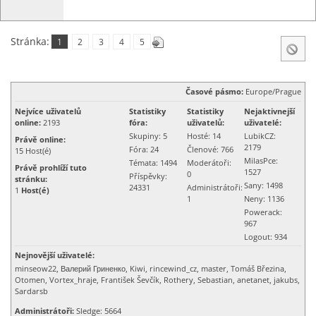
Stránka:
1
2
3
4
5
Časové pásmo:
Europe/Prague
Nejvíce uživatelů
Statistiky
Statistiky
Nejaktivnejší
online:
2193
fóra:
uživatelů:
uživatelé:
Skupiny: 5
Hosté: 14
LubikCZ:
Právě online:
2179
Fóra: 24
Členové: 766
15
Host(é)
MilasPce:
Témata: 1494
Moderátoři:
Právě prohlíží tuto
1527
0
Příspěvky:
stránku:
Sany: 1498
24331
Administrátoři:
1
Host(é)
1
Neny
: 1136
Powerack
:
967
Logout
: 934
Nejnovější uživatelé:
minseow22, Валерий Гриненко, Kiwi, rincewind_cz, master, Tomáš Březina,
Otomen, Vortex_hraje, František Ševčík, Rothery, Sebastian, anetanet, jakubs,
Sardarsb
Administrátoři:
Sledge: 5664