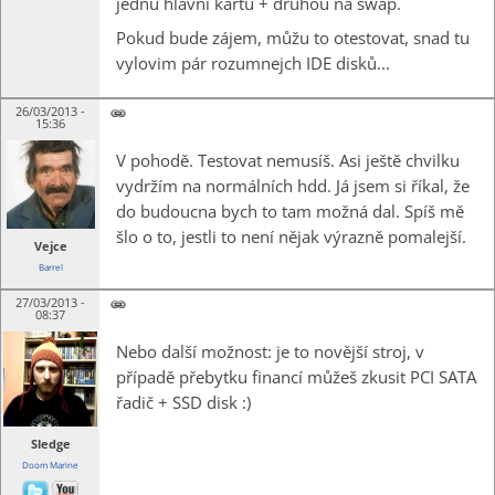
jednu hlavní kartu + druhou na swap.
Pokud bude zájem, můžu to otestovat, snad tu
vylovim pár rozumnejch IDE disků...
26/03/2013 -
15:36
V pohodě. Testovat nemusíš. Asi ještě chvilku
vydržím na normálních hdd. Já jsem si říkal, že
do budoucna bych to tam možná dal. Spíš mě
šlo o to, jestli to není nějak výrazně pomalejší.
Vejce
Barrel
27/03/2013 -
08:37
Nebo další možnost: je to novější stroj, v
případě přebytku financí můžeš zkusit PCI SATA
řadič + SSD disk :)
Sledge
Doom Marine