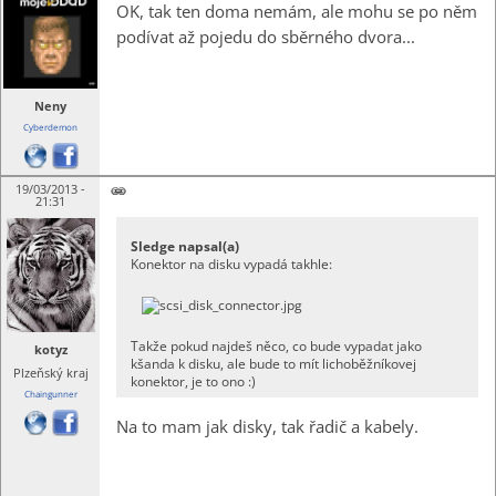
OK, tak ten doma nemám, ale mohu se po něm
podívat až pojedu do sběrného dvora...
Neny
Cyberdemon
19/03/2013 -
21:31
Sledge napsal(a)
Konektor na disku vypadá takhle:
Takže pokud najdeš něco, co bude vypadat jako
kotyz
kšanda k disku, ale bude to mít lichoběžníkovej
Plzeňský kraj
konektor, je to ono :)
Chaingunner
Na to mam jak disky, tak řadič a kabely.