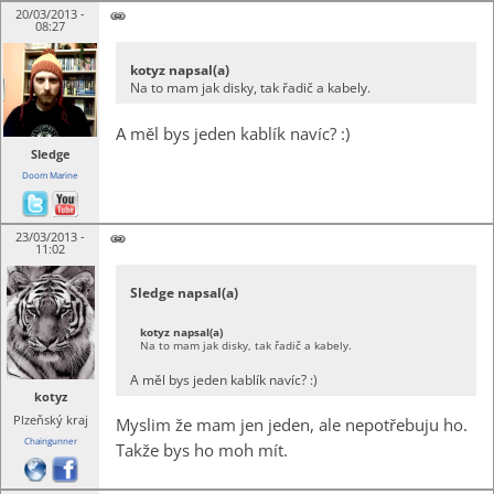
20/03/2013 -
08:27
kotyz napsal(a)
Na to mam jak disky, tak řadič a kabely.
A měl bys jeden kablík navíc? :)
Sledge
Doom Marine
23/03/2013 -
11:02
Sledge napsal(a)
kotyz napsal(a)
Na to mam jak disky, tak řadič a kabely.
A měl bys jeden kablík navíc? :)
kotyz
Plzeňský kraj
Myslim že mam jen jeden, ale nepotřebuju ho.
Chaingunner
Takže bys ho moh mít.