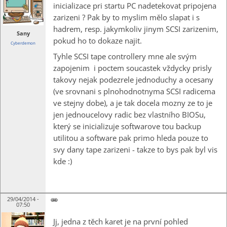
inicializace pri startu PC nadetekovat pripojena
zarizeni ? Pak by to myslim mělo slapat i s
hadrem, resp. jakymkoliv jinym SCSI zarizenim,
Sany
pokud ho to dokaze najit.
Cyberdemon
Tyhle SCSI tape controllery mne ale svým
zapojenim i poctem soucastek vždycky prisly
takovy nejak podezrele jednoduchy a ocesany
(ve srovnani s plnohodnotnyma SCSI radicema
ve stejny dobe), a je tak docela mozny ze to je
jen jednoucelovy radic bez vlastního BIOSu,
který se inicializuje softwarove tou backup
utilitou a software pak primo hleda pouze to
svy dany tape zarizeni - takze to bys pak byl vis
kde :)
29/04/2014 -
07:50
Jj, jedna z těch karet je na první pohled