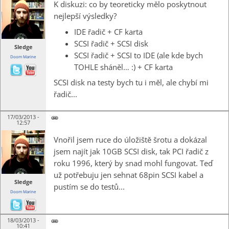
K diskuzi: co by teoreticky mělo poskytnout
nejlepší výsledky?
IDE řadič + CF karta
SCSI řadič + SCSI disk
Sledge
SCSI řadič + SCSI to IDE (ale kde bych
Doom Marine
TOHLE sháněl… :) + CF
karta
SCSI disk na testy bych tu i měl, ale chybí mi
řadič...
17/03/2013 -
12:57
Vnořil jsem ruce do úložiště šrotu a dokázal
jsem najít jak 10GB SCSI disk, tak PCI řadič z
roku 1996, který by snad mohl fungovat. Teď
už potřebuju jen sehnat 68pin SCSI kabel a
Sledge
pustím se do testů...
Doom Marine
18/03/2013 -
10:41