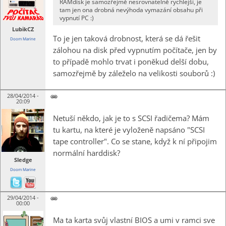
RAMdisk je samozřejmě nesrovnatelně rychlejší, je
tam jen ona drobná nevýhoda vymazání obsahu při
vypnutí PC :)
LubikCZ
To je jen taková drobnost, která se dá řešit
Doom Marine
zálohou na disk před vypnutím počítače, jen by
to případě mohlo trvat i poněkud delší dobu,
samozřejmě by záleželo na velikosti souborů :)
28/04/2014 -
20:09
Netuší někdo, jak je to s SCSI řadičema? Mám
tu kartu, na které je vyloženě napsáno "SCSI
tape controller". Co se stane, když k ní připojim
normální harddisk?
Sledge
Doom Marine
29/04/2014 -
00:00
Ma ta karta svůj vlastní BIOS a umi v ramci sve