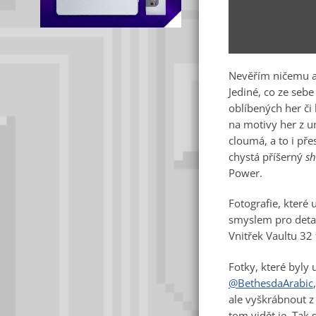
Nevěřím ničemu a 
Jediné, co ze sebe
oblíbených her či
na motivy her z u
cloumá, a to i př
chystá příšerný
sh
Power.
Fotografie, které 
smyslem pro detail
Vnitřek Vaultu 32
Fotky, které byly
@BethesdaArabic
ale vyškrábnout z 
tom vidět je. Tak s