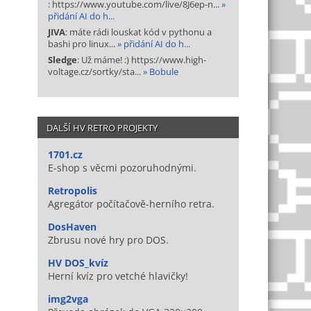
: https://www.youtube.com/live/8J6ep-n...
»
přidání AI do h...
JIVA
: máte rádi louskat kód v pythonu a
bashi pro linux...
» přidání AI do h...
Sledge
: Už máme! :) https://www.high-
voltage.cz/sortky/sta...
» Bobule
DALŠÍ HV RETRO PROJEKTY
1701.cz
E-shop s věcmi pozoruhodnými.
Retropolis
Agregátor počítačově-herního retra.
DosHaven
Zbrusu nové hry pro DOS.
HV DOS_kvíz
Herní kvíz pro vetché hlavičky!
img2vga