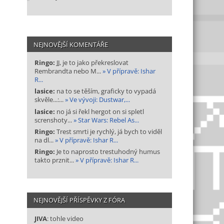
NEJNOVĚJŠÍ KOMENTÁŘE
Ringo:
JJ, je to jako překreslovat
Rembrandta nebo M...
» V přípravě: Ishar
R...
lasice:
na to se těším, graficky to vypadá
skvěle...:...
» Ve vývoji: Dustwar,...
lasice:
no já si řekl hergot on si spletl
screnshoty...
» Star Wars: Rebel As...
Ringo:
Trest smrti je rychlý, já bych to viděl
na dl...
» V přípravě: Ishar R...
Ringo:
Je to naprosto trestuhodný humus
takto prznit...
» V přípravě: Ishar R...
NEJNOVĚJŠÍ PŘÍSPĚVKY Z FÓRA
JIVA
: tohle video