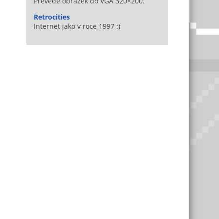
Převede obrázek do VGA 320×200.
Retrocities
Internet jako v roce 1997 :)