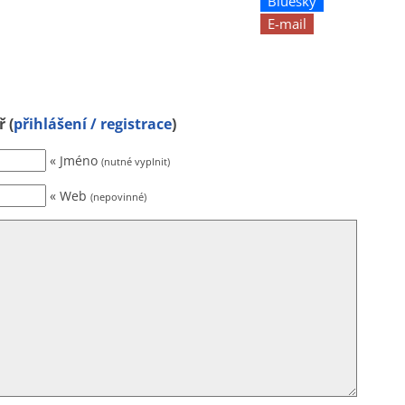
Bluesky
E-mail
 (
přihlášení / registrace
)
« Jméno
(nutné vyplnit)
« Web
(nepovinné)