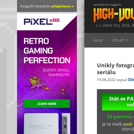
retroherní magazín
Podpořit finančním
příspěvkem »
staré hry, DOS, 
úvod
obsah
Unikly fotogr
seriálu
Sl
19.08.2022 sepsal
Stát se 
vo
22 patronů
Je to malé
pade
vzpruh