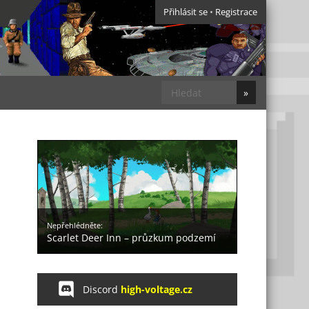
Přihlásit se
•
Registrace
Nepřehlédněte:
Scarlet Deer Inn – průzkum podzemí
Discord
high-voltage.cz