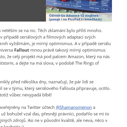
Odroid-Go Advance V2 stojánek
(pasuje i na PicoPad s rámečkem)
netěším se na nic. Těch zklamání bylo příliš mnoho.
 v případě seriálových a filmových adaptací svých
 knih vyždímám, je mírný optimismus. A v případě seriálu
niversa
Fallout
mnou právě takový mírný optimismus
esto, že celý projekt má pod palcem Amazon, který na nás
itstorm
, a dejte na má slova, v podobě The Rings of
unikly před několika dny, naznačují, že pár lidí se
 se v týmu, který seriálového Fallouta připravuje, ocitlo.
 totiž vůbec nevypadá blbě!
 uveřejněny na Twitter účtech
@Shamanomenon
a
, už bohužel vzal ďas, přesněji právníci, podařilo se mi to
jiných zdrojů. Asi ne v původní kvalitě, ale neva, něco v
e kochejte ;)