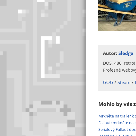
Autor:
Sledge
DOS, 486, retro!
Profesně webový
GOG
Steam
Mohlo by vás z
Mrkněte na trailer k 
Fallout: mrkněte na 
Seriálový Fallout dora