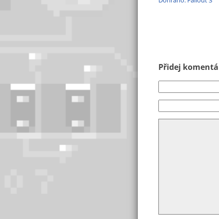
Dohráno: Fallout 3
Přidej komentář