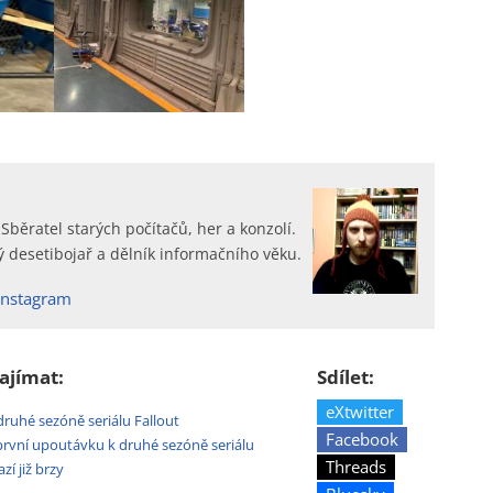
 Sběratel starých počítačů, her a konzolí.
 desetibojař a dělník informačního věku.
Instagram
ajímat:
Sdílet:
eXtwitter
druhé sezóně seriálu Fallout
Facebook
první upoutávku k druhé sezóně seriálu
Threads
zí již brzy