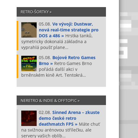
RETRO-ŠORTKY »
05.08.
Ve vývoji: Dustwar,
nová real-time strategie pro
DOS a 486 »
Hrstka tanků,
symetricky dokonalá základna a
vyprahlá poušť plane…
05.08.
Bojové Retro Games
Brno »
Retro Games Brno
pořádá další akci v
brněnském kině Art. Tentokrá…
NERETRO & INDIE & OFFTOPIC »
02.08.
Sinned Arena – zkuste
demo české retro
deathmatch FPS »
Máte chuť
na svižnou arénovou střílečku, ale
servery vašich oblíb…