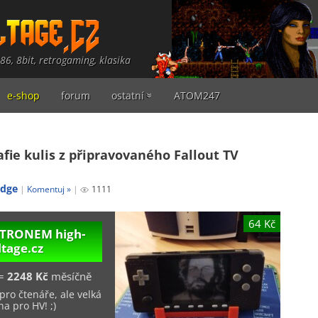
486, 8bit, retrogaming, klasika
e-shop
forum
ostatní
ATOM247
afie kulis z připravovaného Fallout TV
edge
Komentuj »
1111
64 Kč
PATRONEM
high-
ltage.cz
=
2248 Kč
měsíčně
pro čtenáře, ale velká
a pro HV! ;)