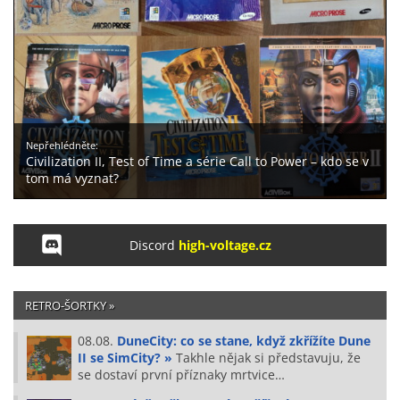
Nepřehlédněte:
Civilization II, Test of Time a série Call to Power – kdo se v
tom má vyznat?
Discord
high-voltage.cz
RETRO-ŠORTKY »
08.08.
DuneCity: co se stane, když zkřížíte Dune
II se SimCity? »
Takhle nějak si představuju, že
se dostaví první příznaky mrtvice…