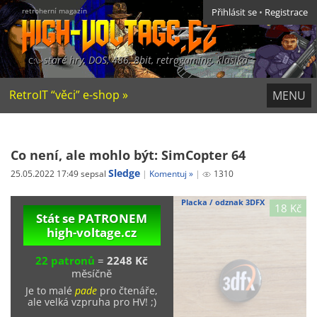
retroherní magazín
Přihlásit se
•
Registrace
staré hry, DOS, 486, 8bit, retrogaming, klasika
RetroIT “věci” e-shop »
MENU
Co není, ale mohlo být: SimCopter 64
Sledge
25.05.2022 17:49 sepsal
Komentuj »
1310
Placka / odznak 3DFX
18 Kč
Stát se PATRONEM
high-voltage.cz
22 patronů
=
2248 Kč
měsíčně
Je to malé
pade
pro čtenáře,
ale velká vzpruha pro HV! ;)