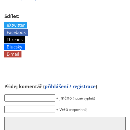
Sdílet:
eXtwitter
Facebook
Threads
Bluesky
E-mail
Přidej komentář (
přihlášení / registrace
)
« Jméno
(nutné vyplnit)
« Web
(nepovinné)