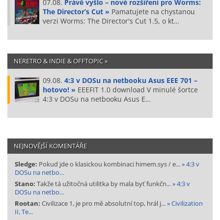
07.08.
Právě vyšlo – nové rozšíření pro Worms:
The Director’s Cut »
Pamatujete na chystanou
verzi Worms: The Director's Cut 1.5, o kt…
NERETRO & INDIE & OFFTOPIC »
09.08.
4:3 v DOSu na netbooku Asus EEE 701 –
hotovo! »
EEEFIT 1.0 download V minulé šortce
4:3 v DOSu na netbooku Asus E…
NEJNOVĚJŠÍ KOMENTÁŘE
Sledge:
Pokud jde o klasickou kombinaci himem.sys / e...
» 4:3 v
DOSu na netbo...
Stano:
Takže tá užitočná utilitka by mala byť funkčn...
» 4:3 v
DOSu na netbo...
Rootan:
Civilizace 1, je pro mě absolutní top, hrál j...
» Civilization
II, Te...