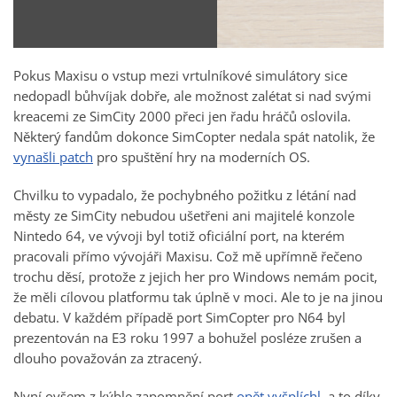
Pokus Maxisu o vstup mezi vrtulníkové simulátory sice
nedopadl bůhvíjak dobře, ale možnost zalétat si nad svými
kreacemi ze SimCity 2000 přeci jen řadu hráčů oslovila.
Některý fandům dokonce SimCopter nedala spát natolik, že
vynašli patch
pro spuštění hry na moderních OS.
Chvilku to vypadalo, že pochybného požitku z létání nad
městy ze SimCity nebudou ušetřeni ani majitelé konzole
Nintedo 64, ve vývoji byl totiž oficiální port, na kterém
pracovali přímo vývojáři Maxisu. Což mě upřímně řečeno
trochu děsí, protože z jejich her pro Windows nemám pocit,
že měli cílovou platformu tak úplně v moci. Ale to je na jinou
debatu. V každém případě port SimCopter pro N64 byl
prezentován na E3 roku 1997 a bohužel posléze zrušen a
dlouho považován za ztracený.
Nyní ovšem z kýble zapomnění port
opět vyšplíchl
, a to díky