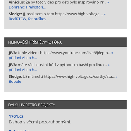
Vinicius:
Že by toto video pro děti bylo inspirováno Pr...
»
Dohráno: Prehistori...
Sledge:
Jj, psal jsem o tom https://www.high-voltage....
»
RealRTCW, fanouškov...
NEJNOVĚJŠÍ PŘÍSPĚVKY Z FÓRA
JIVA
: tohle video : https://www.youtube.com/live/8J6ep-n...
»
přidání AI do h...
JIVA
: máte rádi louskat kód v pythonu a bashi pro linux...
»
přidání AI do h...
Sledge
: Už máme! :) https://www.high-voltage.cz/sortky/sta...
»
Bobule
DALŠÍ HV RETRO PROJEKTY
1701.cz
E-shop s věcmi pozoruhodnými.