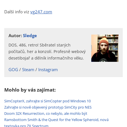
Další info viz
vg247.com
Autor:
Sledge
DOS, 486, retro! Sběratel starých
počítačů, her a konzolí. Profesně webový
desetibojař a dělník informačního věku.
GOG
Steam
Instagram
Mohlo by vás zajímat:
SimCopterX, zahrajte si SimCopter pod Windows 10
Zahrajte si nově objevený prototyp SimCity pro NES
Doom 32X Resurrection, co nebylo, ale mohlo být
Ramsbottom Smith & the Quest for the Yellow Spheroid, nová
textovka pro ZX Spectrum