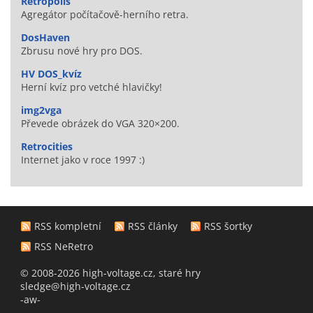
Retropolis
Agregátor počítačově-herního retra.
DosHaven
Zbrusu nové hry pro DOS.
HV DOS_kvíz
Herní kvíz pro vetché hlavičky!
img2vga
Převede obrázek do VGA 320×200.
Retrocities
Internet jako v roce 1997 :)
RSS kompletní
RSS články
RSS šortky
RSS NeRetro
© 2008-2026 high-voltage.cz, staré hry
sledge@high-voltage.cz
-aw-