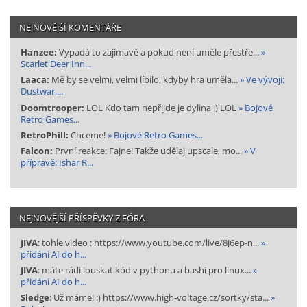
NEJNOVĚJŠÍ KOMENTÁŘE
Hanzee:
Vypadá to zajímavě a pokud není uměle přestře...
»
Scarlet Deer Inn...
Laaca:
Mě by se velmi, velmi líbilo, kdyby hra uměla...
» Ve vývoji:
Dustwar,...
Doomtrooper:
LOL Kdo tam nepřijde je dylina :) LOL
» Bojové
Retro Games...
RetroPhill:
Chceme!
» Bojové Retro Games...
Falcon:
První reakce: Fajne! Takže udělaj upscale, mo...
» V
přípravě: Ishar R...
NEJNOVĚJŠÍ PŘÍSPĚVKY Z FÓRA
JIVA
: tohle video : https://www.youtube.com/live/8J6ep-n...
»
přidání AI do h...
JIVA
: máte rádi louskat kód v pythonu a bashi pro linux...
»
přidání AI do h...
Sledge
: Už máme! :) https://www.high-voltage.cz/sortky/sta...
»