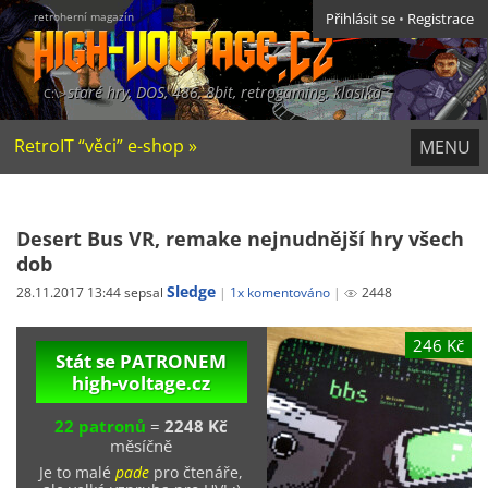
retroherní magazín
Přihlásit se
•
Registrace
staré hry, DOS, 486, 8bit, retrogaming, klasika
RetroIT “věci” e-shop »
MENU
Desert Bus VR, remake nejnudnější hry všech
dob
Sledge
28.11.2017 13:44 sepsal
1x komentováno
2448
246 Kč
Stát se PATRONEM
high-voltage.cz
22 patronů
=
2248 Kč
měsíčně
Je to malé
pade
pro čtenáře,