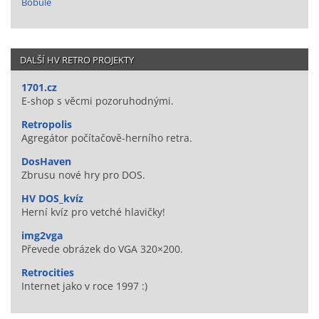
Bobule
DALŠÍ HV RETRO PROJEKTY
1701.cz
E-shop s věcmi pozoruhodnými.
Retropolis
Agregátor počítačově-herního retra.
DosHaven
Zbrusu nové hry pro DOS.
HV DOS_kvíz
Herní kvíz pro vetché hlavičky!
img2vga
Převede obrázek do VGA 320×200.
Retrocities
Internet jako v roce 1997 :)