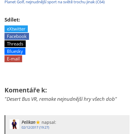
Planet Golf, nejnudnější sport na světě trochu jinak (C64)
Sdílet:
eXtwitter
Facebook
Threads
Bluesky
E-mail
Komentáře k:
"Desert Bus VR, remake nejnudnější hry všech dob"
Pelikan
napsal:
02/12/2017 (19:27)