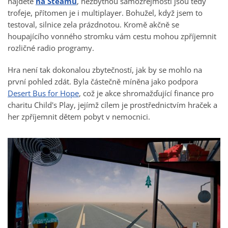
najdete
na Steamu
, nezbytnou samozřejmostí jsou tedy
trofeje, přítomen je i multiplayer. Bohužel, když jsem to
testoval, silnice zela prázdnotou. Kromě akčně se
houpajícího vonného stromku vám cestu mohou zpříjemnit
rozličné radio programy.
Hra není tak dokonalou zbytečností, jak by se mohlo na
první pohled zdát. Byla částečně míněna jako podpora
Desert Bus for Hope
, což je akce shromažďující finance pro
charitu Child's Play, jejímž cílem je prostřednictvím hraček a
her zpříjemnit dětem pobyt v nemocnici.