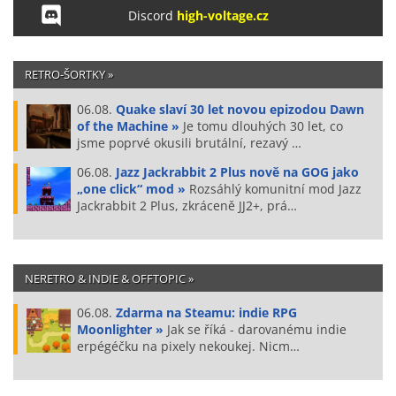
Discord
high-voltage.cz
RETRO-ŠORTKY »
06.08.
Quake slaví 30 let novou epizodou Dawn
of the Machine »
Je tomu dlouhých 30 let, co
jsme poprvé okusili brutální, rezavý …
06.08.
Jazz Jackrabbit 2 Plus nově na GOG jako
„one click“ mod »
Rozsáhlý komunitní mod Jazz
Jackrabbit 2 Plus, zkráceně JJ2+, prá…
NERETRO & INDIE & OFFTOPIC »
06.08.
Zdarma na Steamu: indie RPG
Moonlighter »
Jak se říká - darovanému indie
erpégéčku na pixely nekoukej. Nicm…