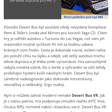
ale velká vzpruha pro HV! ;)
Retro podložka pod myš BBS
Původní Desert Bus byl součástí nikdy nevydané kompilace
Penn & Teller's Smoke and Mirrors
pro konzoli Sega CD. Cílem
hry je odřídit autobus z Tucsonu do Las Vegas, což vám při
maximální možné rychlosti 45 mil za hodinu zabere
krásných osm hodin. Cesta je dokonale rovná, ovšem nelze
jen položit cihlu na šipku a odejít, váš sešlý autobus trochu
táhne doprava a je třeba směr vyrovnávat. Hra samozřejmě
nebyla míněná vážně, šlo o žertík a vyhranění se vůči tehdy
probíhající hysterii kvůli násilným hrám. Desert Bus byl
záměrně nadesignován jako dokonale mírumilovný,
neurážlivý a neškodný. Ergo nudný.
Nyní si můžete zahrát moderní remake
Desert Bus VR
. Jak
je z názvu patrno, hra podporuje virtuální realitu (HTC Vive,
Oculus Rift), nicméně nabízí i klasickou verzi. Desert Bus VR