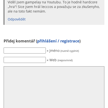
Viděl jsem gampelay na Youtubu. To je hodně hardcore
„hra“! Sice jsem hrál lecccos a považuju se za zkušenyho,
ale na toto fakt nemám.
Odpovědět
Přidej komentář (
přihlášení / registrace
)
« Jméno
(nutné vyplnit)
« Web
(nepovinné)