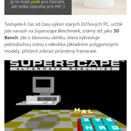
Je to malé
pade
pro čtenáře,
ale velká vzpruha pro HV! ;)
Testujete-li čas od času výkon starých DOSových PC, určitě
jste narazili na
Superscape Benchmark
, známý též jako
3D
Bench
. Jde o šikovnou utilitku, která vykresluje
jednoduchou scénu s několika základními polygonovými
modely, přičemž zobrazí průměrný framerate.