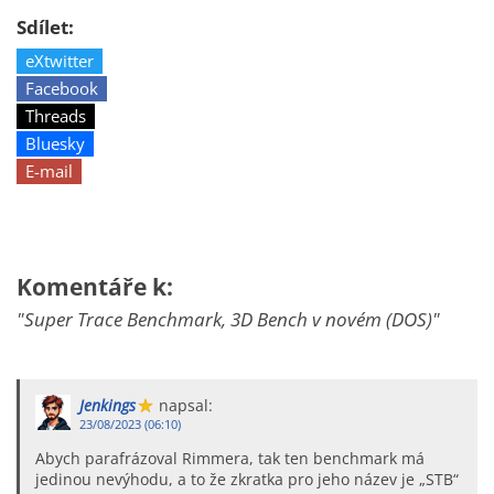
Sdílet:
eXtwitter
Facebook
Threads
Bluesky
E-mail
Komentáře k:
"Super Trace Benchmark, 3D Bench v novém (DOS)"
Jenkings
napsal:
23/08/2023 (06:10)
Abych parafrázoval Rimmera, tak ten benchmark má
jedinou nevýhodu, a to že zkratka pro jeho název je „STB“