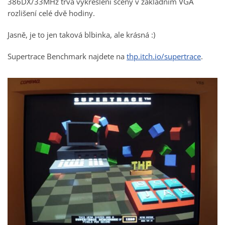
386DX/33MHz trvá vykreslení scény v základním VGA
rozlišení celé dvě hodiny.
Jasně, je to jen taková blbinka, ale krásná :)
Supertrace Benchmark najdete na
thp.itch.io/supertrace
.