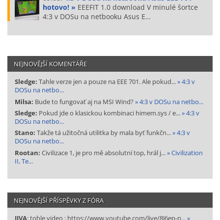
hotovo! »
EEEFIT 1.0 download V minulé šortce
4:3 v DOSu na netbooku Asus E…
NEJNOVĚJŠÍ KOMENTÁŘE
Sledge:
Tahle verze jen a pouze na EEE 701. Ale pokud...
» 4:3 v
DOSu na netbo...
Milsa:
Bude to fungovať aj na MSI Wind?
» 4:3 v DOSu na netbo...
Sledge:
Pokud jde o klasickou kombinaci himem.sys / e...
» 4:3 v
DOSu na netbo...
Stano:
Takže tá užitočná utilitka by mala byť funkčn...
» 4:3 v
DOSu na netbo...
Rootan:
Civilizace 1, je pro mě absolutní top, hrál j...
» Civilization
II, Te...
NEJNOVĚJŠÍ PŘÍSPĚVKY Z FÓRA
JIVA
: tohle video : https://www.youtube.com/live/8J6ep-n...
»