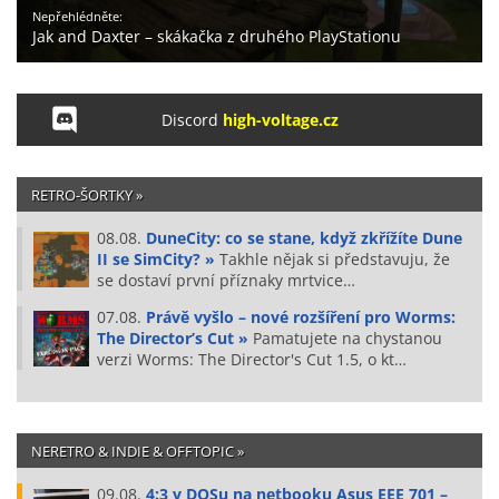
Nepřehlédněte:
Jak and Daxter – skákačka z druhého PlayStationu
Discord
high-voltage.cz
RETRO-ŠORTKY »
08.08.
DuneCity: co se stane, když zkřížíte Dune
II se SimCity? »
Takhle nějak si představuju, že
se dostaví první příznaky mrtvice…
07.08.
Právě vyšlo – nové rozšíření pro Worms:
The Director’s Cut »
Pamatujete na chystanou
verzi Worms: The Director's Cut 1.5, o kt…
NERETRO & INDIE & OFFTOPIC »
09.08.
4:3 v DOSu na netbooku Asus EEE 701 –