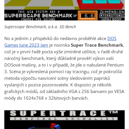
Superscape Benchmark, a.k.a. 3D Bench
No a jedním z příspěvků do nedávno proběhlé akce
DOS
Games June 2023 Jam
je novinka
Super Trace Benchmark
,
což je v první řadě pocta výše zmíněné utilitce, v řadě druhé
náročný benchmark, který důkladně prověří výkon vaší
DOSové mašiny, a to i v případě, že jde o nabušené Pentium
3. Scéna je vykreslená pomocí ray tracingu, což je pokročilá
metoda výpočtu nasvícení scény sledováním paprsků
vyslaných z pozice pozorovatele. K dispozici je několik
grafických módů, od základního VGA s 256 barvami po VESA
módy do 1024x768 v 32bitových barvách.