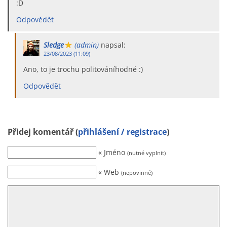
:D
Odpovědět
Sledge
(admin)
napsal:
23/08/2023 (11:09)
Ano, to je trochu politováníhodné :)
Odpovědět
Přidej komentář (
přihlášení / registrace
)
« Jméno
(nutné vyplnit)
« Web
(nepovinné)