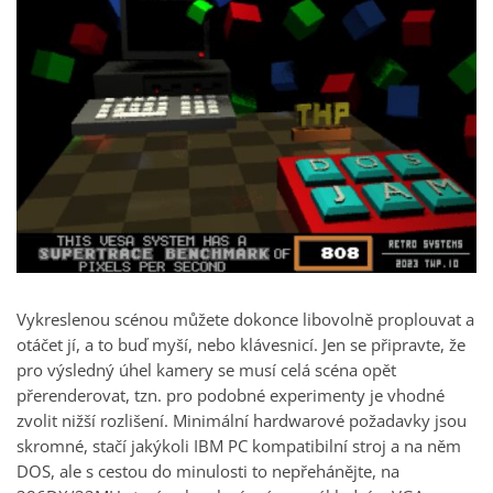
Vykreslenou scénou můžete dokonce libovolně proplouvat a
otáčet jí, a to buď myší, nebo klávesnicí. Jen se připravte, že
pro výsledný úhel kamery se musí celá scéna opět
přerenderovat, tzn. pro podobné experimenty je vhodné
zvolit nižší rozlišení. Minimální hardwarové požadavky jsou
skromné, stačí jakýkoli IBM PC kompatibilní stroj a na něm
DOS, ale s cestou do minulosti to nepřehánějte, na