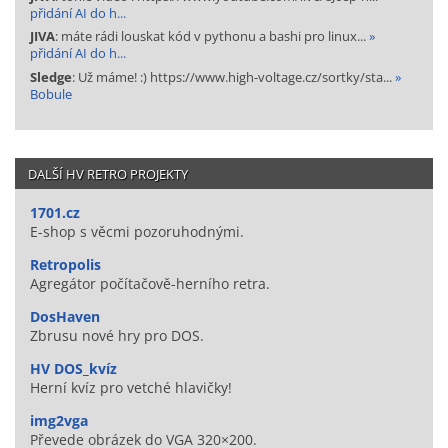
přidání AI do h...
JIVA
: máte rádi louskat kód v pythonu a bashi pro linux...
»
přidání AI do h...
Sledge
: Už máme! :) https://www.high-voltage.cz/sortky/sta...
»
Bobule
DALŠÍ HV RETRO PROJEKTY
1701.cz
E-shop s věcmi pozoruhodnými.
Retropolis
Agregátor počítačově-herního retra.
DosHaven
Zbrusu nové hry pro DOS.
HV DOS_kvíz
Herní kvíz pro vetché hlavičky!
img2vga
Převede obrázek do VGA 320×200.