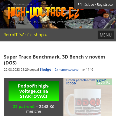
retroherní magazín
Přihlásit se
•
Registrace
staré hry, DOS, 486, 8bit, retrogaming, klasika
RetroIT “věci” e-shop »
MENU
Super Trace Benchmark, 3D Bench v novém
(DOS)
Sledge
22.08.2023 21:29 sepsal
2x komentováno
1146
Hrnek porcelán "Svatý grál"
286 Kč
IDDQD
Podpořit high-
voltage.cz na
STARTOVAČI
22 patronů
=
2248 Kč
měsíčně