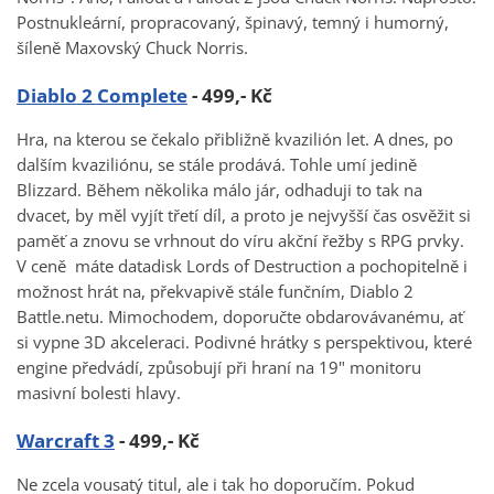
Postnukleární, propracovaný, špinavý, temný i humorný,
šíleně Maxovský Chuck Norris.
Diablo 2 Complete
- 499,- Kč
Hra, na kterou se čekalo přibližně kvazilión let. A dnes, po
dalším kvaziliónu, se stále prodává. Tohle umí jedině
Blizzard. Během několika málo jár, odhaduji to tak na
dvacet, by měl vyjít třetí díl, a proto je nejvyšší čas osvěžit si
paměť a znovu se vrhnout do víru akční řežby s RPG prvky.
V ceně máte datadisk Lords of Destruction a pochopitelně i
možnost hrát na, překvapivě stále funčním, Diablo 2
Battle.netu. Mimochodem, doporučte obdarovávanému, ať
si vypne 3D akceleraci. Podivné hrátky s perspektivou, které
engine předvádí, způsobují při hraní na 19" monitoru
masivní bolesti hlavy.
Warcraft 3
- 499,- Kč
Ne zcela vousatý titul, ale i tak ho doporučím. Pokud