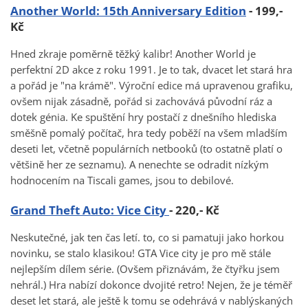
Another World: 15th Anniversary Edition
- 199,-
Kč
Hned zkraje poměrně těžký kalibr! Another World je
perfektní 2D akce z roku 1991. Je to tak, dvacet let stará hra
a pořád je "na krámě". Výroční edice má upravenou grafiku,
ovšem nijak zásadně, pořád si zachovává původní ráz a
dotek génia. Ke spuštění hry postačí z dnešního hlediska
směšně pomalý počítač, hra tedy poběží na všem mladším
deseti let, včetně populárních netbooků (to ostatně platí o
většině her ze seznamu). A nenechte se odradit nízkým
hodnocením na Tiscali games, jsou to debilové.
Grand Theft Auto: Vice City
- 220,- Kč
Neskutečné, jak ten čas letí. to, co si pamatuji jako horkou
novinku, se stalo klasikou! GTA Vice city je pro mě stále
nejlepším dílem série. (Ovšem přiznávám, že čtyřku jsem
nehrál.) Hra nabízí dokonce dvojité retro! Nejen, že je téměř
deset let stará, ale ještě k tomu se odehrává v nablýskaných