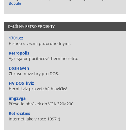
Bobule
DALŠÍ HV RETRO PROJEKTY
1701.cz
E-shop s věcmi pozoruhodnými.
Retropolis
Agregátor počítačově-herního retra.
DosHaven
Zbrusu nové hry pro DOS.
HV DOS_kvíz
Herní kvíz pro vetché hlavičky!
img2vga
Převede obrázek do VGA 320×200.
Retrocities
Internet jako v roce 1997 :)