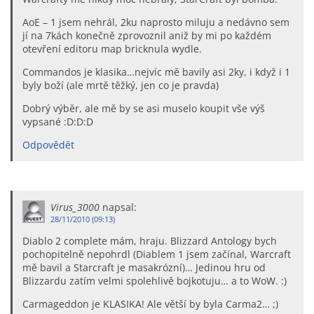
AoE – 1 jsem nehrál, 2ku naprosto miluju a nedávno sem
jí na 7kách konečně zprovoznil aniž by mi po každém
otevření editoru map bricknula wydle.
Commandos je klasika…nejvíc mě bavily asi 2ky, i když i 1
byly boží (ale mrtě těžký, jen co je pravda)
Dobrý výběr, ale mě by se asi muselo koupit vše výš
vypsané :D:D:D
Odpovědět
Virus_3000
napsal:
28/11/2010 (09:13)
Diablo 2 complete mám, hraju. Blizzard Antology bych
pochopitelně nepohrdl (Diablem 1 jsem začínal, Warcraft
mě bavil a Starcraft je masakrózní)… Jedinou hru od
Blizzardu zatím velmi spolehlivě bojkotuju… a to WoW. :)
Carmageddon je KLASIKA! Ale větší by byla Carma2… ;)