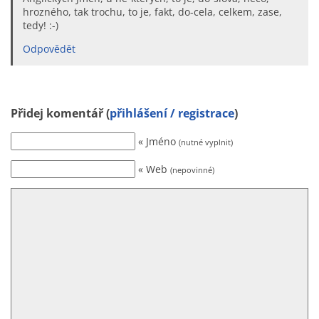
hrozného, tak trochu, to je, fakt, do-cela, celkem, zase,
tedy! :-)
Odpovědět
Přidej komentář (
přihlášení / registrace
)
« Jméno
(nutné vyplnit)
« Web
(nepovinné)