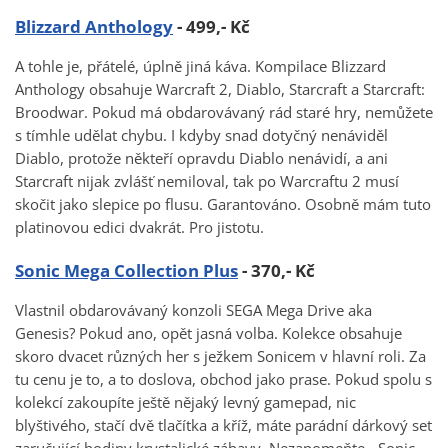
Blizzard Anthology
- 499,- Kč
A tohle je, přátelé, úplně jiná káva. Kompilace Blizzard
Anthology obsahuje Warcraft 2, Diablo, Starcraft a Starcraft:
Broodwar. Pokud má obdarovávaný rád staré hry, nemůžete
s tímhle udělat chybu. I kdyby snad dotyčný nenáviděl
Diablo, protože někteří opravdu Diablo nenávidí, a ani
Starcraft nijak zvlášť nemiloval, tak po Warcraftu 2 musí
skočit jako slepice po flusu. Garantováno. Osobně mám tuto
platinovou edici dvakrát. Pro jistotu.
Sonic Mega Collection Plus
- 370,- Kč
Vlastnil obdarovávaný konzoli SEGA Mega Drive aka
Genesis? Pokud ano, opět jasná volba. Kolekce obsahuje
skoro dvacet různých her s ježkem Sonicem v hlavní roli. Za
tu cenu je to, a to doslova, obchod jako prase. Pokud spolu s
kolekcí zakoupíte ještě nějaký levný gamepad, nic
blyštivého, stačí dvě tlačítka a kříž, máte parádní dárkový set