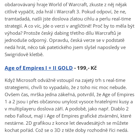
obdarovávaný hraje World of Warcraft, zkuste z něj nějak
citlivě vypáčit, zda hrál i Warcraft 3. Pokud odpoví, že ne,
tramtadadá, našli jste doslova zlatou cihlu a perlu real-time
strategií. A co víc, jde o verzi v angličtině! Proč by to měla být
výhoda? Protože český dabing třetího dílu Warcraftů je
jednoduše odporný. Opravdu, česká verze se v podstatě
nedá hrát, něco tak patetického jsem slyšel naposledy ve
Swigridově kletbě.
Age of Empires I + II GOLD
- 199,- Kč
Když Microsoft odvážně vstoupil na zajetý trh s real-time
strategiemi, chvíli to vypadalo, že z toho nic moc nebude.
Ovšem čas, mrška jedna zákeřná, potvrdil, že Age of Empires
1 a 2 jsou i přes občasnou unylost vysoce hratelnými kusy a
v multiplayeru doslova září. A podobě, jako např. Diablo 2
nebo Fallout, mají i Age of Empires grafické ztvárnění, které
nestárne. 2D grafikou z konce let devadesátých se můžete
kochat pořád. Což se o 3D z téže doby rozhodně říci nedá.