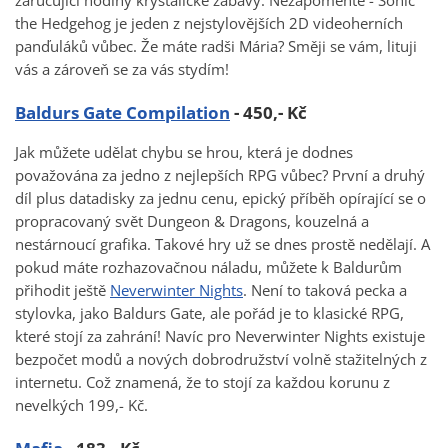
zaručující hodiny krystalické zábavy. Nezapomeňte - Sonic
the Hedgehog je jeden z nejstylovějších 2D videoherních
panďuláků vůbec. Že máte radši Mária? Směji se vám, lituji
vás a zároveň se za vás stydím!
Baldurs Gate Compilation
- 450,- Kč
Jak můžete udělat chybu se hrou, která je dodnes
považována za jedno z nejlepších RPG vůbec? První a druhý
díl plus datadisky za jednu cenu, epický příběh opírající se o
propracovaný svět Dungeon & Dragons, kouzelná a
nestárnoucí grafika. Takové hry už se dnes prostě nedělají. A
pokud máte rozhazovačnou náladu, můžete k Baldurům
přihodit ještě
Neverwinter Nights
. Není to taková pecka a
stylovka, jako Baldurs Gate, ale pořád je to klasické RPG,
které stojí za zahrání! Navíc pro Neverwinter Nights existuje
bezpočet modů a nových dobrodružství volně stažitelných z
internetu. Což znamená, že to stojí za každou korunu z
nevelkých 199,- Kč.