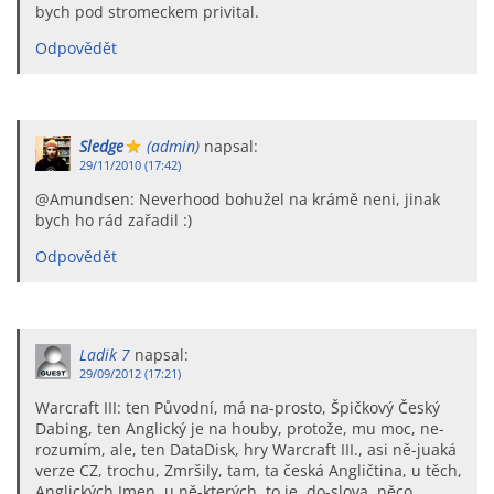
bych pod stromeckem privital.
Odpovědět
Sledge
(admin)
napsal:
29/11/2010 (17:42)
@Amundsen: Neverhood bohužel na krámě neni, jinak
bych ho rád zařadil :)
Odpovědět
Ladik 7
napsal:
29/09/2012 (17:21)
Warcraft III: ten Původní, má na-prosto, Špičkový Český
Dabing, ten Anglický je na houby, protože, mu moc, ne-
rozumím, ale, ten DataDisk, hry Warcraft III., asi ně-juaká
verze CZ, trochu, Zmršily, tam, ta česká Angličtina, u těch,
Anglických Jmen, u ně-kterých, to je, do-slova, něco,