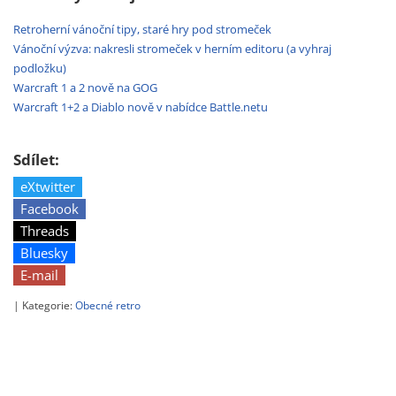
Retroherní vánoční tipy, staré hry pod stromeček
Vánoční výzva: nakresli stromeček v herním editoru (a vyhraj
podložku)
Warcraft 1 a 2 nově na GOG
Warcraft 1+2 a Diablo nově v nabídce Battle.netu
Sdílet:
eXtwitter
Facebook
Threads
Bluesky
E-mail
| Kategorie:
Obecné retro