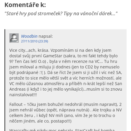
Komentáře k:
"Staré hry pod stromeček? Tipy na vánoční dárek…"
Woodbin
napsal:
27/11/2010 (23:39)
Vice city…ach, krása. Vzpomínám si na den kdy jsem
dostal svůj první GameStar (sakra, to mi fakt tehdy bylo
9? Ten čas letí O.o) , byla v něm recenze na VC… Tu hru
jsem miloval a miluju ji dodnes (jen to CD2 by nemuselo
být podrápané :'( ). Dá se říct že jsem si ji užil i víc než SA,
protože to sice mělo větší svět a víc herních možností, ale
VC mělo úžasnou atmosféru a příběh n-krát lepší než San
Andreas (i když i to jej mělo vynikající)…musím si to znovu
nainstalovat!!!
Fallout – 1čku jsem bohužel nedohrál (musím napravit), 2
jsem nehrál vůbec (opět, náprava nutná) . Ale trojku a NV
celkem žeru , i když NV míň (ano, vím že je to trochu o
něčem jiném, ale co, postapo!!!)
Warcrafty mě nikdy moc nebraly, StarCraft byl bomba.