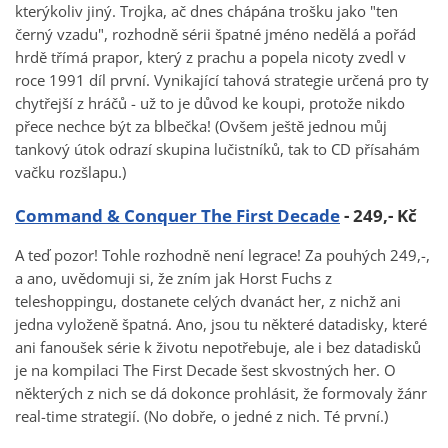
kterýkoliv jiný. Trojka, ač dnes chápána trošku jako "ten
černý vzadu", rozhodně sérii špatné jméno nedělá a pořád
hrdě třímá prapor, který z prachu a popela nicoty zvedl v
roce 1991 díl první. Vynikající tahová strategie určená pro ty
chytřejší z hráčů - už to je důvod ke koupi, protože nikdo
přece nechce být za blbečka! (Ovšem ještě jednou můj
tankový útok odrazí skupina lučistníků, tak to CD přísahám
vačku rozšlapu.)
Command & Conquer The First Decade
- 249,- Kč
A teď pozor! Tohle rozhodně není legrace! Za pouhých 249,-,
a ano, uvědomuji si, že zním jak Horst Fuchs z
teleshoppingu, dostanete celých dvanáct her, z nichž ani
jedna vyloženě špatná. Ano, jsou tu některé datadisky, které
ani fanoušek série k životu nepotřebuje, ale i bez datadisků
je na kompilaci The First Decade šest skvostných her. O
některých z nich se dá dokonce prohlásit, že formovaly žánr
real-time strategií. (No dobře, o jedné z nich. Té první.)