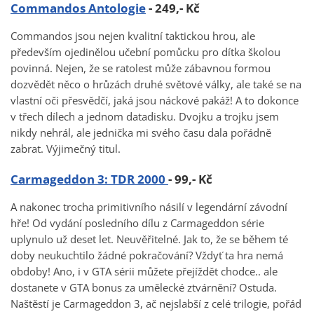
Commandos Antologie
- 249,- Kč
Commandos jsou nejen kvalitní taktickou hrou, ale
především ojedinělou učební pomůcku pro dítka školou
povinná. Nejen, že se ratolest může zábavnou formou
dozvědět něco o hrůzách druhé světové války, ale také se na
vlastní oči přesvědčí, jaká jsou náckové pakáž! A to dokonce
v třech dílech a jednom datadisku. Dvojku a trojku jsem
nikdy nehrál, ale jednička mi svého času dala pořádně
zabrat. Výjimečný titul.
Carmageddon 3: TDR 2000
- 99,- Kč
A nakonec trocha primitivního násilí v legendární závodní
hře! Od vydání posledního dílu z Carmageddon série
uplynulo už deset let. Neuvěřitelné. Jak to, že se během té
doby neukuchtilo žádné pokračování? Vždyť ta hra nemá
obdoby! Ano, i v GTA sérii můžete přejíždět chodce.. ale
dostanete v GTA bonus za umělecké ztvárnění? Ostuda.
Naštěstí je Carmageddon 3, ač nejslabší z celé trilogie, pořád