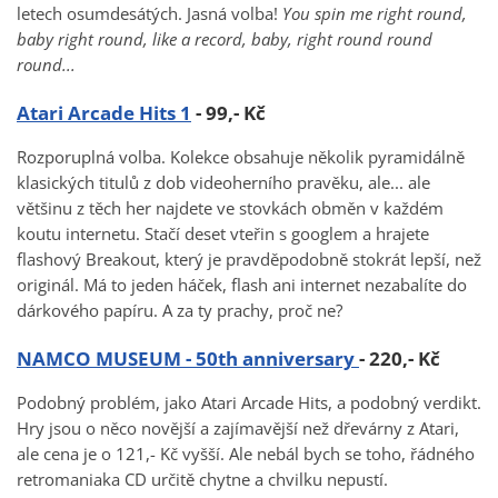
letech osumdesátých. Jasná volba!
You spin me right round,
baby right round, like a record, baby, right round round
round...
Atari Arcade Hits 1
- 99,- Kč
Rozporuplná volba. Kolekce obsahuje několik pyramidálně
klasických titulů z dob videoherního pravěku, ale... ale
většinu z těch her najdete ve stovkách obměn v každém
koutu internetu. Stačí deset vteřin s googlem a hrajete
flashový Breakout, který je pravděpodobně stokrát lepší, než
originál. Má to jeden háček, flash ani internet nezabalíte do
dárkového papíru. A za ty prachy, proč ne?
NAMCO MUSEUM - 50th anniversary
- 220,- Kč
Podobný problém, jako Atari Arcade Hits, a podobný verdikt.
Hry jsou o něco novější a zajímavější než dřevárny z Atari,
ale cena je o 121,- Kč vyšší. Ale nebál bych se toho, řádného
retromaniaka CD určitě chytne a chvilku nepustí.