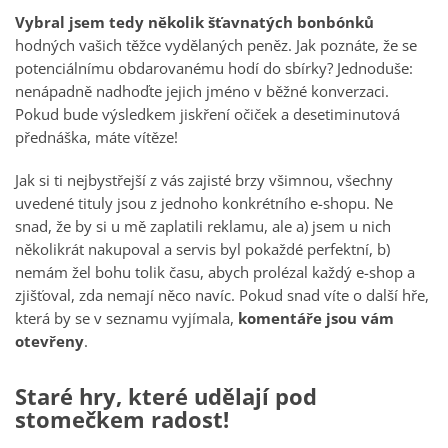
Vybral jsem tedy několik šťavnatých bonbónků
hodných vašich těžce vydělaných peněz. Jak poznáte, že se
potenciálnímu obdarovanému hodí do sbírky? Jednoduše:
nenápadně nadhoďte jejich jméno v běžné konverzaci.
Pokud bude výsledkem jiskření očiček a desetiminutová
přednáška, máte vítěze!
Jak si ti nejbystřejší z vás zajisté brzy všimnou, všechny
uvedené tituly jsou z jednoho konkrétního e-shopu. Ne
snad, že by si u mě zaplatili reklamu, ale a) jsem u nich
několikrát nakupoval a servis byl pokaždé perfektní, b)
nemám žel bohu tolik času, abych prolézal každý e-shop a
zjišťoval, zda nemají něco navíc. Pokud snad víte o další hře,
která by se v seznamu vyjímala,
komentáře jsou vám
otevřeny
.
Staré hry, které udělají pod
stomečkem radost!