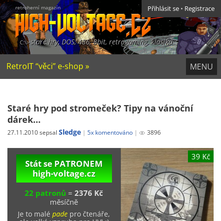
retroherní magazín
Přihlásit se
•
Registrace
staré hry, DOS, 486, 8bit, retrogaming, klasika
RetroIT “věci” e-shop »
MENU
Staré hry pod stromeček? Tipy na vánoční
dárek…
Sledge
27.11.2010 sepsal
5x komentováno
3896
39 Kč
Stát se PATRONEM
high-voltage.cz
22 patronů
=
2376 Kč
měsíčně
Je to malé
pade
pro čtenáře,