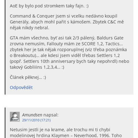
AoE by bylo pod stromkem taky fajn. :)
Command & Conquer jsem si vcelku nedávno koupil
Generály, abych mohl pařit s kámošem. Zbytek C&C mě
nějak nikdy nebral.
GTA mám všechno, byť asi tak 2/3 pálený, Baldurs Gate
zrovna nemusím, Fallouty mám ze SCORE 1,2, Tactics…
zbytek her je tak nějak rozporuplnej (viz třeba poznámka
o Breakoutu)… ale kdesi jsem viděl třebas Settlers 1,2
(popř. Settlers 10th anniversary bych taky nepohrdl) nebo
takový Gobliiins 1,2,3,4… :)
Článek pěknej… :)
Odpovědět
Amundsen
napsal:
29/11/2010 (17:21)
Netusim jestli je na krame, ale trochu mi ti chybi
modelinovej hrdina Klaymen – Neverhood, 1996. Toho