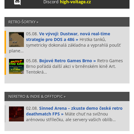
Discord
high-voltage.cz
RETRO-ŠORTKY »
05.08.
Ve vývoji: Dustwar, nová real-time
strategie pro DOS a 486 »
Hrstka tanků,
symetricky dokonalá základna a vyprahlá poušť
plane…
05.08.
Bojové Retro Games Brno »
Retro Games
Brno pořádá další akci v brněnském kině Art.
Tentokrá…
NERETRO & INDIE & OFFTOPIC »
02.08.
Sinned Arena – zkuste demo české retro
deathmatch FPS »
Máte chuť na svižnou
arénovou střílečku, ale servery vašich oblíb…