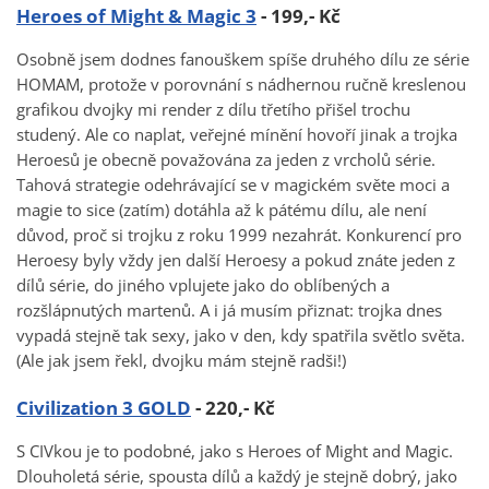
Heroes of Might & Magic 3
- 199,- Kč
Osobně jsem dodnes fanouškem spíše druhého dílu ze série
HOMAM, protože v porovnání s nádhernou ručně kreslenou
grafikou dvojky mi render z dílu třetího přišel trochu
studený. Ale co naplat, veřejné mínění hovoří jinak a trojka
Heroesů je obecně považována za jeden z vrcholů série.
Tahová strategie odehrávající se v magickém světe moci a
magie to sice (zatím) dotáhla až k pátému dílu, ale není
důvod, proč si trojku z roku 1999 nezahrát. Konkurencí pro
Heroesy byly vždy jen další Heroesy a pokud znáte jeden z
dílů série, do jiného vplujete jako do oblíbených a
rozšlápnutých martenů. A i já musím přiznat: trojka dnes
vypadá stejně tak sexy, jako v den, kdy spatřila světlo světa.
(Ale jak jsem řekl, dvojku mám stejně radši!)
Civilization 3 GOLD
- 220,- Kč
S CIVkou je to podobné, jako s Heroes of Might and Magic.
Dlouholetá série, spousta dílů a každý je stejně dobrý, jako