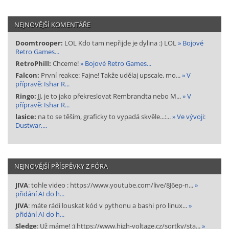
NEJNOVĚJŠÍ KOMENTÁŘE
Doomtrooper:
LOL Kdo tam nepřijde je dylina :) LOL
» Bojové
Retro Games...
RetroPhill:
Chceme!
» Bojové Retro Games...
Falcon:
První reakce: Fajne! Takže udělaj upscale, mo...
» V
přípravě: Ishar R...
Ringo:
JJ, je to jako překreslovat Rembrandta nebo M...
» V
přípravě: Ishar R...
lasice:
na to se těším, graficky to vypadá skvěle...:...
» Ve vývoji:
Dustwar,...
NEJNOVĚJŠÍ PŘÍSPĚVKY Z FÓRA
JIVA
: tohle video : https://www.youtube.com/live/8J6ep-n...
»
přidání AI do h...
JIVA
: máte rádi louskat kód v pythonu a bashi pro linux...
»
přidání AI do h...
Sledge
: Už máme! :) https://www.high-voltage.cz/sortky/sta...
»