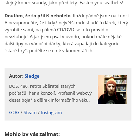
stejný kopec srandy, jako před lety. Fasten you seatbelts!
Doufám, že to příliš nebolelo.
Každopádně jsme na konci.
A nezapomeňte, že i když největší radost udělá dárek, který
vyrobíte sami, na pálená CD/DVD se toto pravidlo
nevztahuje! A jak jsem psal v úvodu, pokud máte nějaké
další tipy na vánoční dárky, která zapadají do kategorie
"staré hry", podělte se o ně v komentářích.
Autor:
Sledge
DOS, 486, retro! Sběratel starých
počítačů, her a konzolí. Profesně webový
desetibojař a dělník informačního věku.
GOG
Steam
Instagram
Mohlo by vás zajímat: