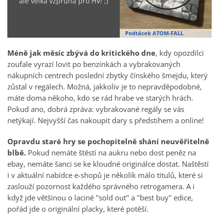
ale velká vzpruha pro HV! ;)
Podtácek ATOM-FALL
Méně jak měsíc zbývá do kritického dne
, kdy opozdilci
zoufale vyrazí lovit po benzínkách a vybrakovaných
nákupních centrech poslední zbytky čínského šmejdu, který
zůstal v regálech. Možná, jakkoliv je to nepravděpodobné,
máte doma někoho, kdo se rád hrabe ve starých hrách.
Pokud ano, dobrá zpráva: vybrakované regály se vás
netýkají. Nejvyšší čas nakoupit dary s předstihem a online!
Opravdu staré hry se pochopitelně shání neuvěřitelně
blbě.
Pokud nemáte štěstí na aukru nebo dost peněz na
ebay, nemáte šanci se ke kloudné originálce dostat. Naštěstí
i v aktuální nabídce e-shopů je několik málo titulů, které si
zaslouží pozornost každého správného retrogamera. A i
když jde většinou o laciné "sold out" a "best buy" edice,
pořád jde o originální placky, které potěší.