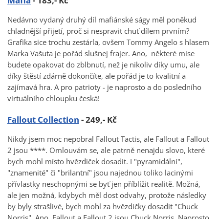
Mafia
- 183,- Kč
Nedávno vydaný druhý díl mafiánské ságy měl poněkud
chladnější přijetí, proč si nespravit chuť dílem prvním?
Grafika sice trochu zestárla, ovšem Tommy Angelo s hlasem
Marka Vašuta je pořád slušnej frajer. Ano, některé mise
budete opakovat do zblbnutí, než je nikoliv díky umu, ale
díky štěstí zdárně dokončíte, ale pořád je to kvalitní a
zajímavá hra. A pro patrioty - je naprosto a do posledního
virtuálního chloupku česká!
Fallout Collection
- 249,- Kč
Nikdy jsem moc nepobral Fallout Tactis, ale Fallout a Fallout
2 jsou ****. Omlouvám se, ale patrně nenajdu slovo, které
bych mohl místo hvězdiček dosadit. I "pyramidální",
"znamenité" či "brilantní" jsou najednou toliko lacinými
přívlastky neschopnými se byť jen příblížit realitě. Možná,
ale jen možná, kdybych měl dost odvahy, protože následky
by byly strašlivé, bych mohl za hvězdičky dosadit "Chuck
Norris". Ano, Fallout a Fallout 2 jsou Chuck Norris. Naprosto.