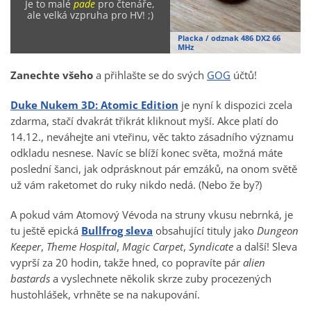
Je to malé
pade
pro čtenáře,
ale velká vzpruha pro HV! ;)
Placka / odznak 486 DX2 66
MHz
Zanechte všeho
a přihlašte se do svých
GOG
účtů!
Duke Nukem 3D: Atomic Edition
je nyní k dispozici zcela
zdarma, stačí dvakrát třikrát kliknout myší. Akce platí do
14.12., neváhejte ani vteřinu, věc takto zásadního významu
odkladu nesnese. Navíc se blíží konec světa, možná máte
poslední šanci, jak odprásknout pár emzáků, na onom světě
už vám raketomet do ruky nikdo nedá. (Nebo že by?)
A pokud vám Atomový Vévoda na struny vkusu nebrnká, je
tu ještě epická
Bullfrog sleva
obsahující tituly jako
Dungeon
Keeper
,
Theme Hospital
,
Magic Carpet
,
Syndicate
a další! Sleva
vyprší za 20 hodin, takže hned, co popravíte pár
alien
bastards
a vyslechnete několik skrze zuby procezených
hustohlášek, vrhněte se na nakupování.