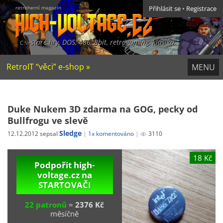
retroherní magazín
Přihlásit se
•
Registrace
staré hry, DOS, 486, 8bit, retrogaming, klasika
RetroIT “věci” e-shop »
MENU
Duke Nukem 3D zdarma na GOG, pecky od
Bullfrogu ve slevě
Sledge
12.12.2012 sepsal
1x komentováno
3110
18 Kč
Podpořit high-
voltage.cz na
STARTOVAČI
22 patronů
=
2376 Kč
měsíčně