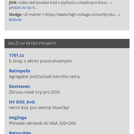
JIVA
: máte rádi louskat kód v pythonu a bashi pro linux...
»
přidání AI do h...
Sledge
: Už máme! :) https://www.high-voltage.cz/sortky/sta...
»
Bobule
DALŠÍ HV RETRO PROJEKTY
1701.cz
E-shop s věcmi pozoruhodnými.
Retropolis
Agregátor počítačově-herního retra.
DosHaven
Zbrusu nové hry pro DOS.
HV DOS_kvíz
Herní kvíz pro vetché hlavičky!
img2vga
Převede obrázek do VGA 320×200.
Retrocities