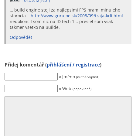
15/12/2012 (19:21)
… build engine stoji za najlepsimi FPS hrami minuleho
storocia ..
http://www.gurujoe.sk/2008/09/traja-krli.html
..
nedokoncil som nic na ID tech 1 .. presiel som vsak
takmer vsetko na Builde.
Odpovědět
Přidej komentář (
přihlášení / registrace
)
« Jméno
(nutné vyplnit)
« Web
(nepovinné)