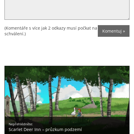
(Komentáře s více jak 2 odkazy musí počkat na
schválení.)
Nepřehlédněte:
Scarlet Deer Inn – průzkum podzemí