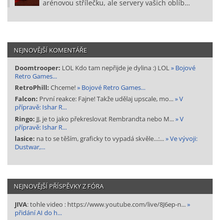
arénovou střílečku, ale servery vašich oblíb…
NEJNOVĚJŠÍ KOMENTÁŘE
Doomtrooper:
LOL Kdo tam nepřijde je dylina :) LOL
» Bojové
Retro Games...
RetroPhill:
Chceme!
» Bojové Retro Games...
Falcon:
První reakce: Fajne! Takže udělaj upscale, mo...
» V
přípravě: Ishar R...
Ringo:
JJ, je to jako překreslovat Rembrandta nebo M...
» V
přípravě: Ishar R...
lasice:
na to se těším, graficky to vypadá skvěle...:...
» Ve vývoji:
Dustwar,...
NEJNOVĚJŠÍ PŘÍSPĚVKY Z FÓRA
JIVA
: tohle video : https://www.youtube.com/live/8J6ep-n...
»
přidání AI do h...