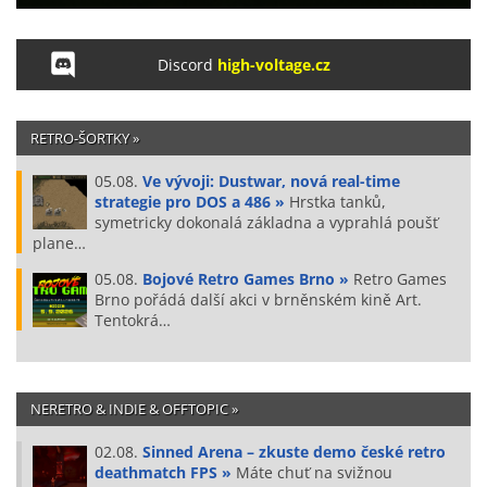
Discord
high-voltage.cz
RETRO-ŠORTKY »
05.08.
Ve vývoji: Dustwar, nová real-time
strategie pro DOS a 486 »
Hrstka tanků,
symetricky dokonalá základna a vyprahlá poušť
plane…
05.08.
Bojové Retro Games Brno »
Retro Games
Brno pořádá další akci v brněnském kině Art.
Tentokrá…
NERETRO & INDIE & OFFTOPIC »
02.08.
Sinned Arena – zkuste demo české retro
deathmatch FPS »
Máte chuť na svižnou