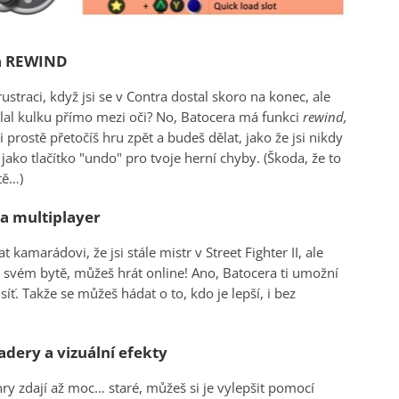
 a REWIND
ustraci, když jsi se v Contra dostal skoro na konec, ale
oslal kulku přímo mezi oči? No, Batocera má funkci
rewind,
 prostě přetočíš hru zpět a budeš dělat, jako že jsi nikdy
ako tlačítko "undo" pro tvoje herní chyby. (Škoda, že to
tě…)
 a multiplayer
 kamarádovi, že jsi stále mistr v Street Fighter II, ale
 svém bytě, můžeš hrát online! Ano, Batocera ti umožní
 síť. Takže se můžeš hádat o to, kdo je lepší, i bez
adery a vizuální efekty
hry zdají až moc… staré, můžeš si je vylepšit pomocí