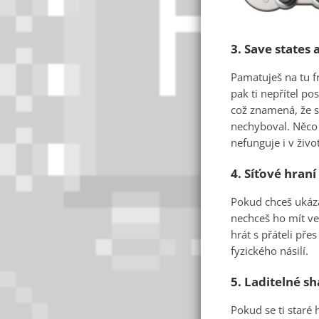
3.
Save states
Pamatuješ na tu fr
pak ti nepřítel p
což znamená, že si
nechyboval. Něco j
nefunguje i v živo
4.
Síťové hraní
Pokud chceš ukázat
nechceš ho mít ve
hrát s přáteli přes
fyzického násilí.
5.
Laditelné sh
Pokud se ti staré 