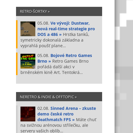
RETRO-ŠORTKY »
05.08.
Ve vývoji: Dustwar,
nová real-time strategie pro
DOS a 486 »
Hrstka tanků,
symetricky dokonalá základna a
vyprahlá poušť plane…
05.08.
Bojové Retro Games
Brno »
Retro Games Brno
pořádá další akci v
brněnském kině Art. Tentokrá…
NERETRO & INDIE & OFFTOPIC »
02.08.
Sinned Arena – zkuste
demo české retro
deathmatch FPS »
Máte chuť
na svižnou arénovou střílečku, ale
servery vašich oblíb…