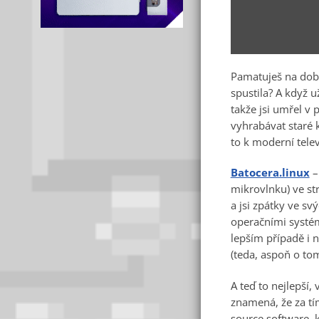
Pamatuješ na dobu
spustila? A když u
takže jsi umřel v 
vyhrabávat staré k
to k moderní telev
Batocera.linux
–
mikrovlnku) ve str
a jsi zpátky ve sv
operačními systémy
lepším případě i 
(teda, aspoň o to
A teď to nejlepší
znamená, že za tí
source software, 