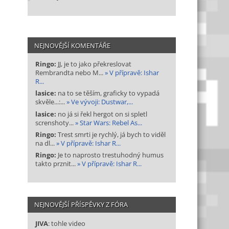
NEJNOVĚJŠÍ KOMENTÁŘE
Ringo:
JJ, je to jako překreslovat
Rembrandta nebo M...
» V přípravě: Ishar
R...
lasice:
na to se těším, graficky to vypadá
skvěle...:...
» Ve vývoji: Dustwar,...
lasice:
no já si řekl hergot on si spletl
screnshoty...
» Star Wars: Rebel As...
Ringo:
Trest smrti je rychlý, já bych to viděl
na dl...
» V přípravě: Ishar R...
Ringo:
Je to naprosto trestuhodný humus
takto prznit...
» V přípravě: Ishar R...
NEJNOVĚJŠÍ PŘÍSPĚVKY Z FÓRA
JIVA
: tohle video