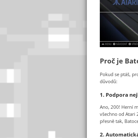
Proč je Bat
Pokud se ptáš, pr
důvodů:
1.
Podpora nejl
Ano, 200! Herní m
všechno od Atari 
přesně tak, Batoce
2.
Automatická