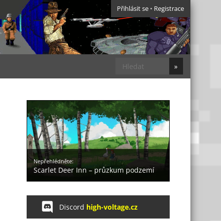
Přihlásit se
•
Registrace
Nepřehlédněte:
Scarlet Deer Inn – průzkum podzemí
Discord
high-voltage.cz