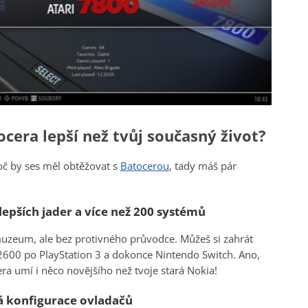
ocera lepší než tvůj současný život?
oč by ses měl obtěžovat s
Batocerou
, tady máš pár
epších jader a více než 200 systémů
uzeum, ale bez protivného průvodce. Můžeš si zahrát
2600 po PlayStation 3 a dokonce Nintendo Switch. Ano,
ra umí i něco novějšího než tvoje stará Nokia!
 konfigurace ovladačů