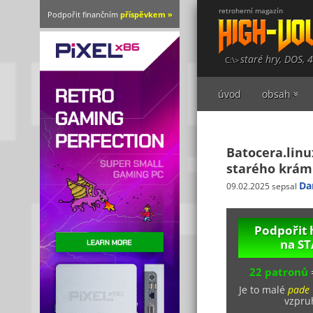
retroherní magazín
Podpořit finančním
příspěvkem »
staré hry, DOS, 
úvod
obsah
Batocera.linu
starého krám
Da
09.02.2025 sepsal
Podpořit 
na S
22 patronů
Je to malé
pade
vzpruh