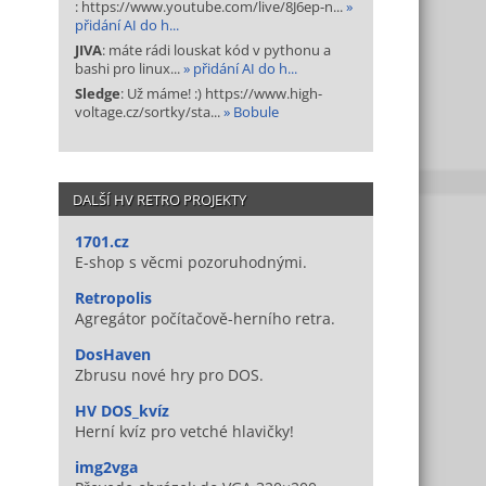
: https://www.youtube.com/live/8J6ep-n...
»
přidání AI do h...
JIVA
: máte rádi louskat kód v pythonu a
bashi pro linux...
» přidání AI do h...
Sledge
: Už máme! :) https://www.high-
voltage.cz/sortky/sta...
» Bobule
DALŠÍ HV RETRO PROJEKTY
1701.cz
E-shop s věcmi pozoruhodnými.
Retropolis
Agregátor počítačově-herního retra.
DosHaven
Zbrusu nové hry pro DOS.
HV DOS_kvíz
Herní kvíz pro vetché hlavičky!
img2vga