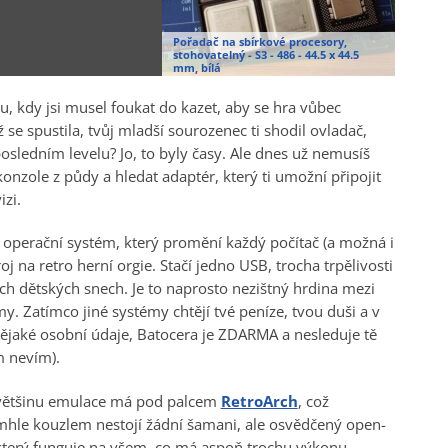
Pořadač na sbírkové procesory,
stohovatelný - S3 - 486 - 44.5 x 44.5
mm, bílá
, kdy jsi musel foukat do kazet, aby se hra vůbec
ž se spustila, tvůj mladší sourozenec ti shodil ovladač,
posledním levelu? Jo, to byly časy. Ale dnes už nemusíš
onzole z půdy a hledat adaptér, který ti umožní připojit
izi.
 operační systém, který promění každý počítač (a možná i
oj na retro herní orgie. Stačí jedno USB, trocha trpělivosti
ých dětských snech. Je to naprosto nezištný hrdina mezi
. Zatímco jiné systémy chtějí tvé peníze, tvou duši a v
nějaké osobní údaje, Batocera je ZDARMA a nesleduje tě
m nevím).
, většinu emulace má pod palcem
RetroArch
, což
mhle kouzlem nestojí žádní šamani, ale osvědčený open-
který funguje na všem, co má aspoň trochu výkonu.