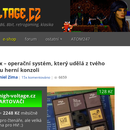
486, 8bit, retrogaming, klasika
e-shop
forum
ostatní
ATOM247
x – operační systém, který udělá z tvého
u herní konzoli
niel Zima
15x komentováno
6659
128 Kč
high-voltage.cz
TARTOVAČI
=
2248 Kč
měsíčně
pro čtenáře, ale velká
a pro HV! ;)