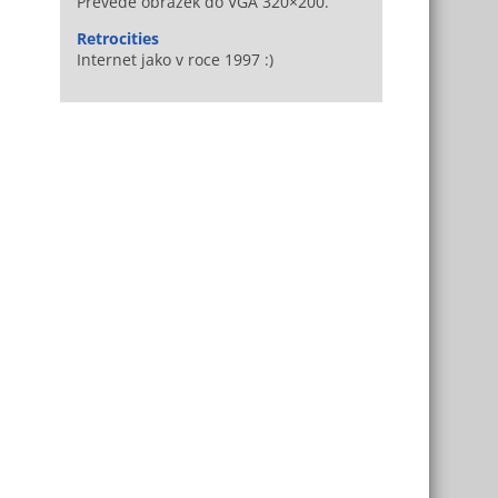
Převede obrázek do VGA 320×200.
Retrocities
Internet jako v roce 1997 :)