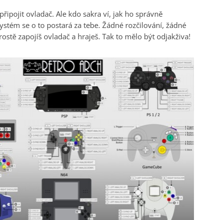
k připojit ovladač. Ale kdo sakra ví, jak ho správně
ystém se o to postará za tebe. Žádné rozčilování, žádné
rostě zapojíš ovladač a hraješ. Tak to mělo být odjakživa!