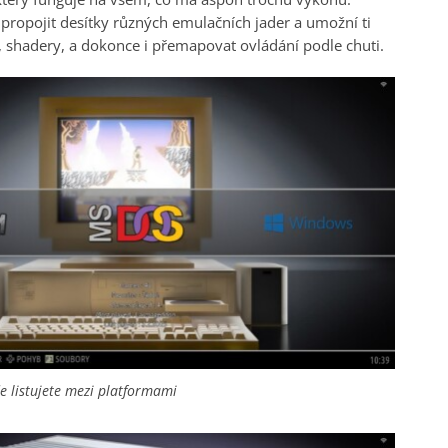
propojit desítky různých emulačních jader a umožní ti
k, shadery, a dokonce i přemapovat ovládání podle chuti.
 listujete mezi platformami