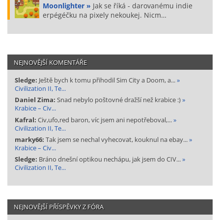
Moonlighter »
Jak se říká - darovanému indie
erpégéčku na pixely nekoukej. Nicm…
NEJNOVĚJŠÍ KOMENTÁŘE
Sledge:
Ještě bych k tomu přihodil Sim City a Doom, a...
»
Civilization II, Te...
Daniel Zima:
Snad nebylo poštovné dražší než krabice :)
»
Krabice – Civ...
Kafral:
Civ,ufo,red baron, víc jsem ani nepotřeboval,...
»
Civilization II, Te...
marky66:
Tak jsem se nechal vyhecovat, kouknul na ebay...
»
Krabice – Civ...
Sledge:
Bráno dnešní optikou nechápu, jak jsem do CIV...
»
Civilization II, Te...
NEJNOVĚJŠÍ PŘÍSPĚVKY Z FÓRA