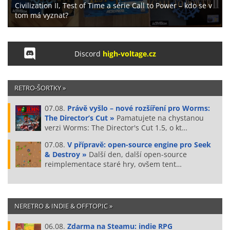
Civilization II, Test of Time a série Call to Power – kdo se v
tom má vyznat?
Discord
high-voltage.cz
RETRO-ŠORTKY »
07.08.
Právě vyšlo – nové rozšíření pro Worms:
The Director’s Cut »
Pamatujete na chystanou
verzi Worms: The Director's Cut 1.5, o kt…
07.08.
V přípravě: open-source engine pro Seek
& Destroy »
Další den, další open-source
reimplementace staré hry, ovšem tent…
NERETRO & INDIE & OFFTOPIC »
06.08.
Zdarma na Steamu: indie RPG