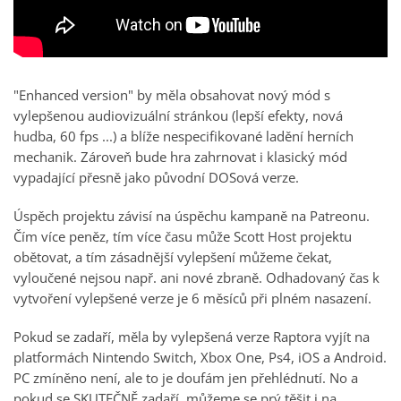
"Enhanced version" by měla obsahovat nový mód s
vylepšenou audiovizuální stránkou (lepší efekty, nová
hudba, 60 fps ...) a blíže nespecifikované ladění herních
mechanik. Zároveň bude hra zahrnovat i klasický mód
vypadající přesně jako původní DOSová verze.
Úspěch projektu závisí na úspěchu kampaně na Patreonu.
Čím více peněz, tím více času může Scott Host projektu
obětovat, a tím zásadnější vylepšení můžeme čekat,
vyloučené nejsou např. ani nové zbraně. Odhadovaný čas k
vytvoření vylepšené verze je 6 měsíců při plném nasazení.
Pokud se zadaří, měla by vylepšená verze Raptora vyjít na
platformách Nintendo Switch, Xbox One, Ps4, iOS a Android.
PC zmíněno není, ale to je doufám jen přehlédnutí. No a
pokud se SKUTEČNĚ zadaří, můžeme se prý těšit i na