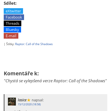
Sdílet:
eXtwitter
Facebook
Threads
Bluesky
E-mail
| Štítky:
Raptor: Call of the Shadows
Komentáře k:
"Chystá se vylepšená verze Raptor: Call of the Shadows"
lasice
napsal:
15/12/2020 (18:58)