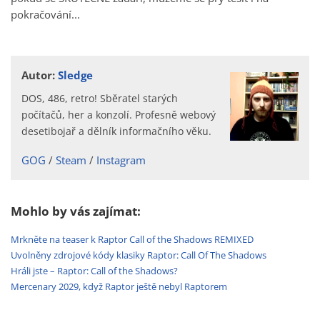
pokračování...
Autor:
Sledge
DOS, 486, retro! Sběratel starých
počítačů, her a konzolí. Profesně webový
desetibojař a dělník informačního věku.
GOG
Steam
Instagram
Mohlo by vás zajímat:
Mrkněte na teaser k Raptor Call of the Shadows REMIXED
Uvolněny zdrojové kódy klasiky Raptor: Call Of The Shadows
Hráli jste – Raptor: Call of the Shadows?
Mercenary 2029, když Raptor ještě nebyl Raptorem