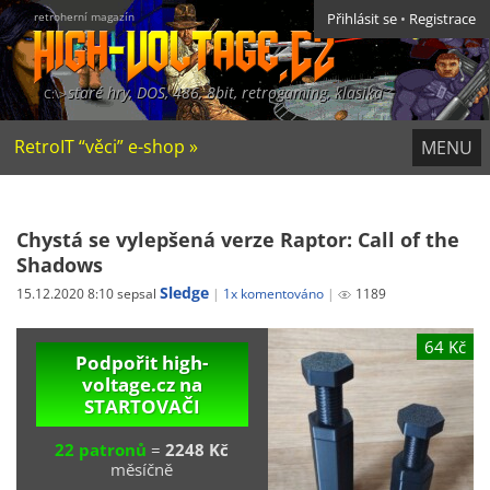
retroherní magazín
Přihlásit se
•
Registrace
staré hry, DOS, 486, 8bit, retrogaming, klasika
RetroIT “věci” e-shop »
MENU
Chystá se vylepšená verze Raptor: Call of the
Shadows
Sledge
15.12.2020 8:10 sepsal
1x komentováno
1189
64 Kč
Podpořit high-
voltage.cz na
STARTOVAČI
22 patronů
=
2248 Kč
měsíčně