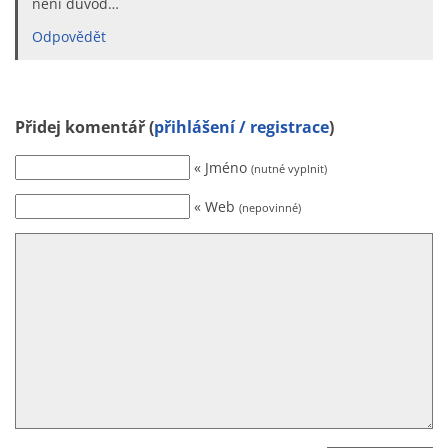
není důvod…
Odpovědět
Přidej komentář (
přihlášení / registrace
)
« Jméno
(nutné vyplnit)
« Web
(nepovinné)