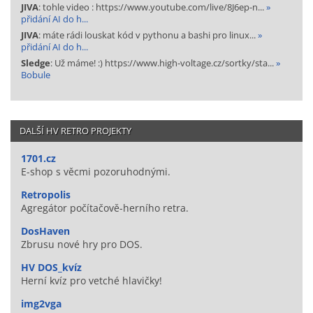
JIVA
: tohle video : https://www.youtube.com/live/8J6ep-n...
»
přidání AI do h...
JIVA
: máte rádi louskat kód v pythonu a bashi pro linux...
»
přidání AI do h...
Sledge
: Už máme! :) https://www.high-voltage.cz/sortky/sta...
»
Bobule
DALŠÍ HV RETRO PROJEKTY
1701.cz
E-shop s věcmi pozoruhodnými.
Retropolis
Agregátor počítačově-herního retra.
DosHaven
Zbrusu nové hry pro DOS.
HV DOS_kvíz
Herní kvíz pro vetché hlavičky!
img2vga