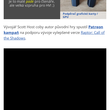
Je to malé
pade
pro čtenáře,
ale velká vzpruha pro HV! ;)
Podpěrač grafické karty /
GPU
Vývojář Scott Host coby autor původní hry spustil
Patreon
kampaň
na podporu vývoje vylepšené verze
Raptor: Call of
the Shadows
.