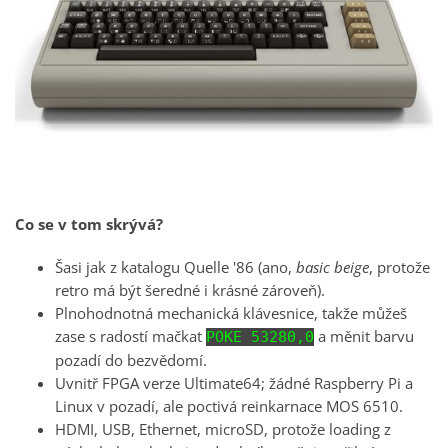
Co se v tom skrývá?
Šasi jak z katalogu Quelle '86 (ano,
basic beige
, protože
retro má být šeredné i krásné zároveň).
Plnohodnotná mechanická klávesnice, takže můžeš
zase s radostí mačkat
a měnit barvu
POKE 53280,0
pozadí do bezvědomí.
Uvnitř FPGA verze Ultimate64; žádné Raspberry Pi a
Linux v pozadí, ale poctivá reinkarnace MOS 6510.
HDMI, USB, Ethernet, microSD, protože loading z