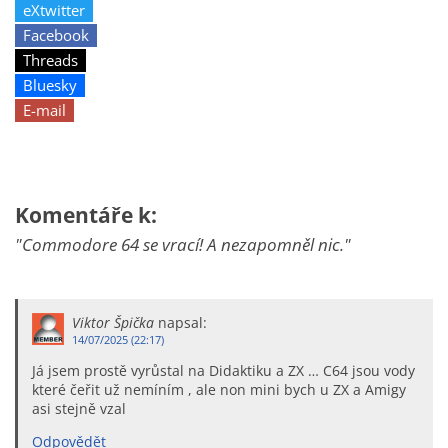
eXtwitter
Facebook
Threads
Bluesky
E-mail
Komentáře k:
"Commodore 64 se vrací! A nezapomněl nic."
Viktor Špička
napsal:
14/07/2025 (22:17)
Já jsem prostě vyrůstal na Didaktiku a ZX … C64 jsou vody
které čeřit už nemíním , ale non mini bych u ZX a Amigy
asi stejně vzal
Odpovědět