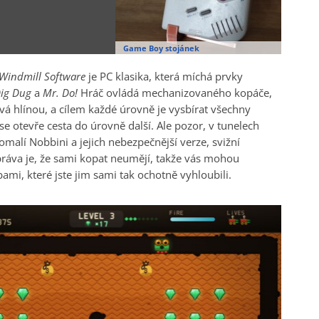
Game Boy stojánek
Windmill Software
je PC klasika, která míchá prvky
ig Dug
a
Mr. Do!
Hráč ovládá mechanizovaného kopáče,
vá hlínou, a cílem každé úrovně je vysbírat všechny
e otevře cesta do úrovně další. Ale pozor, v tunelech
 Pomalí Nobbini a jejich nebezpečnější verze, svižní
ráva je, že sami kopat neumějí, takže vás mohou
ami, které jste jim sami tak ochotně vyhloubili.