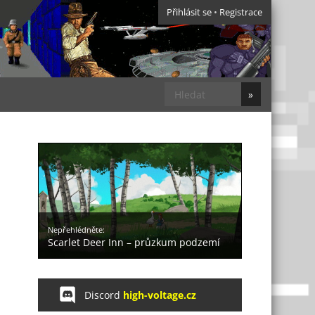
Přihlásit se
•
Registrace
Nepřehlédněte:
Scarlet Deer Inn – průzkum podzemí
Discord
high-voltage.cz