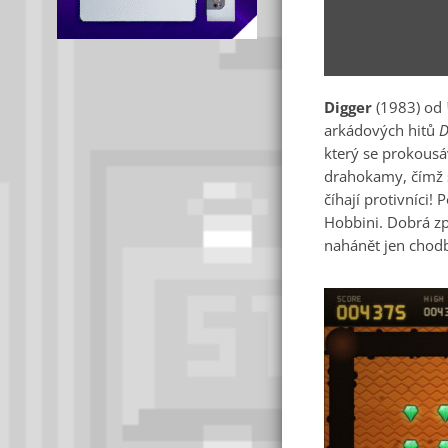
Digger
(1983) od
arkádových hitů
D
který se prokousá
drahokamy, čímž s
číhají protivníci!
Hobbini. Dobrá zp
nahánět jen chodb