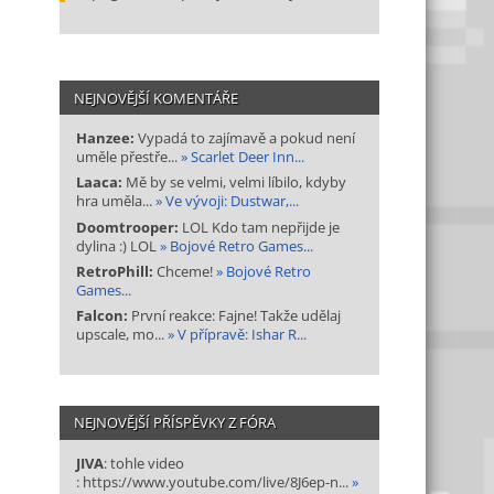
NEJNOVĚJŠÍ KOMENTÁŘE
Hanzee:
Vypadá to zajímavě a pokud není
uměle přestře...
» Scarlet Deer Inn...
Laaca:
Mě by se velmi, velmi líbilo, kdyby
hra uměla...
» Ve vývoji: Dustwar,...
Doomtrooper:
LOL Kdo tam nepřijde je
dylina :) LOL
» Bojové Retro Games...
RetroPhill:
Chceme!
» Bojové Retro
Games...
Falcon:
První reakce: Fajne! Takže udělaj
upscale, mo...
» V přípravě: Ishar R...
NEJNOVĚJŠÍ PŘÍSPĚVKY Z FÓRA
JIVA
: tohle video
: https://www.youtube.com/live/8J6ep-n...
»