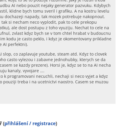
udbu AI nebo pouzit nejaky generator pazvuku. Kdybych
til, klidne bych tomu sveril i grafiku. A na kostru levelu
eku dochazeji napady, tak mozek potrebuje nakopnout.
, tak si necham neco vyplodit, pak to cele prekopu
tku), ale dost postupu z toho vyuziju. Nechat to cele na
oufnul, zvlast kdyz bych se v tom chtel hrabat v budoucnu
zim kodu je casto peklo, i kdyz je okomentovany prikladne
 AI perfektni).
I slop, co zaplavuje youtube, steam atd. Kdyz to clovek
toho casto vylezou i zabavne jednohubky, kterych se da
 casem se kazdy prezere). Horsi je, kdyz se to na AI necha
kuju kanaly, vyvojare ….
 co k programovani necuchli, nechaji si neco vyjet a kdyz
to pouziji treba i na ucetnictvi naostro. Casem se muzou
 (
přihlášení / registrace
)