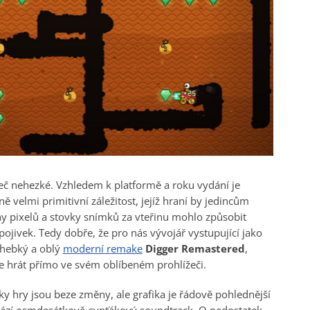
 leč nehezké. Vzhledem k platformě a roku vydání je
ě velmi primitivní záležitost, jejíž hraní by jedincům
y pixelů a stovky snímků za vteřinu mohlo způsobit
pojivek. Tedy dobře, že pro nás vývojář vystupující jako
 hebký a oblý
moderní remake
Digger Remastered
,
e hrát přímo ve svém oblíbeném prohlížeči.
y hry jsou beze změny, ale grafika je řádově pohlednější