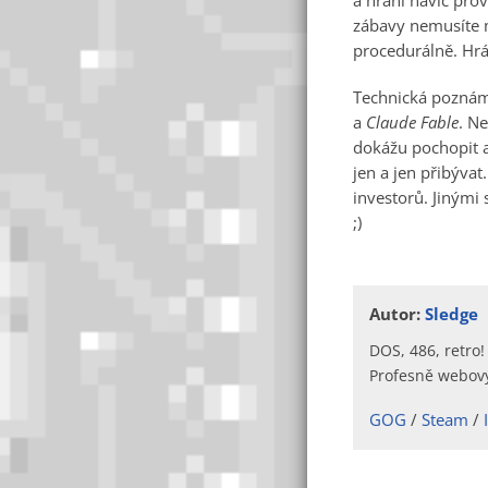
a hraní navíc pro
zábavy nemusíte m
procedurálně. Hrát
Technická poznámk
a
Claude Fable
. Ne
dokážu pochopit a
jen a jen přibýva
investorů. Jinými 
;)
Autor:
Sledge
DOS, 486, retro!
Profesně webový
GOG
Steam