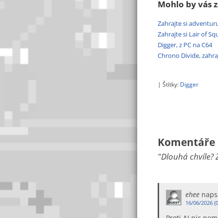
Mohlo by vás z
Zahrajte si adventuru
Zahrajte si Lair of S
Digger, z PC na C64
Chrono Divide, zahrajt
| Štítky:
Digger
Komentáře 
"Dlouhá chvíle? 
ehee
naps
16/06/2026 (0
Proti AI nic nem