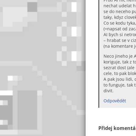
nechat udelat h
se do neceho pus
taky, kdyz clov
Co se kodu tyka
(=napsat od zaca
AI bych si netr
– hrabat se v ci
(na komentare je
Neco jineho je A
koriguje, tak z 
sezrat dost (ale
cele, to pak blo
A pak jsou lidi,
to funguje, tak 
divit.
Odpovědět
Přidej komentář