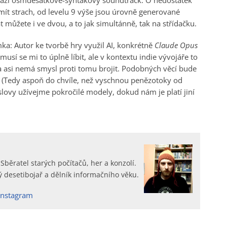
vází osmdesátkově-synťákový soundtrack. O nedostatek
ít strach, od levelu 9 výše jsou úrovně generované
 můžete i ve dvou, a to jak simultánně, tak na střídačku.
a: Autor ke tvorbě hry využil AI, konkrétně
Claude Opus
musí se mi to úplně líbit, ale v kontextu indie vývojáře to
 asi nemá smysl proti tomu brojit. Podobných věcí bude
t. (Tedy aspoň do chvíle, než vyschnou penězotoky od
slovy užívejme pokročilé modely, dokud nám je platí jiní
 Sběratel starých počítačů, her a konzolí.
 desetibojař a dělník informačního věku.
Instagram