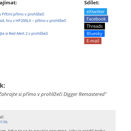
ajímat:
Sdílet:
eXtwitter
 Přítmí přímo v prohlížeči
Facebook
quid, hru z HP200LX – přímo v prohlížeči
Threads
Bluesky
e si Red Alert 2 v prohlížeči
E-mail
k:
Zahrajte si přímo v prohlížeči Digger Remastered"
al:
7:35)
am, kdyz to se to pouzije rozumne. Jaky je rozdil treba