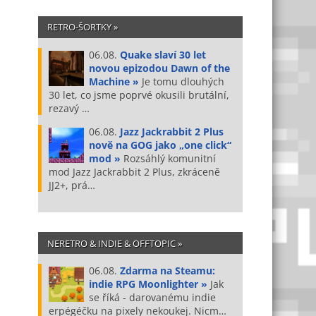
RETRO-ŠORTKY »
06.08.
Quake slaví 30 let
novou epizodou Dawn of the
Machine »
Je tomu dlouhých
30 let, co jsme poprvé okusili brutální,
rezavý …
06.08.
Jazz Jackrabbit 2 Plus
nově na GOG jako „one click“
mod »
Rozsáhlý komunitní
mod Jazz Jackrabbit 2 Plus, zkráceně
JJ2+, prá…
NERETRO & INDIE & OFFTOPIC »
06.08.
Zdarma na Steamu:
indie RPG Moonlighter »
Jak
se říká - darovanému indie
erpégéčku na pixely nekoukej. Nicm…