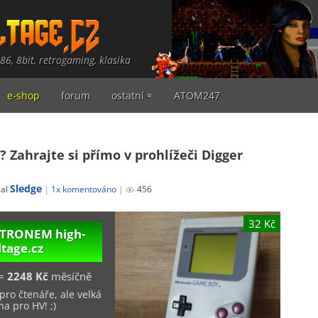
486, 8bit, retrogaming, klasika
e-shop
forum
ostatní
ATOM247
? Zahrajte si přímo v prohlížeči Digger
Sledge
sal
1x komentováno
456
32 Kč
PATRONEM
high-
ltage.cz
=
2248 Kč
měsíčně
pro čtenáře, ale velká
a pro HV! ;)