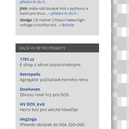
přidání AI do h...
JIVA
: máte rádi louskat kód v pythonu a
bashi pro linux...
» přidání AI do h...
Sledge
: Už máme! :) https://www.high-
voltage.cz/sortky/sta...
» Bobule
DALŠÍ HV RETRO PROJEKTY
1701.cz
E-shop s věcmi pozoruhodnými.
Retropolis
Agregátor počítačově-herního retra.
DosHaven
Zbrusu nové hry pro DOS.
HV DOS_kvíz
Herní kvíz pro vetché hlavičky!
img2vga
Převede obrázek do VGA 320×200.