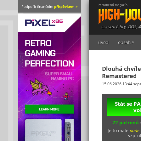
retroherní magazín
Podpořit finančním
příspěvkem »
staré hry, DOS, 
úvod
obsah
Dlouhá chvíle
Remastered
15.06.2026 13:44 sep
Stát se 
vo
22 patronů
Je to malé
pade
vzpruh