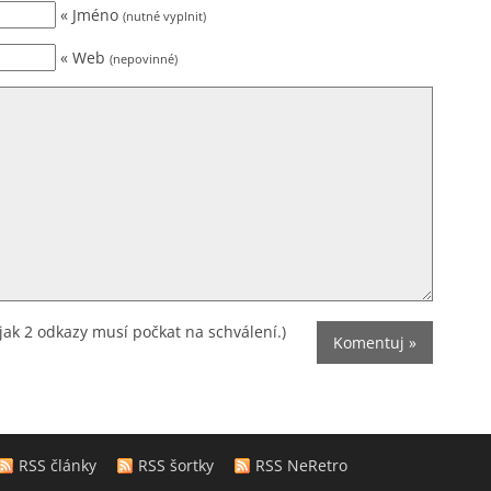
« Jméno
(nutné vyplnit)
« Web
(nepovinné)
jak 2 odkazy musí počkat na schválení.)
RSS články
RSS šortky
RSS NeRetro