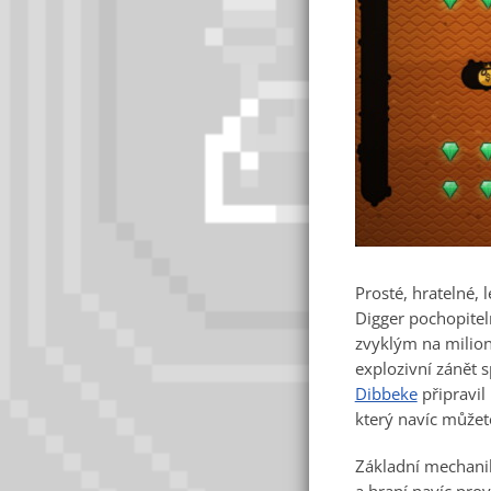
Prosté, hratelné,
Digger pochopiteln
zvyklým na milion
explozivní zánět s
Dibbeke
připravil
který navíc můžet
Základní mechanik