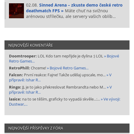
02.08.
Sinned Arena – zkuste demo české retro
deathmatch FPS »
Máte chuť na svižnou
arénovou střílečku, ale servery vašich oblíb…
NEJNOVĚJŠÍ KOMENTÁŘE
Doomtrooper:
LOL Kdo tam nepřijde je dylina :) LOL
» Bojové
Retro Games...
RetroPhill:
Chceme!
» Bojové Retro Games...
Falcon:
První reakce: Fajne! Takže udělaj upscale, mo...
» V
přípravě: Ishar R...
Ringo:
JJ, je to jako překreslovat Rembrandta nebo M...
» V
přípravě: Ishar R...
lasice:
na to se těším, graficky to vypadá skvěle...:...
» Ve vývoji:
Dustwar,...
NEJNOVĚJŠÍ PŘÍSPĚVKY Z FÓRA