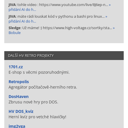
JIVA
: tohle video : https://www.youtube.com/live/8J6ep-n...
»
přidání AI do h...
JIVA
: máte rádi louskat kód v pythonu a bashi pro linux...
»
přidání AI do h...
Sledge
: Už máme! :) https://www.high-voltage.cz/sortky/sta...
»
Bobule
DALŠÍ HV RETRO PROJEKTY
1701.cz
E-shop s věcmi pozoruhodnými.
Retropolis
Agregátor počítačově-herního retra.
DosHaven
Zbrusu nové hry pro DOS.
HV DOS_kvíz
Herní kvíz pro vetché hlavičky!
img2vga