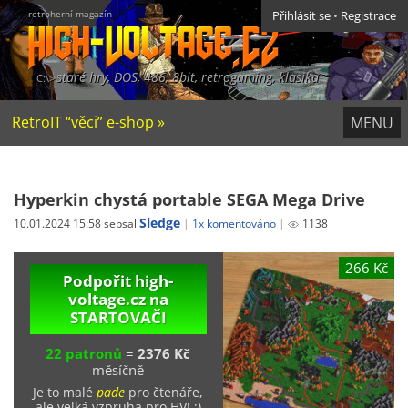
retroherní magazín
Přihlásit se
•
Registrace
staré hry, DOS, 486, 8bit, retrogaming, klasika
RetroIT “věci” e-shop »
MENU
Hyperkin chystá portable SEGA Mega Drive
Sledge
10.01.2024 15:58 sepsal
1x komentováno
1138
266 Kč
Podpořit high-
voltage.cz na
STARTOVAČI
22 patronů
=
2376 Kč
měsíčně
Je to malé
pade
pro čtenáře,
ale velká vzpruha pro HV! ;)