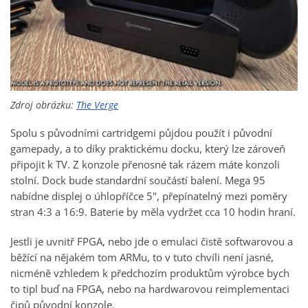
Zdroj obrázku:
The Verge
Spolu s původními cartridgemi půjdou použít i původní
gamepady, a to díky praktickému docku, který lze zároveň
připojit k TV. Z konzole přenosné tak rázem máte konzoli
stolní. Dock bude standardní součástí balení. Mega 95
nabídne displej o úhlopříčce 5", přepínatelný mezi poměry
stran 4:3 a 16:9. Baterie by měla vydržet cca 10 hodin hraní.
Jestli je uvnitř FPGA, nebo jde o emulaci čistě softwarovou a
běžící na nějakém tom ARMu, to v tuto chvíli není jasné,
nicméně vzhledem k předchozím produktům výrobce bych
to tipl buď na FPGA, nebo na hardwarovou reimplementaci
čipů původní konzole.