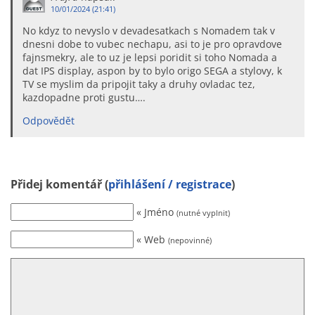
10/01/2024 (21:41)
No kdyz to nevyslo v devadesatkach s Nomadem tak v
dnesni dobe to vubec nechapu, asi to je pro opravdove
fajnsmekry, ale to uz je lepsi poridit si toho Nomada a
dat IPS display, aspon by to bylo origo SEGA a stylovy, k
TV se myslim da pripojit taky a druhy ovladac tez,
kazdopadne proti gustu….
Odpovědět
Přidej komentář (
přihlášení / registrace
)
« Jméno
(nutné vyplnit)
« Web
(nepovinné)