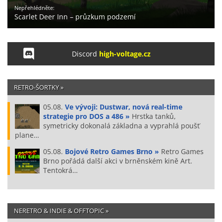
Nepřehlédněte:
Scarlet Deer Inn – průzkum podzemí
Discord
high-voltage.cz
RETRO-ŠORTKY »
05.08.
Ve vývoji: Dustwar, nová real-time
strategie pro DOS a 486 »
Hrstka tanků,
symetricky dokonalá základna a vyprahlá poušť
plane…
05.08.
Bojové Retro Games Brno »
Retro Games
Brno pořádá další akci v brněnském kině Art.
Tentokrá…
NERETRO & INDIE & OFFTOPIC »