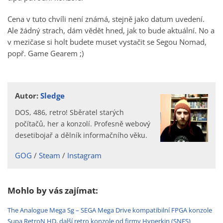
Cena v tuto chvíli není známá, stejně jako datum uvedení.
Ale žádný strach, dám vědět hned, jak to bude aktuální. No a
v mezičase si holt budete muset vystačit se Segou Nomad,
popř. Game Gearem ;)
Autor:
Sledge
DOS, 486, retro! Sběratel starých
počítačů, her a konzolí. Profesně webový
desetibojař a dělník informačního věku.
GOG
Steam
Instagram
Mohlo by vás zajímat:
The Analogue Mega Sg – SEGA Mega Drive kompatibilní FPGA konzole
Supa RetroN HD, další retro konzole od firmy Hyperkin (SNES)