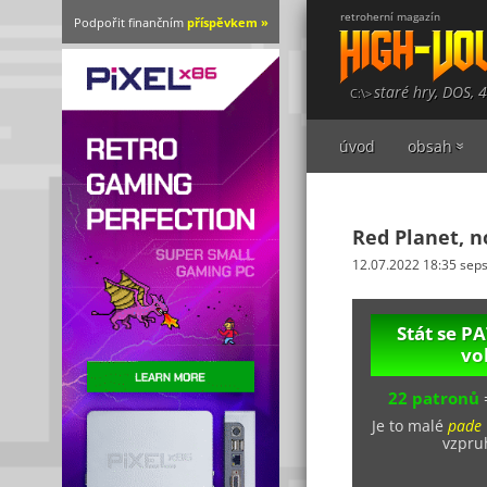
retroherní magazín
Podpořit finančním
příspěvkem »
staré hry, DOS, 
úvod
obsah
Red Planet, 
12.07.2022 18:35 sep
Stát se 
vo
22 patronů
Je to malé
pade
vzpruh