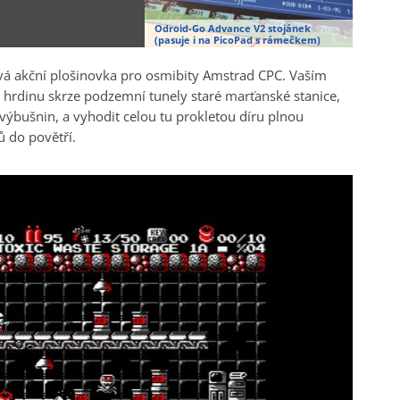
Odroid-Go Advance V2 stojánek
(pasuje i na PicoPad s rámečkem)
vá akční plošinovka pro osmibity Amstrad CPC. Vaším
 hrdinu skrze podzemní tunely staré marťanské stanice,
 výbušnin, a vyhodit celou tu prokletou díru plnou
 do povětří.