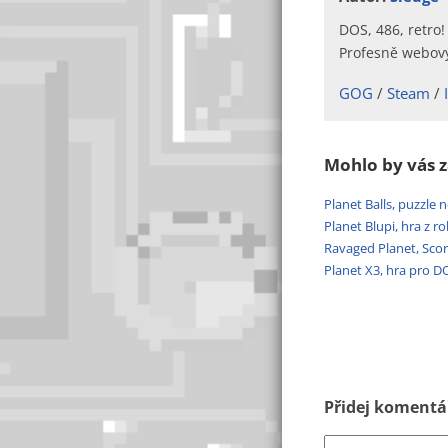
DOS, 486, retro!
Profesně webový
GOG
Steam
Mohlo by vás z
Planet Balls, puzzl
Planet Blupi, hra z 
Ravaged Planet, Scor
Planet X3, hra pro D
Přidej komentář