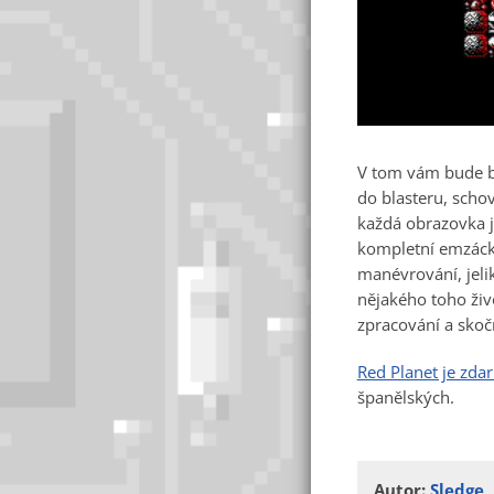
V tom vám bude br
do blasteru, scho
každá obrazovka j
kompletní emzáck
manévrování, jelik
nějakého toho živo
zpracování a skoč
Red Planet je zdar
španělských.
Autor:
Sledge