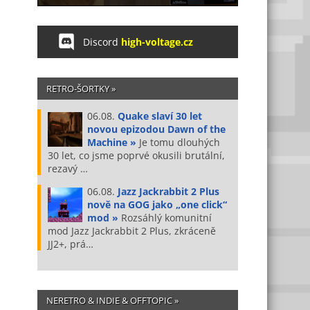
Discord
high-voltage.cz
RETRO-ŠORTKY »
06.08.
Quake slaví 30 let
novou epizodou Dawn of the
Machine »
Je tomu dlouhých
30 let, co jsme poprvé okusili brutální,
rezavý …
06.08.
Jazz Jackrabbit 2 Plus
nově na GOG jako „one click“
mod »
Rozsáhlý komunitní
mod Jazz Jackrabbit 2 Plus, zkráceně
JJ2+, prá…
NERETRO & INDIE & OFFTOPIC »