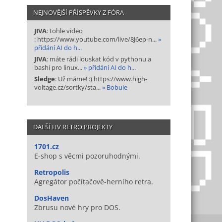
NEJNOVĚJŠÍ PŘÍSPĚVKY Z FÓRA
JIVA
: tohle video
: https://www.youtube.com/live/8J6ep-n...
»
přidání AI do h...
JIVA
: máte rádi louskat kód v pythonu a
bashi pro linux...
» přidání AI do h...
Sledge
: Už máme! :) https://www.high-
voltage.cz/sortky/sta...
» Bobule
DALŠÍ HV RETRO PROJEKTY
1701.cz
E-shop s věcmi pozoruhodnými.
Retropolis
Agregátor počítačově-herního retra.
DosHaven
Zbrusu nové hry pro DOS.