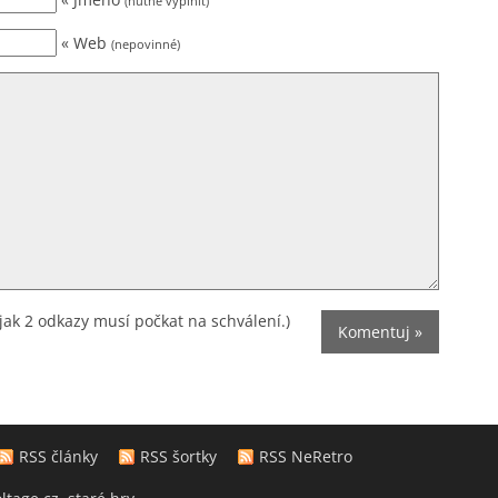
(nutné vyplnit)
« Web
(nepovinné)
jak 2 odkazy musí počkat na schválení.)
RSS články
RSS šortky
RSS NeRetro