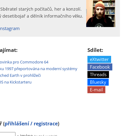
 Sběratel starých počítačů, her a konzolí.
 desetibojař a dělník informačního věku.
Instagram
ajímat:
Sdílet:
eXtwitter
e novinka pro Commodore 64
Facebook
roku 1997 přeportována na moderní systémy
Threads
ched Earth v prohlížeči
Bluesky
OS na Kickstarteru
E-mail
 (
přihlášení / registrace
)
« Jméno