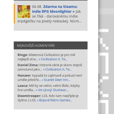
06.08.
Zdarma na Steamu:
indie RPG Moonlighter »
Jak
se říká - darovanému indie
erpégéčku na pixely nekoukej. Nicm…
NEJNOVĚJŠÍ KOMENTÁŘE
Ringo:
Meierová Civilization je pro mě
nejlepší stra...
» Civilization II, Te...
Daniel Zima:
Historie série je skoro stejně
zamotaná jako...
» Civilization II, Te...
Hanzee:
Vypadá to zajímavě a pokud není
uměle přestře...
» Scarlet Deer Inn...
Laaca:
Mě by se velmi, velmi líbilo, kdyby
hra uměla...
» Ve vývoji: Dustwar,...
Doomtrooper:
LOL Kdo tam nepřijde je
dylina :) LOL
» Bojové Retro Games...