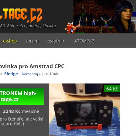
486, 8bit, retrogaming, klasika
e-shop
forum
ostatní
ATOM247
novinka pro Amstrad CPC
Sledge
sal
Komentuj »
1046
64 Kč
PATRONEM
high-
ltage.cz
=
2248 Kč
měsíčně
pro čtenáře, ale velká
a pro HV! ;)