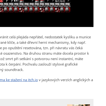
ánit celá plejáda nepřátel, nedostatek kyslíku a munice
vané klíče, a také dřevní herní mechanismy, kdy např.
e po opuštění resetována, tzn. při návratu vás čeká
é osazenstvo. Na druhou stranu máte docela prostor k
ož smrt při setkání s potvorou není instantní, máte
ta k čerpání. Pochvalu zaslouží stylové grafické
ný soundtrack.
ma ke stažení na itch.io
v jazykových verzích anglických a