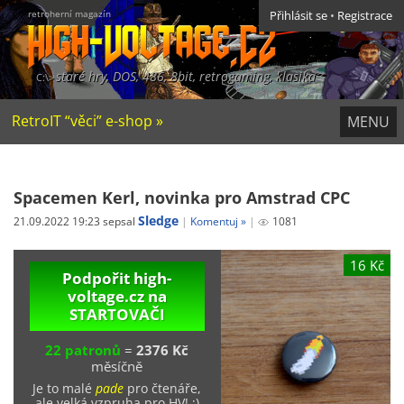
retroherní magazín
Přihlásit se
•
Registrace
staré hry, DOS, 486, 8bit, retrogaming, klasika
RetroIT “věci” e-shop »
MENU
Spacemen Kerl, novinka pro Amstrad CPC
Sledge
21.09.2022 19:23 sepsal
Komentuj »
1081
16 Kč
Podpořit high-
voltage.cz na
STARTOVAČI
22 patronů
=
2376 Kč
měsíčně
Je to malé
pade
pro čtenáře,
ale velká vzpruha pro HV! ;)