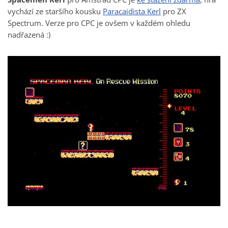
vychází ze staršího kousku
Paracaidista Kerl
pro ZX
Spectrum. Verze pro CPC je ovšem v každém ohledu
nadřazená :)