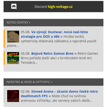
Discord
high-voltage.cz
RETRO-ŠORTKY »
05.08.
Ve vývoji: Dustwar, nová real-time
strategie pro DOS a 486 »
Hrstka tanků,
symetricky dokonalá základna a vyprahlá poušť
plane…
05.08.
Bojové Retro Games Brno »
Retro Games
Brno pořádá další akci v brněnském kině Art.
Tentokrá…
NERETRO & INDIE & OFFTOPIC »
02.08.
Sinned Arena – zkuste demo české retro
deathmatch FPS »
Máte chuť na svižnou
arénovou střílečku, ale servery vašich oblíb…