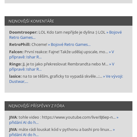
NEJNOVĚJŠÍ KOMENTÁŘE
Doomtrooper:
LOL Kdo tam nepřijde je dylina :) LOL
» Bojové
Retro Games...
RetroPhill:
Chceme!
» Bojové Retro Games...
Falcon:
První reakce: Fajne! Takže udělaj upscale, mo...
» V
přípravě: Ishar R...
Ringo:
JJ, je to jako překreslovat Rembrandta nebo M...
» V
přípravě: Ishar R...
lasice:
na to se těším, graficky to vypadá skvěle...:...
» Ve vývoji:
Dustwar,...
NEJNOVĚJŠÍ PŘÍSPĚVKY Z FÓRA
JIVA
: tohle video : https://www.youtube.com/live/8J6ep-n...
»
přidání AI do h...
JIVA
: máte rádi louskat kód v pythonu a bashi pro linux...
»
přidání AI do h...