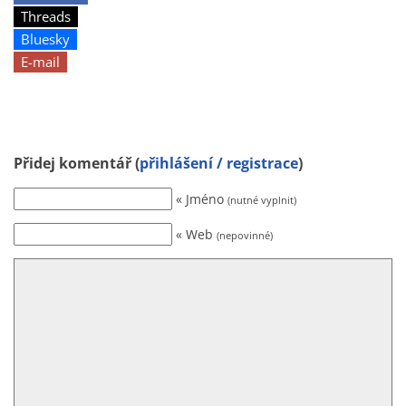
Threads
Bluesky
E-mail
Přidej komentář (
přihlášení / registrace
)
« Jméno
(nutné vyplnit)
« Web
(nepovinné)