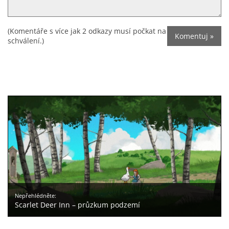
(Komentáře s více jak 2 odkazy musí počkat na
schválení.)
Nepřehlédněte:
Scarlet Deer Inn – průzkum podzemí