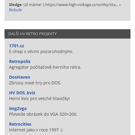
Sledge
: Už máme! :) https://www.high-voltage.cz/sortky/sta...
»
Bobule
DALŠÍ HV RETRO PROJEKTY
1701.cz
E-shop s věcmi pozoruhodnými.
Retropolis
Agregátor počítačově-herního retra.
DosHaven
Zbrusu nové hry pro DOS.
HV DOS_kvíz
Herní kvíz pro vetché hlavičky!
img2vga
Převede obrázek do VGA 320×200.
Retrocities
Internet jako v roce 1997 :)