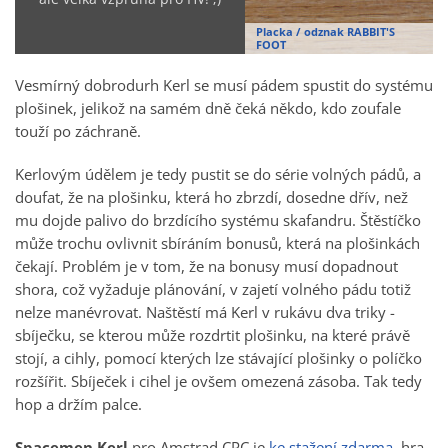
Placka / odznak RABBIT'S
FOOT
Vesmírný dobrodurh Kerl se musí pádem spustit do systému
plošinek, jelikož na samém dně čeká někdo, kdo zoufale
touží po záchraně.
Kerlovým údělem je tedy pustit se do série volných pádů, a
doufat, že na plošinku, která ho zbrzdí, dosedne dřív, než
mu dojde palivo do brzdícího systému skafandru. Štěstíčko
může trochu ovlivnit sbíráním bonusů, která na plošinkách
čekají. Problém je v tom, že na bonusy musí dopadnout
shora, což vyžaduje plánování, v zajetí volného pádu totiž
nelze manévrovat. Naštěstí má Kerl v rukávu dva triky -
sbíječku, se kterou může rozdrtit plošinku, na které právě
stojí, a cihly, pomocí kterých lze stávající plošinky o políčko
rozšířit. Sbíječek i cihel je ovšem omezená zásoba. Tak tedy
hop a držím palce.
Spacemen Kerl
pro Amstrad CPC je
ke stažení zdarma
, hra