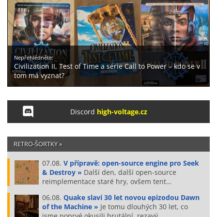
Nepřehlédněte:
Civilization II, Test of Time a série Call to Power – kdo se v
tom má vyznat?
Discord
high-voltage.cz
RETRO-ŠORTKY »
07.08.
V přípravě: open-source engine pro Seek
& Destroy »
Další den, další open-source
reimplementace staré hry, ovšem tent…
06.08.
Quake slaví 30 let novou epizodou Dawn
of the Machine »
Je tomu dlouhých 30 let, co
jsme poprvé okusili brutální, rezavý …