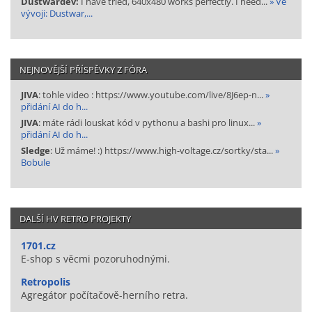
Dustwardev:
I have tried, 640x480 works perfectly. I need...
» Ve
vývoji: Dustwar,...
NEJNOVĚJŠÍ PŘÍSPĚVKY Z FÓRA
JIVA
: tohle video : https://www.youtube.com/live/8J6ep-n...
»
přidání AI do h...
JIVA
: máte rádi louskat kód v pythonu a bashi pro linux...
»
přidání AI do h...
Sledge
: Už máme! :) https://www.high-voltage.cz/sortky/sta...
»
Bobule
DALŠÍ HV RETRO PROJEKTY
1701.cz
E-shop s věcmi pozoruhodnými.
Retropolis
Agregátor počítačově-herního retra.