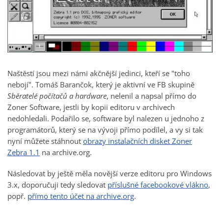
Naštěstí jsou mezi námi akčnější jedinci, kteří se "toho
nebojí". Tomáš Barančok, který je aktivní ve FB skupině
Sběratelé počítačů a hardware
, nelenil a napsal přímo do
Zoner Software, jestli by kopii editoru v archivech
nedohledali. Podařilo se, software byl nalezen u jednoho z
programátorů, který se na vývoji přímo podílel, a vy si tak
nyní můžete stáhnout
obrazy instalačních disket Zoner
Zebra 1.1
na archive.org.
Následovat by ještě měla novější verze editoru pro Windows
3.x, doporučuji tedy sledovat
příslušné facebookové vlákno
,
popř.
přímo tento účet na archive.org
.