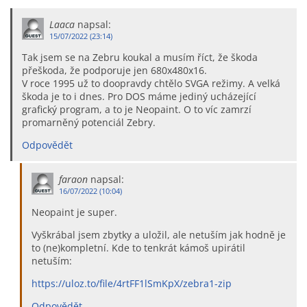
Laaca
napsal:
15/07/2022 (23:14)
Tak jsem se na Zebru koukal a musím říct, že škoda
přeškoda, že podporuje jen 680x480x16.
V roce 1995 už to doopravdy chtělo SVGA režimy. A velká
škoda je to i dnes. Pro DOS máme jediný ucházející
grafický program, a to je Neopaint. O to víc zamrzí
promarněný potenciál Zebry.
Odpovědět
faraon
napsal:
16/07/2022 (10:04)
Neopaint je super.
Vyškrábal jsem zbytky a uložil, ale netuším jak hodně je
to (ne)kompletní. Kde to tenkrát kámoš upirátil
netuším:
https://uloz.to/file/4rtFF1lSmKpX/zebra1-zip
Odpovědět