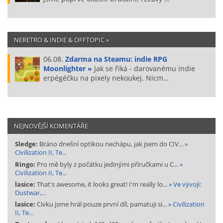
NERETRO & INDIE & OFFTOPIC »
06.08.
Zdarma na Steamu: indie RPG
Moonlighter »
Jak se říká - darovanému indie
erpégéčku na pixely nekoukej. Nicm…
NEJNOVĚJŠÍ KOMENTÁŘE
Sledge:
Bráno dnešní optikou nechápu, jak jsem do CIV...
»
Civilization II, Te...
Ringo:
Pro mě byly z počátku jedinými příručkami u C...
»
Civilization II, Te...
lasice:
That's awesome, it looks great! I'm really lo...
» Ve vývoji:
Dustwar,...
lasice:
Civku jsme hrál pouze první díl, pamatuji si...
» Civilization
II, Te...