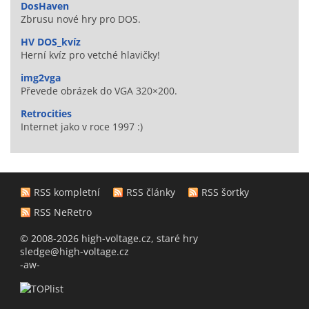
DosHaven
Zbrusu nové hry pro DOS.
HV DOS_kvíz
Herní kvíz pro vetché hlavičky!
img2vga
Převede obrázek do VGA 320×200.
Retrocities
Internet jako v roce 1997 :)
RSS kompletní
RSS články
RSS šortky
RSS NeRetro
© 2008-2026 high-voltage.cz, staré hry
sledge@high-voltage.cz
-aw-