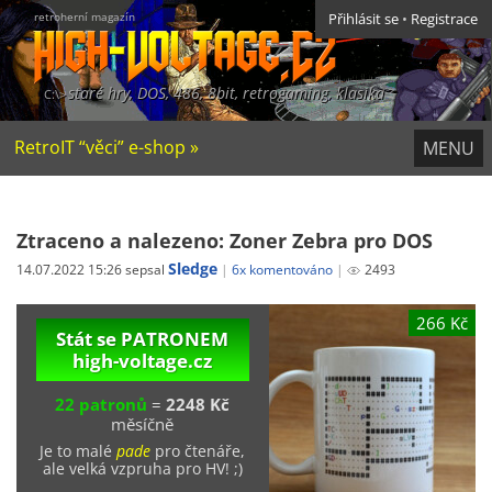
retroherní magazín
Přihlásit se
•
Registrace
staré hry, DOS, 486, 8bit, retrogaming, klasika
RetroIT “věci” e-shop »
MENU
Ztraceno a nalezeno: Zoner Zebra pro DOS
Sledge
14.07.2022 15:26 sepsal
6x komentováno
2493
266 Kč
Stát se PATRONEM
high-voltage.cz
22 patronů
=
2248 Kč
měsíčně
Je to malé
pade
pro čtenáře,
ale velká vzpruha pro HV! ;)