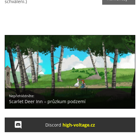
schválení.)
Nepřehlédněte:
Scarlet Deer Inn – průzkum podzemí
Discord
high-voltage.cz