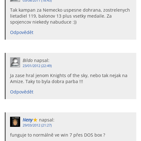
03/08/2011 (18:43)
Tak kampan za Nemecko uspesne dohrana, zostrelenych
lietadiel 119, balonov 13 plus vsetky medaile. Za
spojencov niekedy nabuduce :))
Odpovědět
Bildo
napsal:
23/01/2012 (22:49)
Ja zase hral jenom Knights of the sky, nebo tak nejak na
Amize. Taky to byla dobra parba !!!
Odpovědět
Neny
napsal:
29/03/2012 (21:27)
funguje to normálně ve win 7 přes DOS box ?