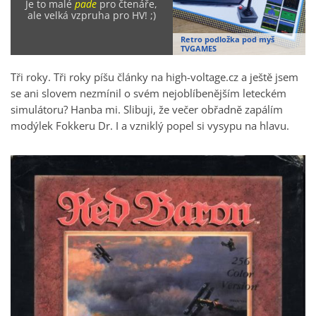
Je to malé
pade
pro čtenáře,
ale velká vzpruha pro HV! ;)
Retro podložka pod myš
TVGAMES
Tři roky. Tři roky píšu články na high-voltage.cz a ještě jsem
se ani slovem nezmínil o svém nejoblíbenějším leteckém
simulátoru? Hanba mi. Slibuji, že večer obřadně zapálím
modýlek Fokkeru Dr. I a vzniklý popel si vysypu na hlavu.