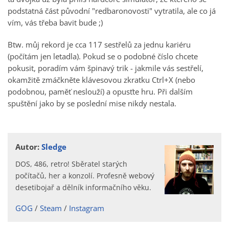
podstatná část původní "redbaronovosti" vytratila, ale co já
vím, vás třeba bavit bude ;)
Btw. můj rekord je cca 117 sestřelů za jednu kariéru
(počítám jen letadla). Pokud se o podobné číslo chcete
pokusit, poradím vám špinavý trik - jakmile vás sestřelí,
okamžitě zmáčkněte klávesovou zkratku Ctrl+X (nebo
podobnou, paměť neslouží) a opusťte hru. Při dalším
spuštění jako by se poslední mise nikdy nestala.
Autor:
Sledge
DOS, 486, retro! Sběratel starých
počítačů, her a konzolí. Profesně webový
desetibojař a dělník informačního věku.
GOG
Steam
Instagram