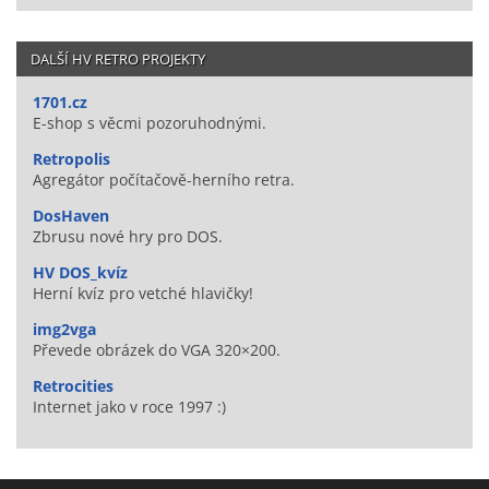
DALŠÍ HV RETRO PROJEKTY
1701.cz
E-shop s věcmi pozoruhodnými.
Retropolis
Agregátor počítačově-herního retra.
DosHaven
Zbrusu nové hry pro DOS.
HV DOS_kvíz
Herní kvíz pro vetché hlavičky!
img2vga
Převede obrázek do VGA 320×200.
Retrocities
Internet jako v roce 1997 :)