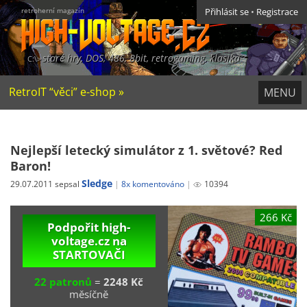
retroherní magazín
Přihlásit se
•
Registrace
staré hry, DOS, 486, 8bit, retrogaming, klasika
RetroIT “věci” e-shop »
MENU
Nejlepší letecký simulátor z 1. světové? Red
Baron!
Sledge
29.07.2011 sepsal
8x komentováno
10394
266 Kč
Podpořit high-
voltage.cz na
STARTOVAČI
22 patronů
=
2248 Kč
měsíčně