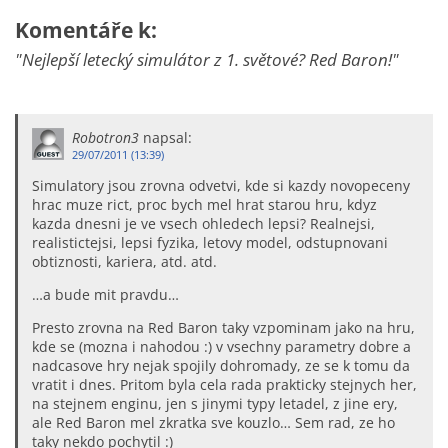
Komentáře k:
"Nejlepší letecký simulátor z 1. světové? Red Baron!"
Robotron3
napsal:
29/07/2011 (13:39)
Simulatory jsou zrovna odvetvi, kde si kazdy novopeceny
hrac muze rict, proc bych mel hrat starou hru, kdyz
kazda dnesni je ve vsech ohledech lepsi? Realnejsi,
realistictejsi, lepsi fyzika, letovy model, odstupnovani
obtiznosti, kariera, atd. atd.
…a bude mit pravdu…
Presto zrovna na Red Baron taky vzpominam jako na hru,
kde se (mozna i nahodou :) v vsechny parametry dobre a
nadcasove hry nejak spojily dohromady, ze se k tomu da
vratit i dnes. Pritom byla cela rada prakticky stejnych her,
na stejnem enginu, jen s jinymi typy letadel, z jine ery,
ale Red Baron mel zkratka sve kouzlo… Sem rad, ze ho
taky nekdo pochytil :)