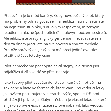
Především je to mód kariéry. Coby novopečený pilot, který
má problémy odnavigovat se i na nejbližší latrínu, začínáte
na nejnižším stupínku, s nulovým respektem, mizerným
letadlem a hlavně (pochopitelně) - nulovým počtem sestřelů.
Ale jelikož jste pravý anglický gentleman, nevzdáváte se a
den za dnem pracujete na své pověsti a sbíráte medaile.
Protože správný anglický pilot má přeci jediné dva cíle:
přežít a stát se letecký esem!
Pilot německý má pochopitelně cíl stejný, ale Němci jsou
odjakživa ti zlí a za zlé se přeci nehraje.
Jako řadový pilot usedáte do letadel, která vám přidělí na
základně a lítáte ve formacích, které vám určí vedoucí letky.
Jak ovšem postupujete v hierarchii výše, spolu s frčkami
přicházejí i privilegia. Zlatým hřebem je vlastní letadlo, které
si, jako správné eso, můžete stylově nabarvit. Jako vedoucí
letky můžete za letu dokonce ostatním pilotům vydávat