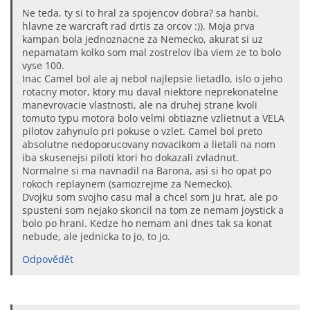
Ne teda, ty si to hral za spojencov dobra? sa hanbi,
hlavne ze warcraft rad drtis za orcov :)). Moja prva
kampan bola jednoznacne za Nemecko, akurat si uz
nepamatam kolko som mal zostrelov iba viem ze to bolo
vyse 100.
Inac Camel bol ale aj nebol najlepsie lietadlo, islo o jeho
rotacny motor, ktory mu daval niektore neprekonatelne
manevrovacie vlastnosti, ale na druhej strane kvoli
tomuto typu motora bolo velmi obtiazne vzlietnut a VELA
pilotov zahynulo pri pokuse o vzlet. Camel bol preto
absolutne nedoporucovany novacikom a lietali na nom
iba skusenejsi piloti ktori ho dokazali zvladnut.
Normalne si ma navnadil na Barona, asi si ho opat po
rokoch replaynem (samozrejme za Nemecko).
Dvojku som svojho casu mal a chcel som ju hrat, ale po
spusteni som nejako skoncil na tom ze nemam joystick a
bolo po hrani. Kedze ho nemam ani dnes tak sa konat
nebude, ale jednicka to jo, to jo.
Odpovědět