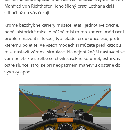
Manfred von Richthofen, jeho šílený bratr Lothar a další
stíhači už na vás čekají...
Kromě bezchybné kariéry můžete létat i jednotlivé cvičné,
popř. historické mise. V běžné misi mimo kariérní mód není
problém navolit si lokaci, typ letadel či dokonce eso, proti
kterému poletíte. Ve všech módech si můžete před každou
misí nastavit věrnost simulace. Na nejobtížnější nastavení se
vám při zbrklé střelbě co chvíli zasekne kulomet, oslní vás
ostré slunce, stroj se při neopatrném manévru dostane do
vývrtky apod.