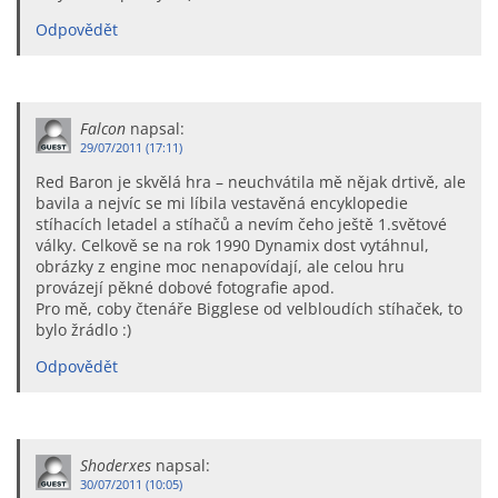
Odpovědět
Falcon
napsal:
29/07/2011 (17:11)
Red Baron je skvělá hra – neuchvátila mě nějak drtivě, ale
bavila a nejvíc se mi líbila vestavěná encyklopedie
stíhacích letadel a stíhačů a nevím čeho ještě 1.světové
války. Celkově se na rok 1990 Dynamix dost vytáhnul,
obrázky z engine moc nenapovídají, ale celou hru
provázejí pěkné dobové fotografie apod.
Pro mě, coby čtenáře Bigglese od velbloudích stíhaček, to
bylo žrádlo :)
Odpovědět
Shoderxes
napsal:
30/07/2011 (10:05)