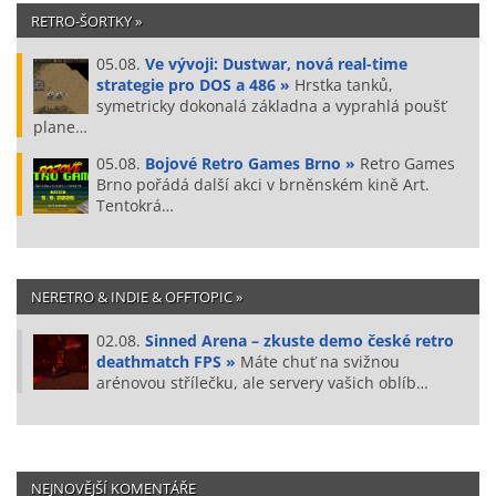
RETRO-ŠORTKY »
05.08.
Ve vývoji: Dustwar, nová real-time
strategie pro DOS a 486 »
Hrstka tanků,
symetricky dokonalá základna a vyprahlá poušť
plane…
05.08.
Bojové Retro Games Brno »
Retro Games
Brno pořádá další akci v brněnském kině Art.
Tentokrá…
NERETRO & INDIE & OFFTOPIC »
02.08.
Sinned Arena – zkuste demo české retro
deathmatch FPS »
Máte chuť na svižnou
arénovou střílečku, ale servery vašich oblíb…
NEJNOVĚJŠÍ KOMENTÁŘE