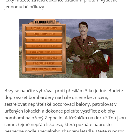
jednoduché příkazy.
Brzy se naučíte vyhrávat proti přesilám 3 ku jedné. Budete
doprovázet bombardéry nad cíle určené ke zničení,
sestřelovat nepřátelské pozorovací balóny, patrolovat v
určených lokacích a dokonce poletíte vystřílet z oblohy
bombami naložený Zeppelin! A třešnička na dortu? Tou jsou
samozřejmě nepřátelská esa, která poznáte naprosto
bezpečně podle speciálního zbarvení letadla. Dejte si pozor,