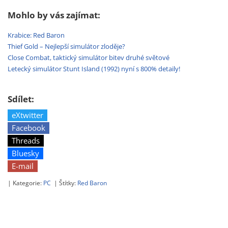
Mohlo by vás zajímat:
Krabice: Red Baron
Thief Gold – Nejlepší simulátor zloděje?
Close Combat, taktický simulátor bitev druhé světové
Letecký simulátor Stunt Island (1992) nyní s 800% detaily!
Sdílet:
eXtwitter
Facebook
Threads
Bluesky
E-mail
| Kategorie:
PC
| Štítky:
Red Baron