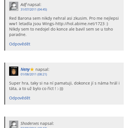
Adf
napsal:
31/07/2011 (04:45)
Red Barona sem nikdy nehral asi zkusim. Pro me nejlepsi
ww1 letadla jsou Wings-http://hol.abime.net/1723 :)
NIkdy sem to nedojel do konce ale bavil sem se u toho
paradne.
Odpovědět
Neny
napsal:
01/08/2011 (08:21)
Super hra, taky si na ní pamatuji, dokonce jí s náma hrál i
táta, a to už bylo co říct ! :-)))
Odpovědět
Shoderxes
napsal: