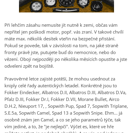
Při lehčím zásahu nemusíte jít nutně k zemi, občas vám
nepřítel jen poškodí motor, popř. vás zraní. V takové chvílí
máte max. několik desítek vteřin na bezpečné přistání.
Pokud se povede, tak v závislosti na tom, na jaké straně
fronty právě jste, putujete buď do nemocnice, nebo do
vězení. Obojí nejpozději po několika měsících opustíte a jste
odveleni zpět na bojiště.
Pravověrné letce zajisté potěší, že mohou usednout za
kniply celé řady autentických letadel. Konkrétně jsou to
Fokker Eindecker, Albatros D.II, Albatros D.III, Albatros D.Va,
Pfalz D.III, Fokker Dr.I, Fokker D.VII, Morane Bullet, Airco
D.H.2, Nieuport 17, , Sopwith Pup, Spad 7, Sopwith Triplane,
S.E.5a, Sopwith Camel, Spad 13 a Sopwith Snipe. Ehm... já
osobně znám jen Camel, a co se jeho parametrů týče, tak
vím jediné, a to, že "je nejlepčí". Výčet es, které ve hře