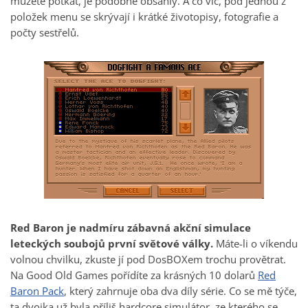
můžete potkat, je podobně obsáhlý. A co víc, pod jednou z
položek menu se skrývají i krátké životopisy, fotografie a
počty sestřelů.
Red Baron je nadmíru zábavná akční simulace
leteckých soubojů první světové války.
Máte-li o víkendu
volnou chvilku, zkuste jí pod DosBOXem trochu provětrat.
Na Good Old Games pořídíte za krásných 10 dolarů
Red
Baron Pack
, který zahrnuje oba dva díly série. Co se mě týče,
ta dvojka už byla příliš hardcore simulátor, ze kterého se