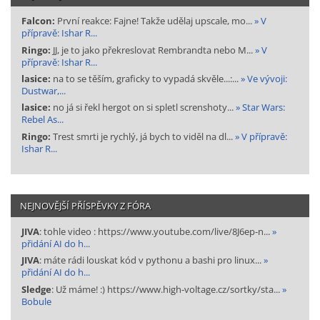
Falcon:
První reakce: Fajne! Takže udělaj upscale, mo...
» V
přípravě: Ishar R...
Ringo:
JJ, je to jako překreslovat Rembrandta nebo M...
» V
přípravě: Ishar R...
lasice:
na to se těším, graficky to vypadá skvěle...:...
» Ve vývoji:
Dustwar,...
lasice:
no já si řekl hergot on si spletl screnshoty...
» Star Wars:
Rebel As...
Ringo:
Trest smrti je rychlý, já bych to viděl na dl...
» V přípravě:
Ishar R...
NEJNOVĚJŠÍ PŘÍSPĚVKY Z FÓRA
JIVA
: tohle video : https://www.youtube.com/live/8J6ep-n...
»
přidání AI do h...
JIVA
: máte rádi louskat kód v pythonu a bashi pro linux...
»
přidání AI do h...
Sledge
: Už máme! :) https://www.high-voltage.cz/sortky/sta...
»
Bobule