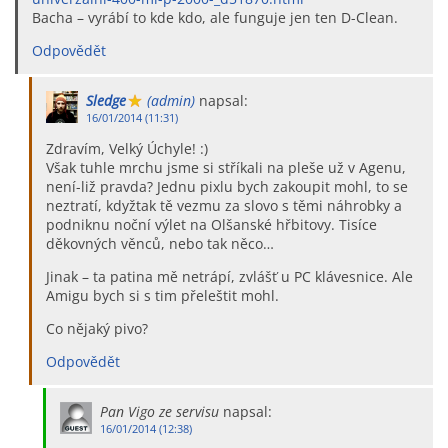
Bacha – vyrábí to kde kdo, ale funguje jen ten D-Clean.
Odpovědět
Sledge
(admin)
napsal:
16/01/2014 (11:31)
Zdravím, Velký Úchyle! :)
Však tuhle mrchu jsme si stříkali na pleše už v Agenu,
není-liž pravda? Jednu pixlu bych zakoupit mohl, to se
neztratí, kdyžtak tě vezmu za slovo s těmi náhrobky a
podniknu noční výlet na Olšanské hřbitovy. Tisíce
děkovných věnců, nebo tak něco…
Jinak – ta patina mě netrápí, zvlášť u PC klávesnice. Ale
Amigu bych si s tim přeleštit mohl.
Co nějaký pivo?
Odpovědět
Pan Vigo ze servisu
napsal:
16/01/2014 (12:38)