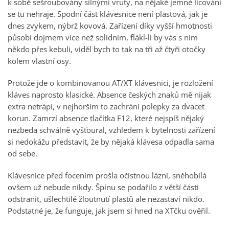
k sobě sešroubovány silnými vruty, na nějaké jemné lícování
se tu nehraje. Spodní část klávesnice není plastová, jak je
dnes zvykem, nýbrž kovová. Zařízení díky vyšší hmotnosti
působí dojmem více než solidním, flákl-li by vás s ním
někdo přes kebuli, viděl bych to tak na tři až čtyři otočky
kolem vlastní osy.
Protože jde o kombinovanou AT/XT klávesnici, je rozložení
kláves naprosto klasické. Absence českých znaků mě nijak
extra netrápí, v nejhorším to zachrání polepky za dvacet
korun. Zamrzí absence tlačítka F12, které nejspíš nějaký
nezbeda schválně vyšťoural, vzhledem k bytelnosti zařízení
si nedokážu představit, že by nějaká klávesa odpadla sama
od sebe.
Klávesnice před focením prošla očistnou lázní, sněhobílá
ovšem už nebude nikdy. Špínu se podařilo z větší části
odstranit, ušlechtilé žloutnutí plastů ale nezastaví nikdo.
Podstatné je, že funguje, jak jsem si hned na XTčku ověřil.