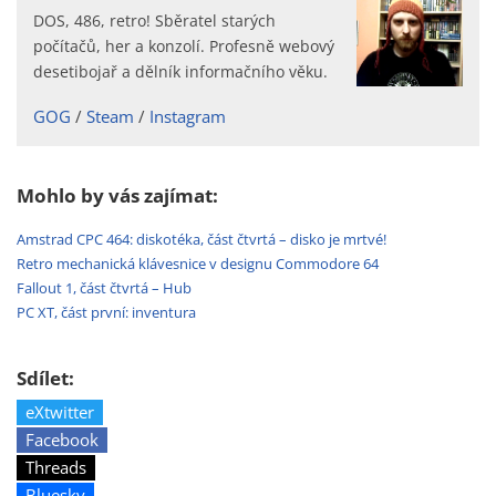
DOS, 486, retro! Sběratel starých
počítačů, her a konzolí. Profesně webový
desetibojař a dělník informačního věku.
GOG
Steam
Instagram
Mohlo by vás zajímat:
Amstrad CPC 464: diskotéka, část čtvrtá – disko je mrtvé!
Retro mechanická klávesnice v designu Commodore 64
Fallout 1, část čtvrtá – Hub
PC XT, část první: inventura
Sdílet:
eXtwitter
Facebook
Threads
Bluesky