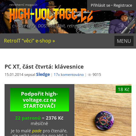
retroherní magazín
Přihlásit se
•
Registrace
staré hry, DOS, 486, 8bit, retrogaming, klasika
RetroIT “věci” e-shop »
MENU
PC XT, část čtvrtá: klávesnice
Sledge
15.01.2014 sepsal
17x komentováno
9015
18 Kč
Podpořit high-
voltage.cz na
STARTOVAČI
22 patronů
=
2376 Kč
měsíčně
Je to malé
pade
pro čtenáře,
ale velká vzpruha pro HV! ;)