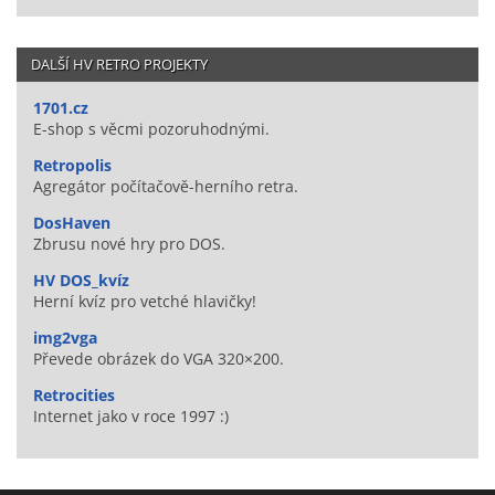
DALŠÍ HV RETRO PROJEKTY
1701.cz
E-shop s věcmi pozoruhodnými.
Retropolis
Agregátor počítačově-herního retra.
DosHaven
Zbrusu nové hry pro DOS.
HV DOS_kvíz
Herní kvíz pro vetché hlavičky!
img2vga
Převede obrázek do VGA 320×200.
Retrocities
Internet jako v roce 1997 :)