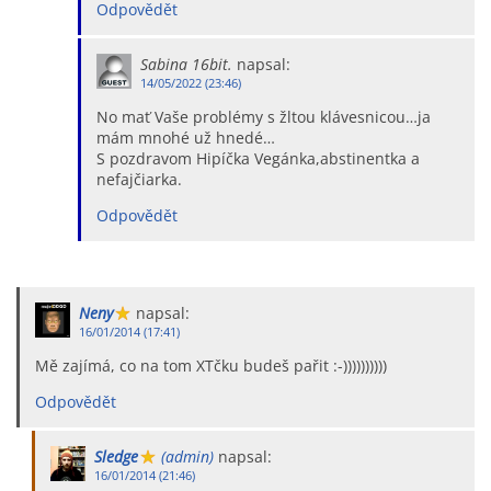
Odpovědět
Sabina 16bit.
napsal:
14/05/2022 (23:46)
No mať Vaše problémy s žltou klávesnicou…ja
mám mnohé už hnedé…
S pozdravom Hipíčka Vegánka,abstinentka a
nefajčiarka.
Odpovědět
Neny
napsal:
16/01/2014 (17:41)
Mě zajímá, co na tom XTčku budeš pařit :-))))))))))
Odpovědět
Sledge
(admin)
napsal:
16/01/2014 (21:46)