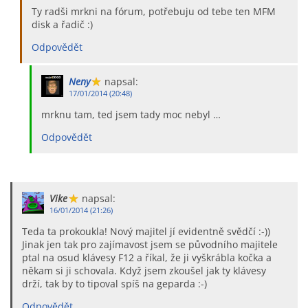
Ty radši mrkni na fórum, potřebuju od tebe ten MFM
disk a řadič :)
Odpovědět
Neny
napsal:
17/01/2014 (20:48)
mrknu tam, ted jsem tady moc nebyl …
Odpovědět
Vike
napsal:
16/01/2014 (21:26)
Teda ta prokoukla! Nový majitel jí evidentně svědčí :-))
Jinak jen tak pro zajímavost jsem se původního majitele
ptal na osud klávesy F12 a říkal, že ji vyškrábla kočka a
někam si ji schovala. Když jsem zkoušel jak ty klávesy
drží, tak by to tipoval spíš na geparda :-)
Odpovědět