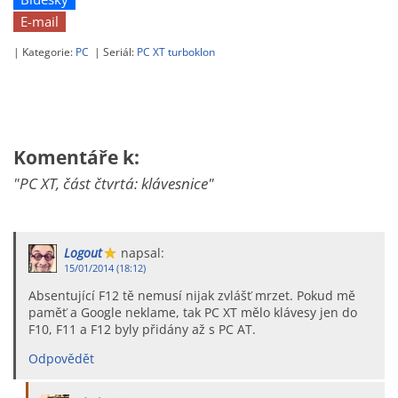
E-mail
| Kategorie:
PC
| Seriál:
PC XT turboklon
Komentáře k:
"PC XT, část čtvrtá: klávesnice"
Logout
napsal:
15/01/2014 (18:12)
Absentující F12 tě nemusí nijak zvlášť mrzet. Pokud mě
paměť a Google neklame, tak PC XT mělo klávesy jen do
F10, F11 a F12 byly přidány až s PC AT.
Odpovědět