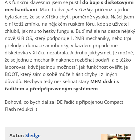
A s funkční klávesnicí jsem se pustil
do boje s disketovými
mechanikami
. Mám tu dvě
pět-a-čtvrtky
, přičemž u jedné
byla šance, že se v XTčku chytí, poměrně vysoká. Našel jsem
o ní totiž zmínku na nějakém ruském fóru, kde se uživatel
chlubil, jak mu to hezky funguje. Buď má ale na desce nějaký
novější BIOS, který podporuje 1.2MB mechaniky, nebo trpí
přeludy z domácí samohonky, v každém případě mě
disketovka v XTčku nezabrala. A druhá jakbysmet. Je možné,
že se jednu z mechanik nakonec rozběhat podaří, ale těžko
laborovat, když jedinou možností, jak funkčnost ověřit, je
BOOT, který sám o sobě může hlásit chyby i z jiných
důvodů. Nezbývá tedy než sehnat starý
MFM disk i s
řadičem a předpřipraveným systémem
.
Bohové, co bych dal za IDE řadič s připojenou Compact
Flash redukcí :)
Autor:
Sledge