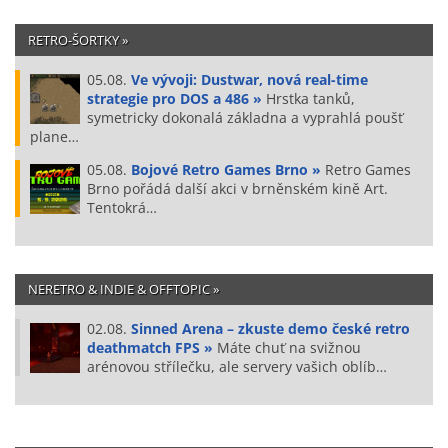
RETRO-ŠORTKY »
05.08.
Ve vývoji: Dustwar, nová real-time
strategie pro DOS a 486 »
Hrstka tanků,
symetricky dokonalá základna a vyprahlá poušť
plane…
05.08.
Bojové Retro Games Brno »
Retro Games
Brno pořádá další akci v brněnském kině Art.
Tentokrá…
NERETRO & INDIE & OFFTOPIC »
02.08.
Sinned Arena – zkuste demo české retro
deathmatch FPS »
Máte chuť na svižnou
arénovou střílečku, ale servery vašich oblíb…