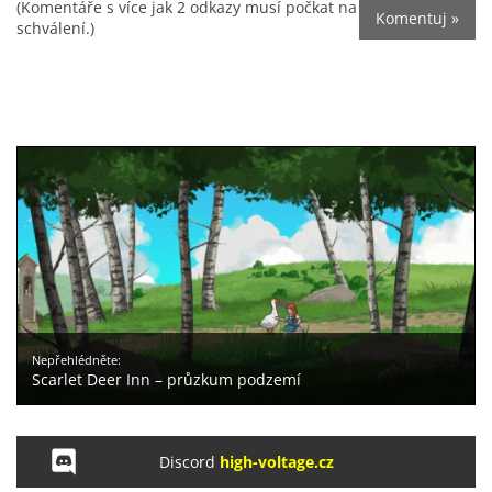
(Komentáře s více jak 2 odkazy musí počkat na
schválení.)
Nepřehlédněte:
Scarlet Deer Inn – průzkum podzemí
Discord
high-voltage.cz