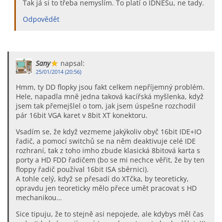
Tak já si to třeba nemyslím. To platí o IDNESu, ne tady.
Odpovědět
Sany
napsal:
25/01/2014 (20:56)
Hmm, ty DD flopky jsou fakt celkem nepříjemný problém.
Hele, napadla mně jedna taková kacířská myšlenka, když
jsem tak přemejšlel o tom, jak jsem úspešne rozchodil
pár 16bit VGA karet v 8bit XT konektoru.
Vsadím se, že když vezmeme jakýkoliv obyč 16bit IDE+IO
řadič, a pomocí switchů se na něm deaktivuje celé IDE
rozhraní, tak z toho imho zbude klasická 8bitová karta s
porty a HD FDD řadičem (bo se mi nechce věřit, že by ten
floppy řadič používal 16bit ISA sběrnici).
A tohle celý, když se přesadí do XTčka, by teoreticky,
opravdu jen teoreticky mělo přece umět pracovat s HD
mechanikou…
Sice tipuju, že to stejně asi nepojede, ale kdybys měl čas