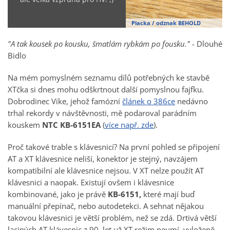
Placka / odznak BEHOLD
"A tak kousek po kousku, šmatlám rybkám po fousku."
- Dlouhé
Bidlo
Na mém pomyslném seznamu dílů potřebných ke stavbě
XTčka si dnes mohu odškrtnout další pomyslnou fajfku.
Dobrodinec Vike, jehož famózní
článek o 386ce
nedávno
trhal rekordy v návštěvnosti, mě podaroval parádním
kouskem
NTC KB-6151EA
(
více např. zde
).
Proč takové trable s klávesnicí? Na první pohled se připojení
AT a XT klávesnice neliší, konektor je stejný, navzájem
kompatibilní ale klávesnice nejsou. V XT nelze použít AT
klávesnici a naopak. Existují ovšem i klávesnice
kombinované, jako je právě
KB-6151,
které mají buď
manuální přepínač, nebo autodetekci. A sehnat nějakou
takovou klávesnici je větší problém, než se zdá. Drtivá větší
laciných AT klávesnic z 90. let už XT režim neumí, vyloženě