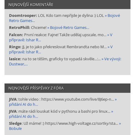
NEJNOVĚJŠÍ KOMENTÁŘE
Doomtrooper:
LOL Kdo tam nepřijde je dylina :) LOL
» Bojové
Retro Games...
RetroPhill:
Chceme!
» Bojové Retro Games...
Falcon:
První reakce: Fajne! Takže udělaj upscale, mo...
» V
přípravě: Ishar R...
Ringo:
JJ, je to jako překreslovat Rembrandta nebo M...
» V
přípravě: Ishar R...
lasice:
na to se těším, graficky to vypadá skvěle...:...
» Ve vývoji:
Dustwar,...
NEJNOVĚJŠÍ PŘÍSPĚVKY Z FÓRA
JIVA
: tohle video : https://www.youtube.com/live/8J6ep-n...
»
přidání AI do h...
JIVA
: máte rádi louskat kód v pythonu a bashi pro linux...
»
přidání AI do h...
Sledge
: Už máme! :) https://www.high-voltage.cz/sortky/sta...
»
Bobule