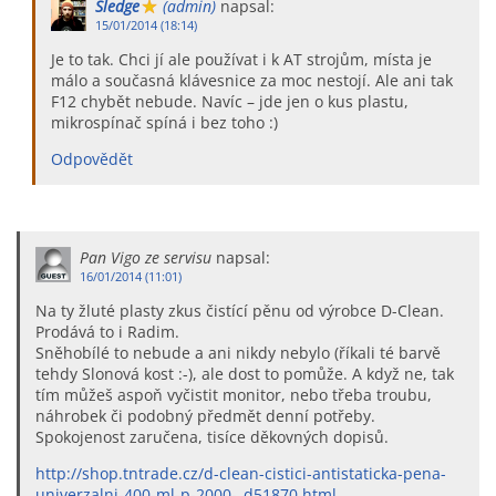
Sledge
(admin)
napsal:
15/01/2014 (18:14)
Je to tak. Chci jí ale používat i k AT strojům, místa je
málo a současná klávesnice za moc nestojí. Ale ani tak
F12 chybět nebude. Navíc – jde jen o kus plastu,
mikrospínač spíná i bez toho :)
Odpovědět
Pan Vigo ze servisu
napsal:
16/01/2014 (11:01)
Na ty žluté plasty zkus čistící pěnu od výrobce D-Clean.
Prodává to i Radim.
Sněhobílé to nebude a ani nikdy nebylo (říkali té barvě
tehdy Slonová kost :-), ale dost to pomůže. A když ne, tak
tím můžeš aspoň vyčistit monitor, nebo třeba troubu,
náhrobek či podobný předmět denní potřeby.
Spokojenost zaručena, tisíce děkovných dopisů.
http://shop.tntrade.cz/d-clean-cistici-antistaticka-pena-
univerzalni-400-ml-p-2000-_d51870.html