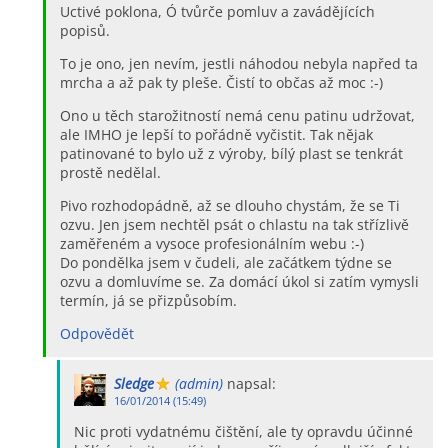
Uctivé poklona, Ó tvůrče pomluv a zavádějících
popisů.
To je ono, jen nevím, jestli náhodou nebyla napřed ta
mrcha a až pak ty pleše. Čistí to občas až moc :-)
Ono u těch starožitností nemá cenu patinu udržovat,
ale IMHO je lepší to pořádně vyčistit. Tak nějak
patinované to bylo už z výroby, bílý plast se tenkrát
prostě nedělal.
Pivo rozhodopádně, až se dlouho chystám, že se Ti
ozvu. Jen jsem nechtěl psát o chlastu na tak střízlivě
zaměřeném a vysoce profesionálním webu :-)
Do pondělka jsem v čudeli, ale začátkem týdne se
ozvu a domluvíme se. Za domácí úkol si zatím vymysli
termín, já se přizpůsobím.
Odpovědět
Sledge
(admin)
napsal:
16/01/2014 (15:49)
Nic proti vydatnému čištění, ale ty opravdu účinné