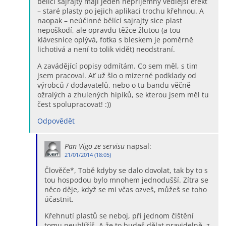
bělící sajrajty mají jeden nepříjemný vedlejší efekt
– staré plasty po jejich aplikaci trochu křehnou. A
naopak – neúčinné bělící sajrajty sice plast
nepoškodí, ale opravdu těžce žlutou (a tou
klávesnice oplývá, fotka s bleskem je poměrně
lichotivá a není to tolik vidět) neodstraní.
A zavádějící popisy odmítám. Co sem měl, s tim
jsem pracoval. Ať už šlo o mizerné podklady od
výrobců / dodavatelů, nebo o tu bandu věčně
ožralých a zhulených hipíků, se kterou jsem měl tu
čest spolupracovat! :))
Odpovědět
Pan Vigo ze servisu
napsal:
21/01/2014 (18:05)
Člověče*, Tobě kdyby se dalo dovolat, tak by to s
tou hospodou bylo mnohem jednodušší. Zítra se
něco děje, když se mi včas ozveš, můžeš se toho
účastnit.
Křehnutí plastů se neboj, při jednom čištění
tomu neublížíš. A že to budeš dělat pravidelně, z