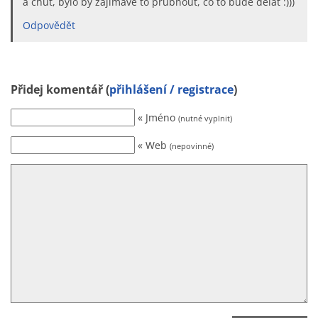
a chuť, bylo by zajímavé to prubnout, co to bude dělat :)))
Odpovědět
Přidej komentář (
přihlášení / registrace
)
« Jméno
(nutné vyplnit)
« Web
(nepovinné)