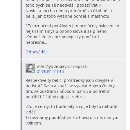
toho bych se Tě neodvážil podezřívat :-)
Navíc ta mrcha nemá primárně za úkol něco
bělit, jen z toho vytáhne bordel a mastnotu.
*To označení používám jen pro účely oslovení, v
nejširším smyslu onoho slova a za plného
vědomí, že je antropologicky poněkud
nepřesné…
Odpovědět
Pan Vigo ze servisu
napsal:
21/01/2014 (18:11)
Respektive ty bělící prostředky jsou obvykle v
podstatě Savo a snaží se vyvolat dojem čistoty
tím, že odstraní i původní barvu a po třetím
použití i čištěný objekt. Nebrat.
„Co je černý, to bude bílý a co je bílý to nebude
vidět“.
© neznámý poddůstojník v hovoru s neznámým
vojínem.