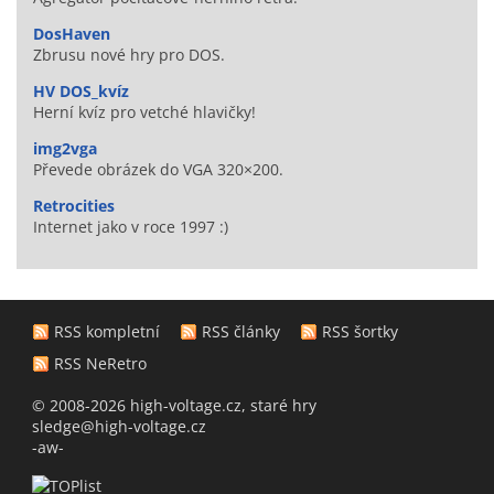
DosHaven
Zbrusu nové hry pro DOS.
HV DOS_kvíz
Herní kvíz pro vetché hlavičky!
img2vga
Převede obrázek do VGA 320×200.
Retrocities
Internet jako v roce 1997 :)
RSS kompletní
RSS články
RSS šortky
RSS NeRetro
© 2008-2026 high-voltage.cz, staré hry
sledge@high-voltage.cz
-aw-