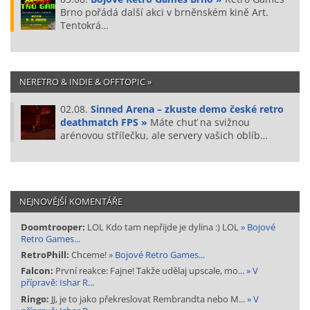
Brno pořádá další akci v brněnském kině Art.
Tentokrá…
NERETRO & INDIE & OFFTOPIC »
02.08.
Sinned Arena – zkuste demo české retro
deathmatch FPS »
Máte chuť na svižnou
arénovou střílečku, ale servery vašich oblíb…
NEJNOVĚJŠÍ KOMENTÁŘE
Doomtrooper:
LOL Kdo tam nepřijde je dylina :) LOL
» Bojové
Retro Games...
RetroPhill:
Chceme!
» Bojové Retro Games...
Falcon:
První reakce: Fajne! Takže udělaj upscale, mo...
» V
přípravě: Ishar R...
Ringo:
JJ, je to jako překreslovat Rembrandta nebo M...
» V