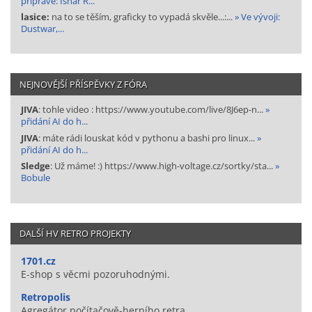
přípravě: Ishar R...
lasice:
na to se těším, graficky to vypadá skvěle...:...
» Ve vývoji:
Dustwar,...
NEJNOVĚJŠÍ PŘÍSPĚVKY Z FÓRA
JIVA
: tohle video : https://www.youtube.com/live/8J6ep-n...
»
přidání AI do h...
JIVA
: máte rádi louskat kód v pythonu a bashi pro linux...
»
přidání AI do h...
Sledge
: Už máme! :) https://www.high-voltage.cz/sortky/sta...
»
Bobule
DALŠÍ HV RETRO PROJEKTY
1701.cz
E-shop s věcmi pozoruhodnými.
Retropolis
Agregátor počítačově-herního retra.