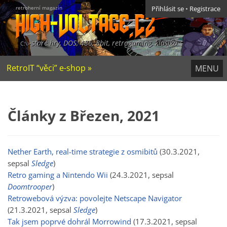
retroherní magazín
Přihlásit se
•
Registrace
staré hry, DOS, 486, 8bit, retrogaming, klasika
RetroIT “věci” e-shop »
MENU
Články z Březen, 2021
Nether Earth, real-time strategie z osmibitů
(30.3.2021,
sepsal
Sledge
)
Retro gaming a Nintendo Wii
(24.3.2021, sepsal
Doomtrooper
)
Retrowebová výzva: povolejte Netscape Navigator
(21.3.2021, sepsal
Sledge
)
Tak jsem poprvé dohrál Morrowind
(17.3.2021, sepsal