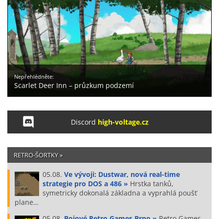
Nepřehlédněte:
Scarlet Deer Inn – průzkum podzemí
Discord
high-voltage.cz
RETRO-ŠORTKY »
05.08.
Ve vývoji: Dustwar, nová real-time
strategie pro DOS a 486 »
Hrstka tanků,
symetricky dokonalá základna a vyprahlá poušť
plane…
05.08.
Bojové Retro Games Brno »
Retro Games