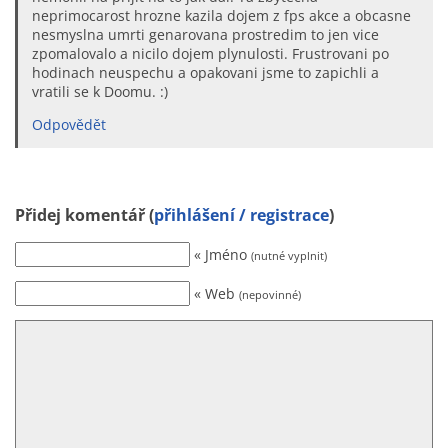
neprimocarost hrozne kazila dojem z fps akce a obcasne
nesmyslna umrti genarovana prostredim to jen vice
zpomalovalo a nicilo dojem plynulosti. Frustrovani po
hodinach neuspechu a opakovani jsme to zapichli a
vratili se k Doomu. :)
Odpovědět
Přidej komentář (
přihlášení / registrace
)
« Jméno
(nutné vyplnit)
« Web
(nepovinné)