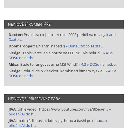
NEJNOVĚJŠÍ KOMENTÁŘE
Daxter:
Prvni hra co jsem si v roce 2003 poridil na m...
» Jak and
Daxter...
Doomtrooper:
Brilantní nápad :)
» DuneCity: co se sta...
Sledge:
Tahle verze jen a pouze na EEE 701. Ale pokud...
» 4:3 v
DOSu na netbo...
Milsa:
Bude to fungovať aj na MSI Wind?
» 4:3 v DOSu na netbo...
Sledge:
Pokud jde o klasickou kombinaci himem.sys / e...
» 4:3 v
DOSu na netbo...
NEJNOVĚJŠÍ PŘÍSPĚVKY Z FÓRA
JIVA
: tohle video : https://www.youtube.com/live/8J6ep-n...
»
přidání AI do h...
JIVA
: máte rádi louskat kód v pythonu a bashi pro linux...
»
přidání AI do h...