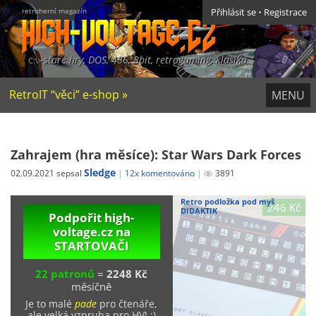
retroherní magazín
Přihlásit se
•
Registrace
staré hry, DOS, 486, 8bit, retrogaming, klasika
RetroIT “věci” e-shop »
MENU
Zahrajem (hra měsíce): Star Wars Dark Forces
Sledge
02.09.2021 sepsal
12x komentováno
3891
Retro podložka pod myš
246 Kč
DIDAKTIK
Podpořit high-
voltage.cz na
STARTOVAČI
22 patronů
=
2248 Kč
měsíčně
Je to malé
pade
pro čtenáře,
ale velká vzpruha pro HV! ;)