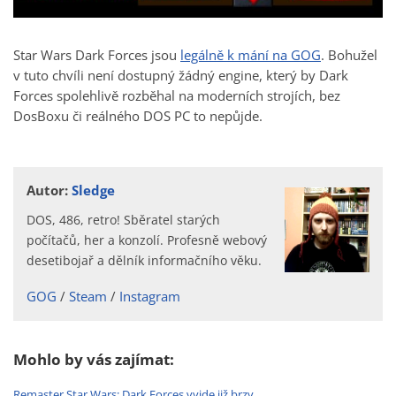
Star Wars Dark Forces jsou
legálně k mání na GOG
. Bohužel
v tuto chvíli není dostupný žádný engine, který by Dark
Forces spolehlivě rozběhal na moderních strojích, bez
DosBoxu či reálného DOS PC to nepůjde.
Autor:
Sledge
DOS, 486, retro! Sběratel starých
počítačů, her a konzolí. Profesně webový
desetibojař a dělník informačního věku.
GOG
Steam
Instagram
Mohlo by vás zajímat:
Remaster Star Wars: Dark Forces vyjde již brzy