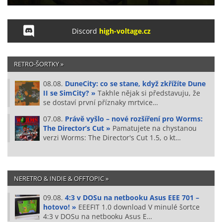
Discord
high-voltage.cz
RETRO-ŠORTKY »
08.08.
DuneCity: co se stane, když zkřížíte Dune
II se SimCity? »
Takhle nějak si představuju, že
se dostaví první příznaky mrtvice…
07.08.
Právě vyšlo – nové rozšíření pro Worms:
The Director’s Cut »
Pamatujete na chystanou
verzi Worms: The Director's Cut 1.5, o kt…
NERETRO & INDIE & OFFTOPIC »
09.08.
4:3 v DOSu na netbooku Asus EEE 701 –
hotovo! »
EEEFIT 1.0 download V minulé šortce
4:3 v DOSu na netbooku Asus E…