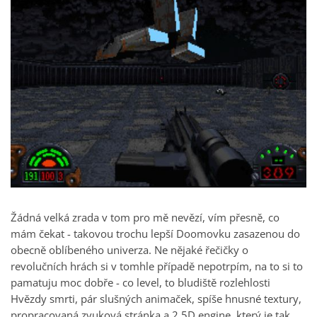
Žádná velká zrada v tom pro mě nevězí, vím přesně, co
mám čekat - takovou trochu lepší Doomovku zasazenou do
obecně oblíbeného univerza. Ne nějaké řečičky o
revolučních hrách si v tomhle případě nepotrpím, na to si to
pamatuju moc dobře - co level, to bludiště rozlehlosti
Hvězdy smrti, pár slušných animaček, spíše hnusné textury,
propracovaná zvuková stránka a 2.5D engine, který je tak