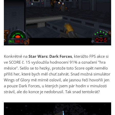
Konkrétně na
Star Wars: Dark Forces
, kterážto FPS akce si
ve SCORE č. 15 vysloužila hodnocení 91% a označení "hra
měsíce". Sešlo se to hezky, protože toto Score opět nemělo
příliš her, které bych měl chuť zahrát. Snad možná simulátor
Wings of Glory mě mírně oslovil, ale jasnou řečí hovořili jen
a pouze Dark Forces, u kterých jsem pár hodin v minulosti
strávil, ale do konce je nedobrusil. Tak snad tentokrát?