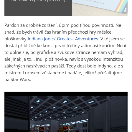
Pardon za drobné zdržení, úpím pod tíhou povinností. Ne
snad, že bych trávil čas hraním předchozí hry měsíce,
plošinovky
Indiana Jones’ Greatest Adventures
. V té jsem se
dostal přibližně ke konci první třetiny a tím asi končím. Není
to úplně zlé, po grafické a zvukové stránce nemám výhrad,
ale jinak je to... inu, plošinovka, navíc s vysokou intenzitou
zákeřných nasrávacích pasáží. Tedy dost bolo Indyho, ale s
mistrem Lucasem zůstaneme i nadále, jelikož přešaltujme
na Star Wars.