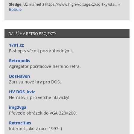
Sledge
: Už máme! :) https://www.high-voltage.cz/sortky/sta...
»
Bobule
DALŠÍ HV RETRO PROJEKTY
1701.cz
E-shop s věcmi pozoruhodnými.
Retropolis
Agregátor počítačově-herního retra.
DosHaven
Zbrusu nové hry pro DOS.
HV DOS_kvíz
Herní kvíz pro vetché hlavičky!
img2vga
Převede obrázek do VGA 320×200.
Retrocities
Internet jako v roce 1997 :)