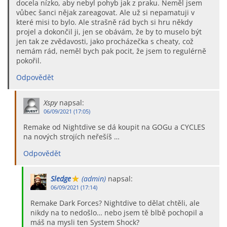
docela nízko, aby nebyl pohyb jak z praku. Neměl jsem
vůbec šanci nějak zareagovat. Ale už si nepamatuji v
které misi to bylo. Ale strašně rád bych si hru někdy
projel a dokončil ji, jen se obávám, že by to muselo být
jen tak ze zvědavosti, jako procházečka s cheaty, což
nemám rád, neměl bych pak pocit, že jsem to regulérně
pokořil.
Odpovědět
Xspy
napsal:
06/09/2021 (17:05)
Remake od Nightdive se dá koupit na GOGu a CYCLES
na nových strojích neřešíš …
Odpovědět
Sledge
(admin)
napsal:
06/09/2021 (17:14)
Remake Dark Forces? Nightdive to dělat chtěli, ale
nikdy na to nedošlo… nebo jsem tě blbě pochopil a
máš na mysli ten System Shock?