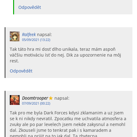
Odpovědět
Ralfeek
napsal:
05/09/2021 (13:22)
Tak táto hra mi dosť dlho unikala, teraz mám aspoň
väčšiu motiváciu ísť do nej. Dik za upozornenie na môj
rest.
Odpovědět
Doomtrooper
napsal:
07/09/2021 (00:22)
Tak pro me byla Dark Forces kdysi zklamanim a uz jsem
se k ni nikdy nevratil. Zpocatku me uchvatila atmosfera a
zvuky ale po par levelech jsem nekde zakysnul a nemohl
dal. Zkouseli jsme to tenkrat pak i s kamaradem a
nemohli na prijit na to jak dal. Ta zbytecna