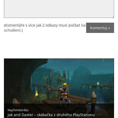
(Komentáře s více jak 2 odkazy musí počkat na
schválení.)
Nepřehlédněte:
Jak and Daxter – skákačka z druhého PlayStationu