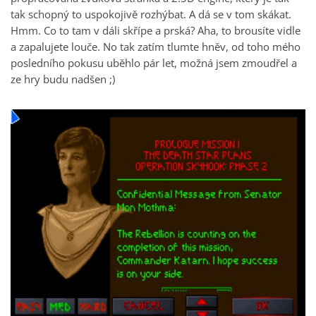
tak schopný to uspokojivě rozhýbat. A dá se v tom skákat.
Hmm. Co to tam v dáli skřípe a prská? Aha, to brousíte vidle
a zapalujete louče. No tak zatím tlumte hněv, od toho mého
posledního pokusu uběhlo pár let, možná jsem zmoudřel a
ze hry budu nadšen ;)