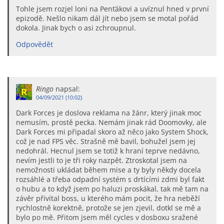
Tohle jsem rozjel loni na Penťákovi a uvíznul hned v první
epizodě. Nešlo nikam dál jít nebo jsem se motal pořád
dokola. Jinak bych o asi zchroupnul.
Odpovědět
Ringo
napsal:
04/09/2021 (10:02)
Dark Forces je doslova reklama na žánr, který jinak moc
nemusím, prostě pecka. Nemám jinak rád Doomovky, ale
Dark Forces mi připadal skoro až něco jako System Shock,
což je nad FPS věc. Strašně mě bavil, bohužel jsem jej
nedohrál. Hecnul jsem se totiž k hraní teprve nedávno,
nevím jestli to je tři roky nazpět. Ztroskotal jsem na
nemožnosti ukládat během mise a ty byly někdy docela
rozsáhlé a třeba odpadní systém s drtícími zdmi byl fakt
o hubu a to když jsem po haluzi proskákal, tak mě tam na
závěr přivítal boss, u kterého mám pocit, že hra neběží
rychlostně korektně, protože se jen zjevil, dotkl se mě a
bylo po mě. Přitom jsem měl cycles v dosboxu sražené