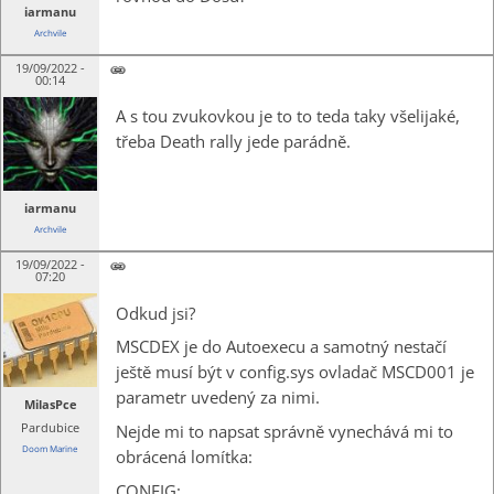
iarmanu
Archvile
19/09/2022 -
00:14
A s tou zvukovkou je to to teda taky všelijaké,
třeba Death rally jede parádně.
iarmanu
Archvile
19/09/2022 -
07:20
Odkud jsi?
MSCDEX je do Autoexecu a samotný nestačí
ještě musí být v config.sys ovladač MSCD001 je
parametr uvedený za nimi.
MilasPce
Pardubice
Nejde mi to napsat správně vynechává mi to
Doom Marine
obrácená lomítka:
CONFIG: