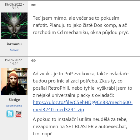
19/09/2022 -
13:13
Teď jsem mimo, ale večer se to pokusím
nafotit. Plánuju to jako čistě Dos komp, a až
rozchodim Cd mechaniku, okna půjdou pryč.
iarmanu
Archvile
19/09/2022 -
14:14
Ad zvuk - je to PnP zvukovka, takže ovladače
budou pro inicializaci potřeba. Zkus ty, co
posílal RetroPhill, nebo tyhle, vyškrábl jsem to
z nějaké univerzální placky s ovladači:
Sledge
https://uloz.to/file/C5ehHDg9Cn8R/med1600-
Doom Marine
med3240-med3241-zip
A pokud to instalační utilita neudělá za tebe,
nezapomeň na SET BLASTER v autoexec.bat,
tzn. např.