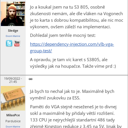
Jo a koukal jsem na tu S3 805, osobně
zkušenosti nemám, ale dle vláken na Vogonech
je to karta s dobrou kompatibilitou, ale nic moc
výkonem, ovšem záleží na implementaci.
Sledge
Dohledal jsem tenhle mocný test:
Doom Marine
https://dependency-injection.com/vlb-vga-
group-test/
A opravdu, je tam víc karet s S3805, ale
výsledky jak na houpačce. Takže víme prd :)
19/09/2022 -
21:45
Já bych to nechal jak to je. Maximálně bych
vyměnil zvukovku za ESS.
Paměti do VGA stejně neseženeš je to divnej
sokl a maximálně by přidaly větší rozlišení.
MilasPce
133 CPU je nejrychlejší standartní 486 tady
Pardubice
zřejmě Kingston redukce z 3,45 na 5V. Jinak by
Doom Marine