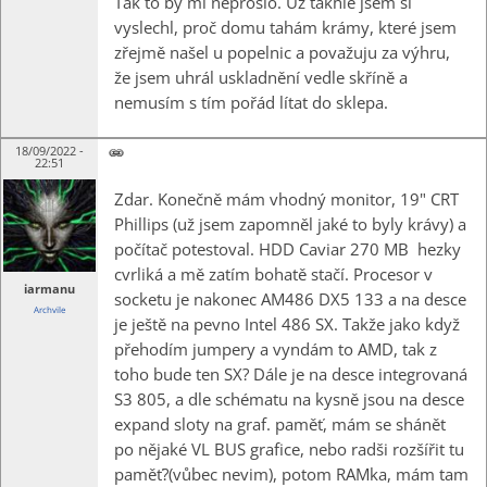
Tak to by mi neprošlo. Už takhle jsem si
vyslechl, proč domu tahám krámy, které jsem
zřejmě našel u popelnic a považuju za výhru,
že jsem uhrál uskladnění vedle skříně a
nemusím s tím pořád lítat do sklepa.
18/09/2022 -
22:51
Zdar. Konečně mám vhodný monitor, 19" CRT
Phillips (už jsem zapomněl jaké to byly krávy) a
počítač potestoval. HDD Caviar 270 MB hezky
cvrliká a mě zatím bohatě stačí. Procesor v
iarmanu
socketu je nakonec AM486 DX5 133 a na desce
Archvile
je ještě na pevno Intel 486 SX. Takže jako když
přehodím jumpery a vyndám to AMD, tak z
toho bude ten SX? Dále je na desce integrovaná
S3 805, a dle schématu na kysně jsou na desce
expand sloty na graf. paměť, mám se shánět
po nějaké VL BUS grafice, nebo radši rozšířit tu
paměť?(vůbec nevim), potom RAMka, mám tam