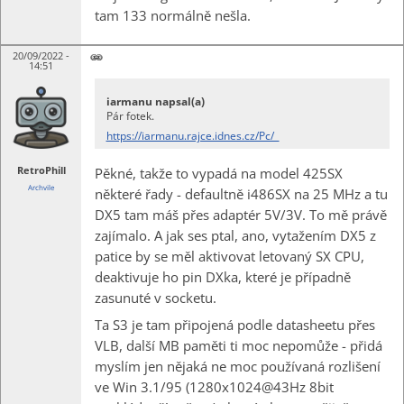
tam 133 normálně nešla.
20/09/2022 -
14:51
iarmanu napsal(a)
Pár fotek.
https://iarmanu.rajce.idnes.cz/Pc/
RetroPhill
Pěkné, takže to vypadá na model 425SX
Archvile
některé řady - defaultně i486SX na 25 MHz a tu
DX5 tam máš přes adaptér 5V/3V. To mě právě
zajímalo. A jak ses ptal, ano, vytažením DX5 z
patice by se měl aktivovat letovaný SX CPU,
deaktivuje ho pin DXka, které je případně
zasunuté v socketu.
Ta S3 je tam připojená podle datasheetu přes
VLB, další MB paměti ti moc nepomůže - přidá
myslím jen nějaká ne moc používaná rozlišení
ve Win 3.1/95 (1280x1024@43Hz 8bit