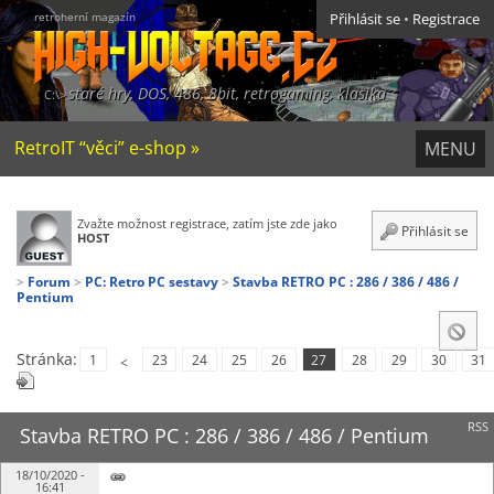
retroherní magazín
Přihlásit se
•
Registrace
staré hry, DOS, 486, 8bit, retrogaming, klasika
RetroIT “věci” e-shop »
MENU
Zvažte možnost registrace, zatím jste zde jako
Přihlásit se
HOST
Forum
PC: Retro PC sestavy
Stavba RETRO PC : 286 / 386 / 486 /
Pentium
Stránka:
1
23
24
25
26
27
28
29
30
31
<
RSS
Stavba RETRO PC : 286 / 386 / 486 / Pentium
18/10/2020 -
16:41