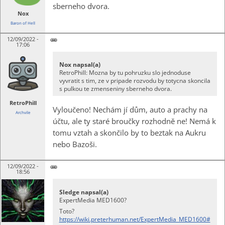
sberneho dvora.
Nox
Baron of Hell
12/09/2022 -
17:06
Nox napsal(a)
RetroPhill: Mozna by tu pohruzku slo jednoduse
vyvratit s tim, ze v pripade rozvodu by totycna skoncila
s pulkou te zmenseniny sberneho dvora.
RetroPhill
Vyloučeno! Nechám jí dům, auto a prachy na
Archvile
účtu, ale ty staré broučky rozhodně ne! Nemá k
tomu vztah a skončilo by to beztak na Aukru
nebo Bazoši.
12/09/2022 -
18:56
Sledge napsal(a)
ExpertMedia MED1600?
Toto?
https://wiki.preterhuman.net/ExpertMedia_MED1600#