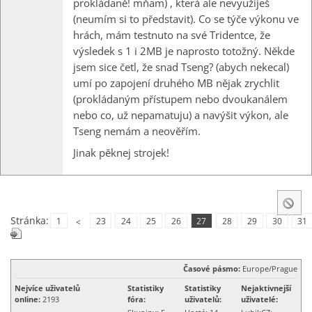
prokládaně! mňam) , která ale nevyužiješ
(neumím si to představit). Co se týče výkonu ve
hrách, mám testnuto na své Tridentce, že
výsledek s 1 i 2MB je naprosto totožný. Někde
jsem sice četl, že snad Tseng? (abych nekecal)
umí po zapojení druhého MB nějak zrychlit
(prokládaným přístupem nebo dvoukanálem
nebo co, už nepamatuju) a navýšit výkon, ale
Tseng nemám a neověřím.
Jinak pěknej strojek!
Stránka:
1
23
24
25
26
27
28
29
30
31
<
Časové pásmo:
Europe/Prague
Nejvíce uživatelů
Statistiky
Statistiky
Nejaktivnejší
online:
2193
fóra:
uživatelů:
uživatelé: