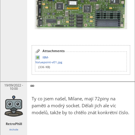
Attachments
IBM-
Valuepoint-v01.jpg
(336 KB)
19/09/2022 -
10:00
Ty co jsem našel, Milane, mají 72piny na
paměti a modrý socket. Dělali jich ale víc
modelů, takže by to chtělo znát konkrétní číslo.
RetroPhill
Archvile