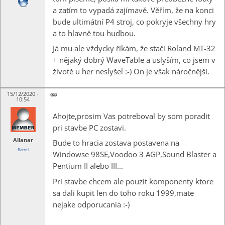
a zatím to vypadá zajímavě. Věřím, že na konci
bude ultimátní P4 stroj, co pokryje všechny hry
a to hlavně tou hudbou.
Já mu ale vždycky říkám, že stačí Roland MT-32
+ nějaký dobrý WaveTable a uslyším, co jsem v
životě u her neslyšel :-) On je však náročnější.
15/12/2020 -
10:54
Ahojte,prosim Vas potreboval by som poradit
pri stavbe PC zostavi.
Allanar
Bude to hracia zostava postavena na
Barrel
Windowse 98SE,Voodoo 3 AGP,Sound Blaster a
Pentium II alebo III...
Pri stavbe chcem ale pouzit komponenty ktore
sa dali kupit len do toho roku 1999,mate
nejake odporucania :-)