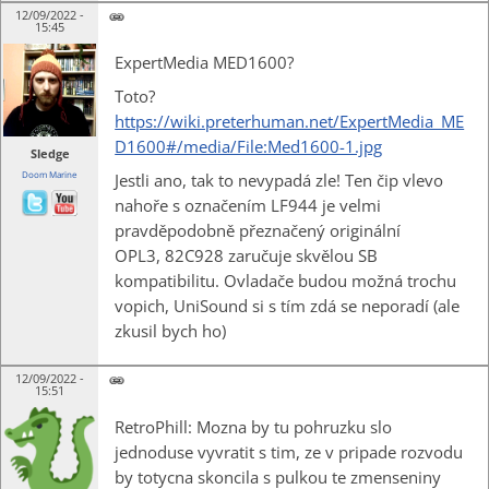
12/09/2022 -
15:45
ExpertMedia MED1600?
Toto?
https://wiki.preterhuman.net/ExpertMedia_ME
D1600#/media/File:Med1600-1.jpg
Sledge
Doom Marine
Jestli ano, tak to nevypadá zle! Ten čip vlevo
nahoře s označením LF944 je velmi
pravděpodobně přeznačený originální
OPL3, 82C928 zaručuje skvělou SB
kompatibilitu. Ovladače budou možná trochu
vopich, UniSound si s tím zdá se neporadí (ale
zkusil bych ho)
12/09/2022 -
15:51
RetroPhill: Mozna by tu pohruzku slo
jednoduse vyvratit s tim, ze v pripade rozvodu
by totycna skoncila s pulkou te zmenseniny