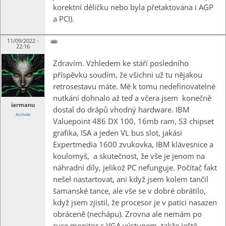
korektní děličku nebo byla přetaktována i AGP
a PCI).
11/09/2022 -
22:16
Zdravím. Vzhledem ke stáří posledního
příspěvku soudím, že všichni už tu nějakou
retrosestavu máte. Mě k tomu nedefinovatelné
nutkání dohnalo až teď a včera jsem konečně
iarmanu
dostal do drápů vhodný hardware. IBM
Archvile
Valuepoint 486 DX 100, 16mb ram, S3 chipset
grafika, ISA a jeden VL bus slot, jakási
Expertmedia 1600 zvukovka, IBM klávesnice a
koulomyš, a skutečnost, že vše je jenom na
náhradní díly, jelikož PC nefunguje. Počítač fakt
nešel nastartovat, ani když jsem kolem tančil
šamanské tance, ale vše se v dobré obrátilo,
když jsem zjistil, že procesor je v patici nasazen
obráceně (nechápu). Zrovna ale nemám po
ruce monitor s VGA výstupem, takže ještě