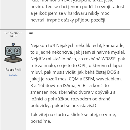
nevim. Teď se chci jenom podělit o svojí radost
a jelikož jsem se v hardwaru nikdy moc
nevrtal, trapné otázky přijdou později.
12/09/2022 -
14:35
Nějakou tu?! Nějakých několik těch!, kamaráde,
to u jedné nekončívá, jak jsem si naivně myslel.
Nejdřív mi stačilo něco, co rozběhá W98SE, pak
mě zajímalo, co je to to OPL, o kterém chlapci
RetroPhill
mluví, pak musíš vidět, jak běhá čistej DOS a
Archvile
jakej je rozdíl mezi CQM a ESFM, wavetablem,
8 a 16bitovýma ISAma, VLB - a končí to
zmenšeninou sběrného dvora v obýváku a
ložnici a pohrůžkou rozvodem od drahé
polovičky, pokud se nezastavíš:D
Tak vítej na startu a klidně se ptej, co víme,
poradíme.