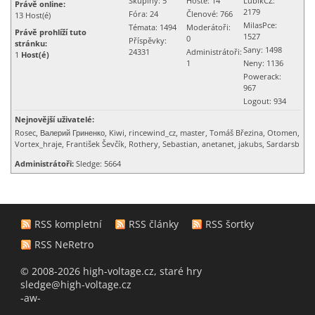
Skupiny: 5
Hosté: 14
LubikCZ:
Právě online:
2179
Fóra: 24
Členové: 766
13
Host(é)
MilasPce:
Témata: 1494
Moderátoři:
Právě prohlíží tuto
1527
0
Příspěvky:
stránku:
Sany: 1498
24331
Administrátoři:
1
Host(é)
1
Neny
: 1136
Powerack
:
967
Logout
: 934
Nejnovější uživatelé:
Rosec, Валерий Гриненко, Kiwi, rincewind_cz, master, Tomáš Březina, Otomen,
Vortex_hraje, František Ševčík, Rothery, Sebastian, anetanet, jakubs, Sardarsb
Administrátoři:
Sledge: 5664
RSS kompletní
RSS články
RSS šortky
RSS NeRetro
© 2008-2026 high-voltage.cz, staré hry
sledge@high-voltage.cz
-aw-