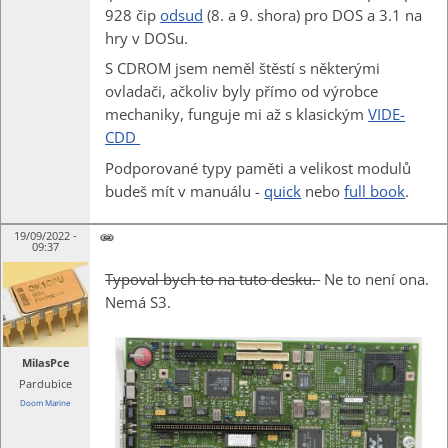
928 čip
odsud
(8. a 9. shora) pro DOS a 3.1 na
hry v DOSu.
S CDROM jsem neměl štěstí s některými
ovladači, ačkoliv byly přímo od výrobce
mechaniky, funguje mi až s klasickým
VIDE-
CDD
Podporované typy paměti a velikost modulů
budeš mít v manuálu -
quick
nebo
full book
.
19/09/2022 -
09:37
Typoval bych to na tuto desku.
Ne to není ona.
Nemá S3.
MilasPce
Pardubice
Doom Marine