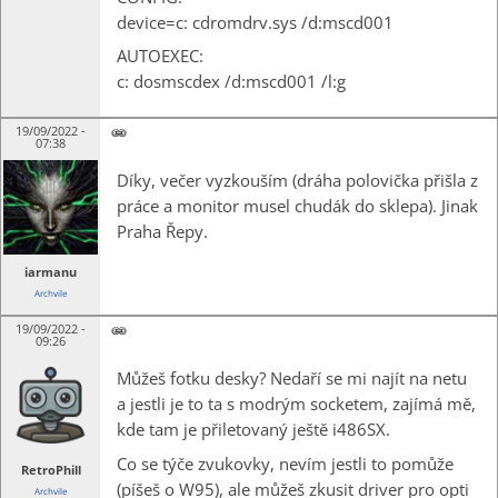
device=c: cdromdrv.sys /d:mscd001
AUTOEXEC:
c: dosmscdex /d:mscd001 /l:g
19/09/2022 -
07:38
Díky, večer vyzkouším (dráha polovička přišla z
práce a monitor musel chudák do sklepa). Jinak
Praha Řepy.
iarmanu
Archvile
19/09/2022 -
09:26
Můžeš fotku desky? Nedaří se mi najít na netu
a jestli je to ta s modrým socketem, zajímá mě,
kde tam je přiletovaný ještě i486SX.
Co se týče zvukovky, nevím jestli to pomůže
RetroPhill
(píšeš o W95), ale můžeš zkusit driver pro opti
Archvile