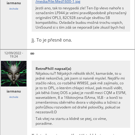
/media/File:Med1600-1.jpg
iarmanu
Jestli ano, tak to nevypadá zle! Ten čip vlevo nahoře s
Archvile
označením LF944 je velmi pravděpodobně přeznačený
originální OPL3, 82C928 zaručuje skvělou SB
kompatibilitu. Ovladače budou možná trochu vopich,
UniSound si s tím zdá se neporadí (ale zkusil bych ho)
Jj. To je přesně ona.
12/09/2022 -
19:24
RetroPhill napsal(a)
Nějakou tu?! Nějakých několik těch!, kamaráde, to u
jedné nekončívá, jak jsem si naivně myslel. Nejdřív mi
stačilo něco, co rozběhá W98SE, pak mě zajímalo, co
je to to OPL, o kterém chlapci mluví, pak musíš vidět,
iarmanu
jak běhá čistej DOS a jakej je rozdíl mezi CQM a ESFM,
wavetablem, 8 a 16bitovýma ISAma, VLB - a končí to
Archvile
zmenšeninou sběrného dvora v obýváku a ložnici a
pohrůžkou rozvodem od drahé polovičky, pokud se
nezastavíš:D
Tak vítej na startu a klidně se ptej, co víme,
poradíme.