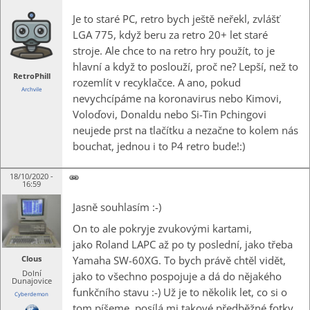
Je to staré PC, retro bych ještě neřekl, zvlášť
LGA 775, když beru za retro 20+ let staré
stroje. Ale chce to na retro hry použít, to je
hlavní a když to poslouží, proč ne? Lepší, než to
RetroPhill
rozemlít v recyklačce. A ano, pokud
Archvile
nevychcípáme na koronavirus nebo Kimovi,
Voloďovi, Donaldu nebo Si-Tin Pchingovi
neujede prst na tlačítku a nezačne to kolem nás
bouchat, jednou i to P4 retro bude!:)
18/10/2020 -
16:59
Jasně souhlasím :-)
On to ale pokryje zvukovými kartami,
jako Roland LAPC až po ty poslední, jako třeba
Yamaha SW-60XG. To bych právě chtěl vidět,
Clous
Dolní
jako to všechno pospojuje a dá do nějakého
Dunajovice
funkčního stavu :-) Už je to několik let, co si o
Cyberdemon
tom píšeme, posílá mi takové předběžné fotky