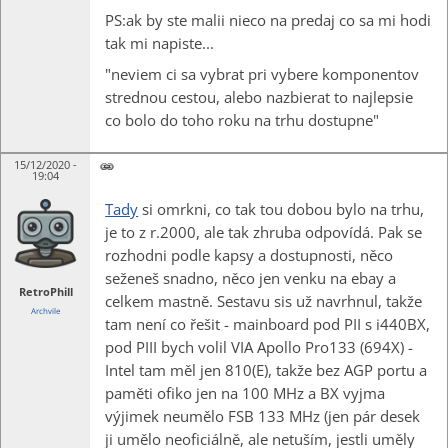
PS:ak by ste malii nieco na predaj co sa mi hodi
tak mi napiste...
"neviem ci sa vybrat pri vybere komponentov
strednou cestou, alebo nazbierat to najlepsie
co bolo do toho roku na trhu dostupne"
15/12/2020 -
19:04
Tady
si omrkni, co tak tou dobou bylo na trhu,
je to z r.2000, ale tak zhruba odpovídá. Pak se
rozhodni podle kapsy a dostupnosti, něco
seženeš snadno, něco jen venku na ebay a
RetroPhill
celkem mastně. Sestavu sis už navrhnul, takže
Archvile
tam není co řešit - mainboard pod PII s i440BX,
pod PIII bych volil VIA Apollo Pro133 (694X) -
Intel tam měl jen 810(E), takže bez AGP portu a
paměti ofiko jen na 100 MHz a BX vyjma
výjimek neumělo FSB 133 MHz (jen pár desek
ji umělo neoficiálně, ale netuším, jestli uměly