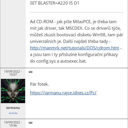
SET BLASTER=A220 I5 D1
Ad CD-ROM - jak píše MilasPCE, je třeba tam
mít jak driver, tak MSCDEX. Co se driverů týče,
můžeš zkusit bootovací disketu Win98, tam pár
univerzálních je. Další najdeš třeba tady -
http://manmrk.net/tutorials/DOS/cdrom.htm
-
a jsou tam i ty příslušné konfigurační příkazy
do config.sys a autoexec.bat.
19/09/2022 -
19:07
Pár fotek.
https://iarmanu.rajce.idnes.cz/Pc/
iarmanu
Archvile
19/09/2022 -
19:46