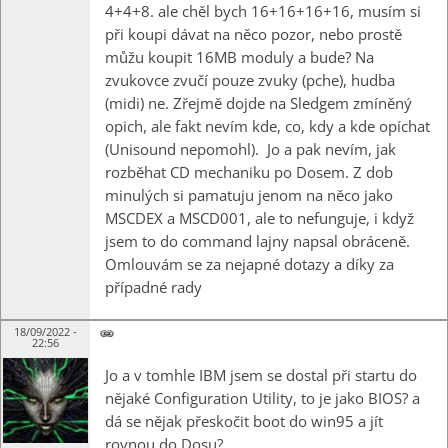
4+4+8. ale chěl bych 16+16+16+16, musím si
při koupi dávat na něco pozor, nebo prostě
můžu koupit 16MB moduly a bude? Na
zvukovce zvučí pouze zvuky (pche), hudba
(midi) ne. Zřejmě dojde na Sledgem zmíněný
opich, ale fakt nevím kde, co, kdy a kde opíchat
(Unisound nepomohl). Jo a pak nevím, jak
rozběhat CD mechaniku po Dosem. Z dob
minulých si pamatuju jenom na něco jako
MSCDEX a MSCD001, ale to nefunguje, i když
jsem to do command lajny napsal obráceně.
Omlouvám se za nejapné dotazy a díky za
případné rady
18/09/2022 -
22:56
Jo a v tomhle IBM jsem se dostal při startu do
nějaké Configuration Utility, to je jako BIOS? a
dá se nějak přeskočit boot do win95 a jít
rovnou do Dosu?