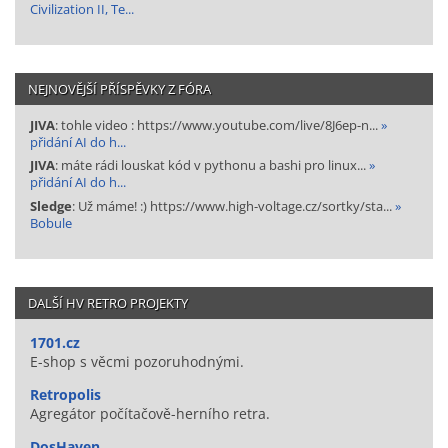
Civilization II, Te...
NEJNOVĚJŠÍ PŘÍSPĚVKY Z FÓRA
JIVA
: tohle video : https://www.youtube.com/live/8J6ep-n...
»
přidání AI do h...
JIVA
: máte rádi louskat kód v pythonu a bashi pro linux...
»
přidání AI do h...
Sledge
: Už máme! :) https://www.high-voltage.cz/sortky/sta...
»
Bobule
DALŠÍ HV RETRO PROJEKTY
1701.cz
E-shop s věcmi pozoruhodnými.
Retropolis
Agregátor počítačově-herního retra.
DosHaven