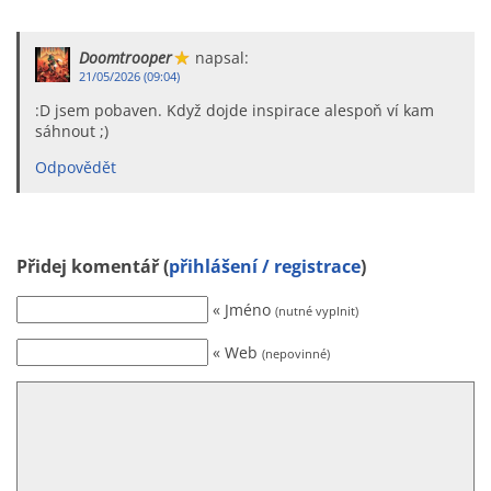
Doomtrooper
napsal:
21/05/2026 (09:04)
:D jsem pobaven. Když dojde inspirace alespoň ví kam
sáhnout ;)
Odpovědět
Přidej komentář (
přihlášení / registrace
)
« Jméno
(nutné vyplnit)
« Web
(nepovinné)