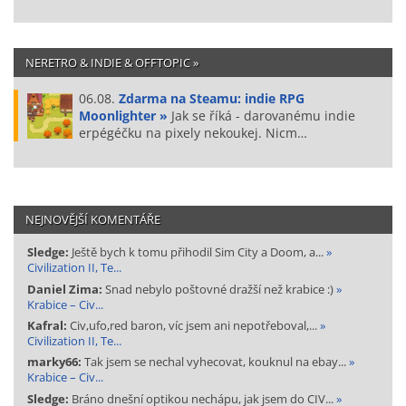
NERETRO & INDIE & OFFTOPIC »
06.08.
Zdarma na Steamu: indie RPG
Moonlighter »
Jak se říká - darovanému indie
erpégéčku na pixely nekoukej. Nicm…
NEJNOVĚJŠÍ KOMENTÁŘE
Sledge:
Ještě bych k tomu přihodil Sim City a Doom, a...
»
Civilization II, Te...
Daniel Zima:
Snad nebylo poštovné dražší než krabice :)
»
Krabice – Civ...
Kafral:
Civ,ufo,red baron, víc jsem ani nepotřeboval,...
»
Civilization II, Te...
marky66:
Tak jsem se nechal vyhecovat, kouknul na ebay...
»
Krabice – Civ...
Sledge:
Bráno dnešní optikou nechápu, jak jsem do CIV...
»