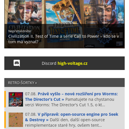
Nepřehlédněte:
Civilization II, Test of Time a série Call to Power – kdo se v
tom má vyznat?
Discord
high-voltage.cz
RETRO-ŠORTKY »
07.08.
Právě vyšlo – nové rozšíření pro Worms:
The Director’s Cut »
Pamatujete na chystanou
verzi Worms: The Director's Cut 1.5, o kt…
07.08.
V přípravě: open-source engine pro Seek
& Destroy »
Další den, další open-source
reimplementace staré hry, ovšem tent…