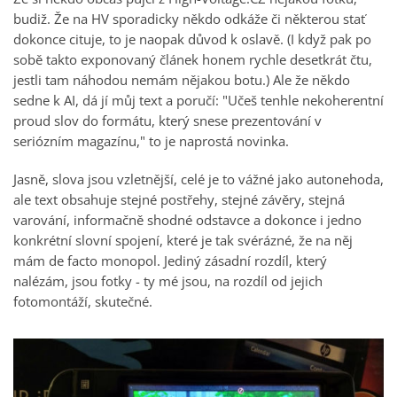
budiž. Že na HV sporadicky někdo odkáže či některou stať
dokonce cituje, to je naopak důvod k oslavě. (I když pak po
sobě takto exponovaný článek honem rychle desetkrát čtu,
jestli tam náhodou nemám nějakou botu.) Ale že někdo
sedne k AI, dá jí můj text a poručí: "Učeš tenhle nekoherentní
proud slov do formátu, který snese prezentování v
seriózním magazínu," to je naprostá novinka.
Jasně, slova jsou vzletnější, celé je to vážné jako autonehoda,
ale text obsahuje stejné postřehy, stejné závěry, stejná
varování, informačně shodné odstavce a dokonce i jedno
konkrétní slovní spojení, které je tak svérázné, že na něj
mám de facto monopol. Jediný zásadní rozdíl, který
nalézám, jsou fotky - ty mé jsou, na rozdíl od jejich
fotomontáží, skutečné.