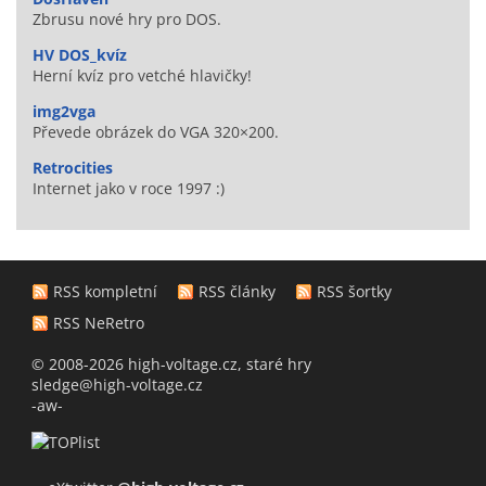
Zbrusu nové hry pro DOS.
HV DOS_kvíz
Herní kvíz pro vetché hlavičky!
img2vga
Převede obrázek do VGA 320×200.
Retrocities
Internet jako v roce 1997 :)
RSS kompletní
RSS články
RSS šortky
RSS NeRetro
© 2008-2026 high-voltage.cz, staré hry
sledge@high-voltage.cz
-aw-