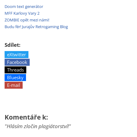
Doom text generátor
MFF Karlovy Vary 2
ZOMBIE opět mezi námi!
Budu fér! Jurajův Retrogaming Blog
Sdílet:
eXtwitter
Facebook
Threads
Bluesky
E-mail
Komentáře k:
"Hlásím zločin plagiátorství!"