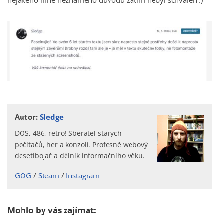
nějakého mně neznámého důvodu zatím nebyl schválen :)
Autor:
Sledge
DOS, 486, retro! Sběratel starých
počítačů, her a konzolí. Profesně webový
desetibojař a dělník informačního věku.
GOG
Steam
Instagram
Mohlo by vás zajímat: