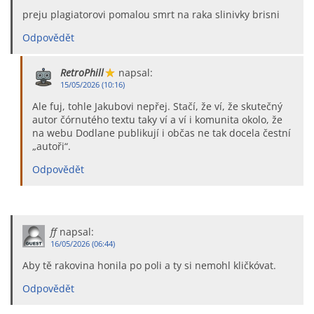
preju plagiatorovi pomalou smrt na raka slinivky brisni
Odpovědět
RetroPhill
napsal:
15/05/2026 (10:16)
Ale fuj, tohle Jakubovi nepřej. Stačí, že ví, že skutečný
autor čórnutého textu taky ví a ví i komunita okolo, že
na webu Dodlane publikují i občas ne tak docela čestní
„autoři“.
Odpovědět
ff
napsal:
16/05/2026 (06:44)
Aby tě rakovina honila po poli a ty si nemohl kličkóvat.
Odpovědět