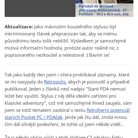
Pořadač na sbírkové
procesory, stohovatelný - S7 -
Pentium - 49.5 x 49.5 mm, bílá
Aktualizace:
Jako mávnutím kouzelného stylusu byl
inkriminovaný článek přepracován tak, aby se mému
původnímu textu tolik neblížil. Výsledkem je samozřejmě
mizivá informační hodnota, protože autor reálně nic z
popisovaného nezkoušel a netestoval :) Bavím se!
Tak jako každý den jsem i včera proklikával záznamy, které
se mi nasypaly do
Retropolis
, abych je posoudil a případně
publikoval. Jeden z článků nesl nadpis "Staré PDA nemusí
ležet bez využití. Stylus z něj dělá ideální zařízení pro
klasické adventury", což mě samozřejmě ihned zaujalo, sám
jsem se totiž tématem zaobíral v textu
Retroherní potenciál
starých Pocket PC / PDAček
. Jenže jak čtu dál, zmítá mnou
čím dál silnější podezření, že tohle už jsem někde viděl...
Že si někdo občas půjčí z High-Voltage.CZ nějakou fotku,