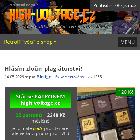
retroherní magazín
Přihlásit se
•
Registrace
staré hry, DOS, 486, 8bit, retrogaming, klasika
RetroIT “věci” e-shop »
MENU
Hlásím zločin plagiátorství!
Sledge
14.05.2026 sepsal
6x komentováno
1355
128 Kč
Stát se PATRONEM
high-voltage.cz
22 patronů
=
2248 Kč
měsíčně
Je to malé
pade
pro čtenáře,
ale velká vzpruha pro HV! ;)