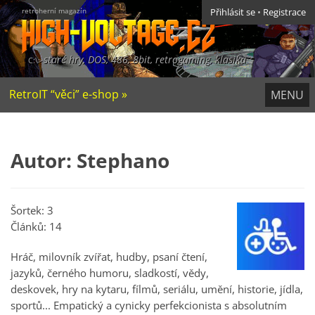
retroherní magazín
Přihlásit se
•
Registrace
staré hry, DOS, 486, 8bit, retrogaming, klasika
RetroIT “věci” e-shop »
MENU
Autor: Stephano
Šortek: 3
Článků: 14
Hráč, milovník zvířat, hudby, psaní čtení,
jazyků, černého humoru, sladkostí, vědy,
deskovek, hry na kytaru, fílmů, seriálu, umění, historie, jídla,
sportů... Empatický a cynicky perfekcionista s absolutním