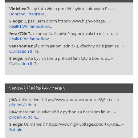
Vinicius:
Že by toto video pro děti bylo inspirováno Pr...
»
Dohráno: Prehistori...
Sledge:
Jj, psal jsem o tom https://www.high-voltage....
»
RealRTCW, fanouškov...
ferar720:
Tak komunita úspěšně naportovala tu misi na,...
»
RealRTCW, fanouškov...
vanthomas:
Já umím jenom jedničku, všechny další jsem se...
»
Civilization II, Te...
Sledge:
Ještě bych k tomu přihodil Sim City a Doom, a...
»
Civilization II, Te...
NEJNOVĚJŠÍ PŘÍSPĚVKY Z FÓRA
JIVA
: tohle video : https://www.youtube.com/live/8J6ep-n...
»
přidání AI do h...
JIVA
: máte rádi louskat kód v pythonu a bashi pro linux...
»
přidání AI do h...
Sledge
: Už máme! :) https://www.high-voltage.cz/sortky/sta...
»
Bobule