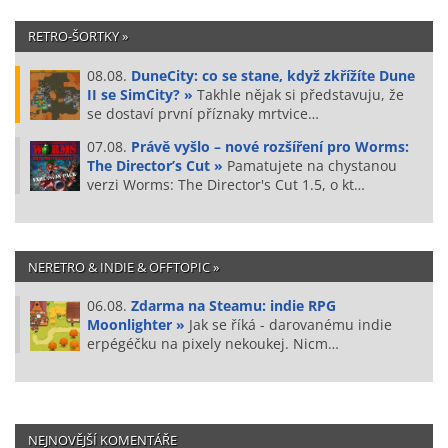
RETRO-ŠORTKY »
08.08.
DuneCity: co se stane, když zkřížíte Dune
II se SimCity? »
Takhle nějak si představuju, že
se dostaví první příznaky mrtvice…
07.08.
Právě vyšlo – nové rozšíření pro Worms:
The Director’s Cut »
Pamatujete na chystanou
verzi Worms: The Director's Cut 1.5, o kt…
NERETRO & INDIE & OFFTOPIC »
06.08.
Zdarma na Steamu: indie RPG
Moonlighter »
Jak se říká - darovanému indie
erpégéčku na pixely nekoukej. Nicm…
NEJNOVĚJŠÍ KOMENTÁŘE