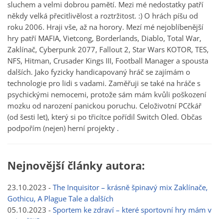
sluchem a velmi dobrou pamětí. Mezi mé nedostatky patří
někdy velká přecitlivělost a roztržitost. :) O hrách píšu od
roku 2006. Hraji vše, až na horory. Mezí mé nejoblíbenější
hry patří MAFIA, Vietcong, Borderlands, Diablo, Total War,
Zaklínač, Cyberpunk 2077, Fallout 2, Star Wars KOTOR, TES,
NFS, Hitman, Crusader Kings III, Football Manager a spousta
dalších. Jako fyzicky handicapovaný hráč se zajímám o
technologie pro lidi s vadami. Zaměřuji se také na hráče s
psychickými nemocemi, protože sám mám kvůli poškození
mozku od narození panickou poruchu. Celoživotní PCčkář
(od šesti let), který si po třicítce pořídil Switch Oled. Občas
podpořím (nejen) herní projekty .
Nejnovější články autora:
23.10.2023 -
The Inquisitor – krásně špinavý mix Zaklínače,
Gothicu, A Plague Tale a dalších
05.10.2023 -
Sportem ke zdraví – které sportovní hry mám v