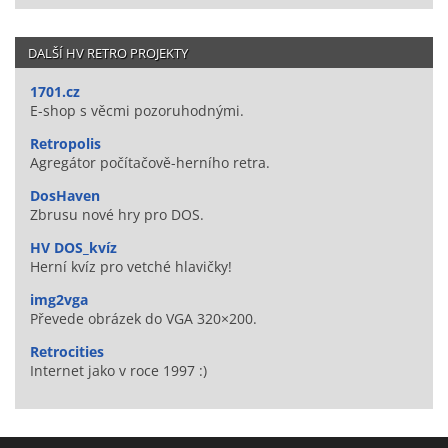
DALŠÍ HV RETRO PROJEKTY
1701.cz
E-shop s věcmi pozoruhodnými.
Retropolis
Agregátor počítačově-herního retra.
DosHaven
Zbrusu nové hry pro DOS.
HV DOS_kvíz
Herní kvíz pro vetché hlavičky!
img2vga
Převede obrázek do VGA 320×200.
Retrocities
Internet jako v roce 1997 :)